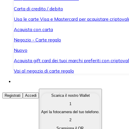
Carta di credito / debito
Usa le carte Visa e Mastercard per acquistare criptovalut
Acquista con carta
Negozio - Carte regalo
Nuovo
Acquista gift card dei tuoi marchi preferiti con criptoval
Vai al negozio di carte regalo
Acquista Criptovalute
Registrati
Accedi
Scarica il nostro Wallet
1
Acquista le criptovalute che ti interessano in modo rapi
Apri la fotocamera del tuo telefono.
Vendi Criptovalute
2
Converti le tue criptovalute in valuta fiat quando ne ha
Scansiona il QR.