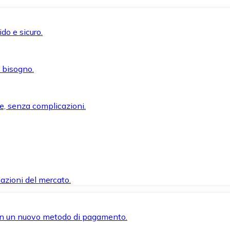
do e sicuro.
i bisogno.
e, senza complicazioni.
azioni del mercato.
 con un nuovo metodo di pagamento.