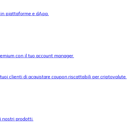
 in piattaforme e dApp.
premium con il tuo account manager.
oi clienti di acquistare coupon riscattabili per criptovalute.
 nostri prodotti.