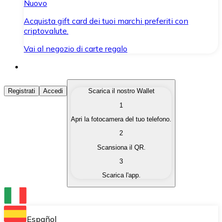
Nuovo
Acquista gift card dei tuoi marchi preferiti con
criptovalute.
Vai al negozio di carte regalo
Acquista Criptovalute
Registrati
Accedi
Scarica il nostro Wallet
1
Acquista le criptovalute che ti interessano in modo rapi
Apri la fotocamera del tuo telefono.
Vendi Criptovalute
2
Converti le tue criptovalute in valuta fiat quando ne ha
Scansiona il QR.
3
Scambia (Swap)
Scarica l'app.
Scambia una criptovaluta con un'altra istantaneamente
Wallet Bitnovo
Conserva le tue cripto in un Wallet self-custodial.
Español