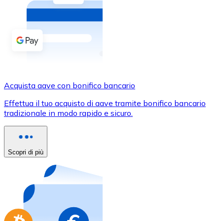
Acquista criptovalute in contanti e altri mezzi di pagam
Acquista con contanti
Bonifico SEPA
Aggiungi fondi al tuo conto Bitnovo o fai acquisti dirett
Acquista con bonifico bancario
Acquista aave con bonifico bancario
Carta di credito / debito
Effettua il tuo acquisto di aave tramite bonifico bancario
Usa le carte Visa e Mastercard per acquistare criptovalut
tradizionale in modo rapido e sicuro.
Acquista con carta
Negozio - Carte regalo
Scopri di più
Nuovo
Acquista gift card dei tuoi marchi preferiti con criptoval
Vai al negozio di carte regalo