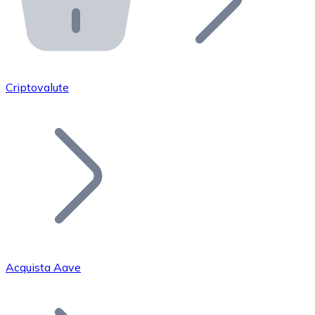
API Bitnovo
Integra la nostra API nel tuo ecosistema.
Diventa Rivenditore
Unisciti alla nostra rete di rivenditori e commercializza i
Criptovalute
Inserisci un Token
Aggiungi il token del tuo progetto al nostro servizio di
Acquista Aave
Bitcoin