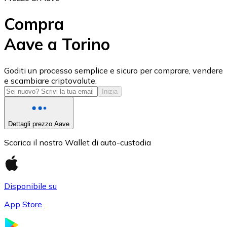
Compra
Aave a Torino
USD Coin
Goditi un processo semplice e sicuro per comprare, vendere
e scambiare criptovalute.
USDC
Inizia
Dettagli prezzo Aave
Scarica il nostro Wallet di auto-custodia
Disponibile su
App Store
Litecoin