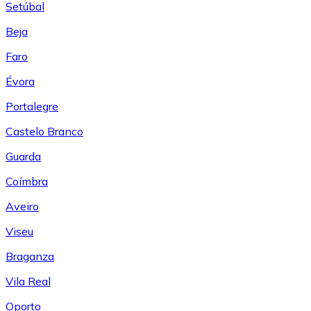
Setúbal
Beja
Faro
Évora
Portalegre
Castelo Branco
Guarda
Coímbra
Aveiro
Viseu
Braganza
Vila Real
Oporto