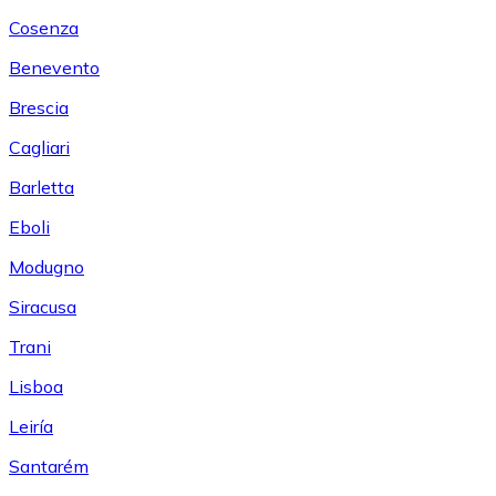
Cosenza
Benevento
Brescia
Cagliari
Barletta
Eboli
Modugno
Siracusa
Trani
Lisboa
Leiría
Santarém