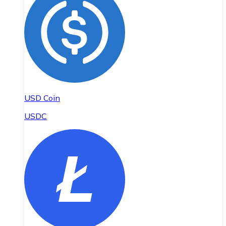
USD Coin
USDC