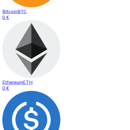
Bitcoin
BTC
0 €
Ethereum
ETH
0 €