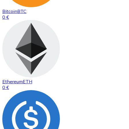
Bitcoin
BTC
0 €
Ethereum
ETH
0 €