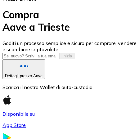
Compra
Aave a Trieste
USD Coin
Goditi un processo semplice e sicuro per comprare, vendere
e scambiare criptovalute.
USDC
Inizia
Dettagli prezzo Aave
Scarica il nostro Wallet di auto-custodia
Disponibile su
App Store
Litecoin