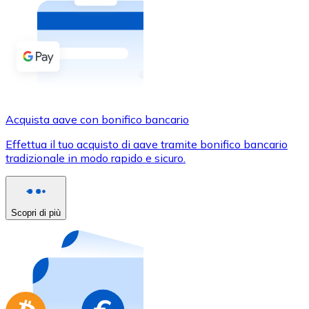
Acquista criptovalute in contanti e altri mezzi di pagam
Acquista con contanti
Bonifico SEPA
Aggiungi fondi al tuo conto Bitnovo o fai acquisti dirett
Acquista con bonifico bancario
Acquista aave con bonifico bancario
Carta di credito / debito
Effettua il tuo acquisto di aave tramite bonifico bancario
Usa le carte Visa e Mastercard per acquistare criptovalut
tradizionale in modo rapido e sicuro.
Acquista con carta
Negozio - Carte regalo
Scopri di più
Nuovo
Acquista gift card dei tuoi marchi preferiti con criptoval
Vai al negozio di carte regalo