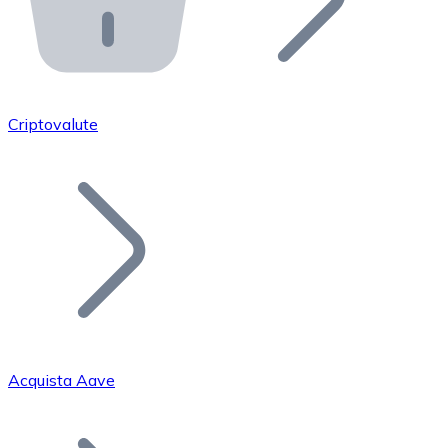
API Bitnovo
Integra la nostra API nel tuo ecosistema.
Diventa Rivenditore
Unisciti alla nostra rete di rivenditori e commercializza i
Criptovalute
Inserisci un Token
Aggiungi il token del tuo progetto al nostro servizio di
Acquista Aave
Bitcoin