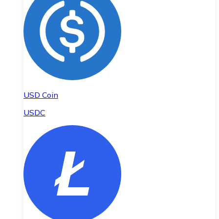
USD Coin
USDC