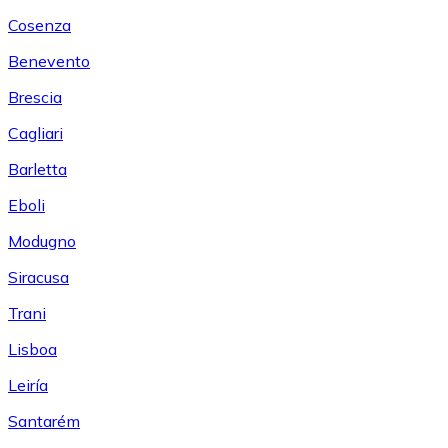
Cosenza
Benevento
Brescia
Cagliari
Barletta
Eboli
Modugno
Siracusa
Trani
Lisboa
Leiría
Santarém