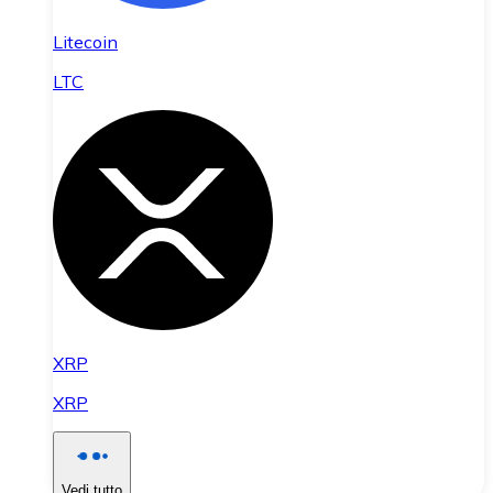
Litecoin
LTC
XRP
XRP
Vedi tutto