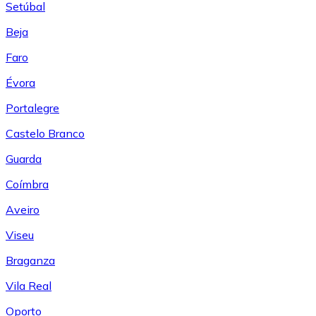
Setúbal
Beja
Faro
Évora
Portalegre
Castelo Branco
Guarda
Coímbra
Aveiro
Viseu
Braganza
Vila Real
Oporto