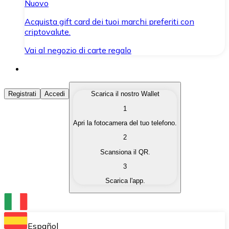
Nuovo
Acquista gift card dei tuoi marchi preferiti con
criptovalute.
Vai al negozio di carte regalo
Acquista Criptovalute
Registrati
Accedi
Scarica il nostro Wallet
1
Acquista le criptovalute che ti interessano in modo rapi
Apri la fotocamera del tuo telefono.
Vendi Criptovalute
2
Converti le tue criptovalute in valuta fiat quando ne ha
Scansiona il QR.
3
Scambia (Swap)
Scarica l'app.
Scambia una criptovaluta con un'altra istantaneamente
Wallet Bitnovo
Conserva le tue cripto in un Wallet self-custodial.
Español