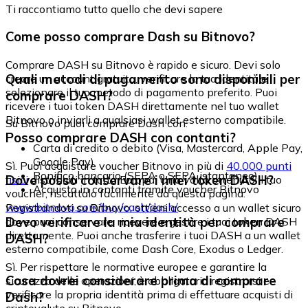
Ti raccontiamo tutto quello che devi sapere
Come posso comprare Dash su Bitnovo?
Comprare DASH su Bitnovo è rapido e sicuro. Devi solo
Quali metodi di pagamento sono disponibili per
creare un account gratuito, verificare la tua identità e
selezionare il tuo metodo di pagamento preferito. Puoi
comprare DASH?
ricevere i tuoi token DASH direttamente nel tuo wallet
Bitnovo o inviarli a qualsiasi wallet esterno compatibile.
Su Bitnovo puoi comprare Dash con:
Posso comprare DASH con contanti?
Carta di credito o debito (Visa, Mastercard, Apple Pay,
Google Pay)
Sì. Puoi acquistare voucher Bitnovo in più di
40.000 punti
Bonifico bancario (SEPA o SEPA istantaneo)
Dove posso conservare i miei token DASH?
fisici
distribuiti in tutta Europa. Una volta ottenuto il tuo
Acquisto in contanti tramite voucher Bitnovo
voucher, riscattalo facilmente da questa pagina:
www.bitnovo.com/buy/cash/dash/
Registrandoti su Bitnovo, ottieni accesso a un wallet sicuro
Devo verificare la mia identità per comprare
dove puoi conservare, ricevere e gestire i tuoi token DASH
direttamente. Puoi anche trasferire i tuoi DASH a un wallet
DASH?
esterno compatibile, come Dash Core, Exodus o Ledger.
Sì. Per rispettare le normative europee e garantire la
Cosa dovrei considerare prima di comprare
sicurezza delle operazioni, è obbligatorio registrarsi e
verificare la propria identità prima di effettuare acquisti di
Dash?
criptovalute su Bitnovo.