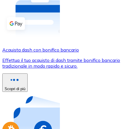
Acquista criptovalute in contanti e altri mezzi di pagam
Acquista con contanti
Bonifico SEPA
Aggiungi fondi al tuo conto Bitnovo o fai acquisti dirett
Acquista con bonifico bancario
Acquista dash con bonifico bancario
Carta di credito / debito
Effettua il tuo acquisto di dash tramite bonifico bancario
Usa le carte Visa e Mastercard per acquistare criptovalut
tradizionale in modo rapido e sicuro.
Acquista con carta
Negozio - Carte regalo
Scopri di più
Nuovo
Acquista gift card dei tuoi marchi preferiti con criptoval
Vai al negozio di carte regalo