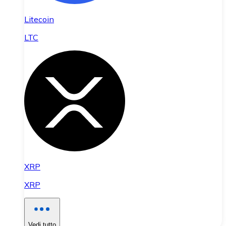
Litecoin
LTC
XRP
XRP
Vedi tutto