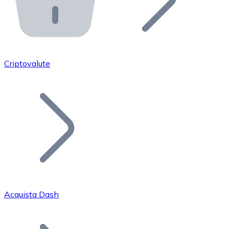
API Bitnovo
Integra la nostra API nel tuo ecosistema.
Diventa Rivenditore
Unisciti alla nostra rete di rivenditori e commercializza i
Criptovalute
Inserisci un Token
Aggiungi il token del tuo progetto al nostro servizio di
Acquista Dash
Bitcoin