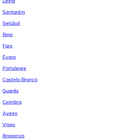
Leiría
Santarém
Setúbal
Beja
Faro
Évora
Portalegre
Castelo Branco
Guarda
Coímbra
Aveiro
Viseu
Braganza