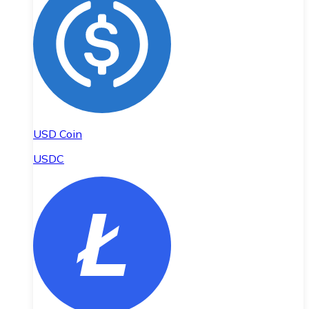
USD Coin
USDC