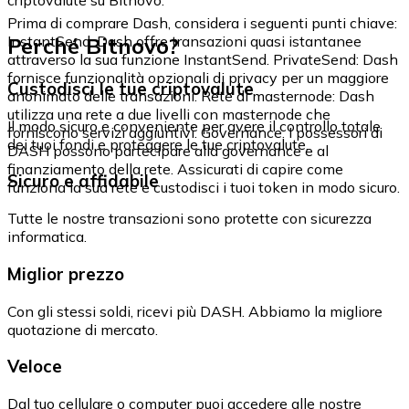
Prima di comprare Dash, considera i seguenti punti chiave:
Perché Bitnovo?
InstantSend: Dash offre transazioni quasi istantanee
attraverso la sua funzione InstantSend. PrivateSend: Dash
fornisce funzionalità opzionali di privacy per un maggiore
Custodisci le tue criptovalute
anonimato delle transazioni. Rete di masternode: Dash
utilizza una rete a due livelli con masternode che
Il modo sicuro e conveniente per avere il controllo totale
forniscono servizi aggiuntivi. Governance: I possessori di
dei tuoi fondi e proteggere le tue criptovalute.
DASH possono partecipare alla governance e al
finanziamento della rete. Assicurati di capire come
Sicuro e affidabile
funziona la sua rete e custodisci i tuoi token in modo sicuro.
Tutte le nostre transazioni sono protette con sicurezza
informatica.
Miglior prezzo
Con gli stessi soldi, ricevi più DASH. Abbiamo la migliore
quotazione di mercato.
Veloce
Dal tuo cellulare o computer puoi accedere alle nostre