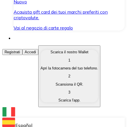
Nuovo
Acquista gift card dei tuoi marchi preferiti con
criptovalute.
Vai al negozio di carte regalo
Acquista Criptovalute
Registrati
Accedi
Scarica il nostro Wallet
1
Acquista le criptovalute che ti interessano in modo rapi
Apri la fotocamera del tuo telefono.
Vendi Criptovalute
2
Converti le tue criptovalute in valuta fiat quando ne ha
Scansiona il QR.
3
Scambia (Swap)
Scarica l'app.
Scambia una criptovaluta con un'altra istantaneamente
Wallet Bitnovo
Conserva le tue cripto in un Wallet self-custodial.
Español