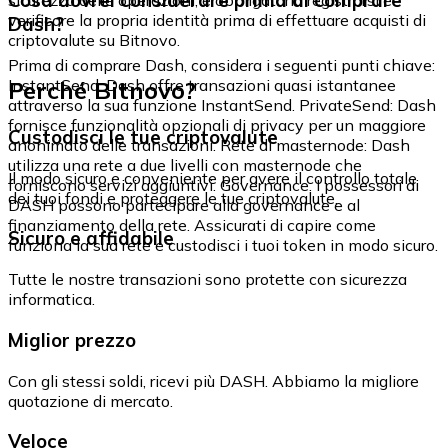
Cosa dovrei considerare prima di comprare
verificare la propria identità prima di effettuare acquisti di
Dash?
criptovalute su Bitnovo.
Prima di comprare Dash, considera i seguenti punti chiave:
Perché Bitnovo?
InstantSend: Dash offre transazioni quasi istantanee
attraverso la sua funzione InstantSend. PrivateSend: Dash
fornisce funzionalità opzionali di privacy per un maggiore
Custodisci le tue criptovalute
anonimato delle transazioni. Rete di masternode: Dash
utilizza una rete a due livelli con masternode che
Il modo sicuro e conveniente per avere il controllo totale
forniscono servizi aggiuntivi. Governance: I possessori di
dei tuoi fondi e proteggere le tue criptovalute.
DASH possono partecipare alla governance e al
finanziamento della rete. Assicurati di capire come
Sicuro e affidabile
funziona la sua rete e custodisci i tuoi token in modo sicuro.
Tutte le nostre transazioni sono protette con sicurezza
informatica.
Miglior prezzo
Con gli stessi soldi, ricevi più DASH. Abbiamo la migliore
quotazione di mercato.
Veloce