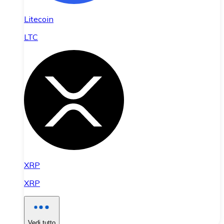
Litecoin
LTC
XRP
XRP
Vedi tutto