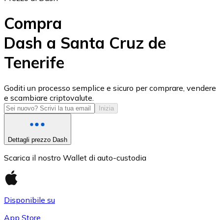
Compra
Dash a Santa Cruz de
Tenerife
USD Coin
USDC
Goditi un processo semplice e sicuro per comprare, vendere
e scambiare criptovalute.
Inizia
Dettagli prezzo Dash
Scarica il nostro Wallet di auto-custodia
Disponibile su
Litecoin
App Store