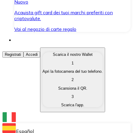
Nuovo
Acquista gift card dei tuoi marchi preferiti con
criptovalute.
Vai al negozio di carte regalo
Acquista Criptovalute
Registrati
Accedi
Scarica il nostro Wallet
1
Acquista le criptovalute che ti interessano in modo rapi
Apri la fotocamera del tuo telefono.
Vendi Criptovalute
2
Converti le tue criptovalute in valuta fiat quando ne ha
Scansiona il QR.
3
Scambia (Swap)
Scarica l'app.
Scambia una criptovaluta con un'altra istantaneamente
Wallet Bitnovo
Conserva le tue cripto in un Wallet self-custodial.
Español