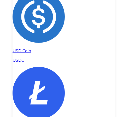
USD Coin
USDC