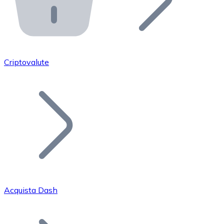
API Bitnovo
Integra la nostra API nel tuo ecosistema.
Diventa Rivenditore
Unisciti alla nostra rete di rivenditori e commercializza i
Criptovalute
Inserisci un Token
Aggiungi il token del tuo progetto al nostro servizio di
Acquista Dash
Bitcoin