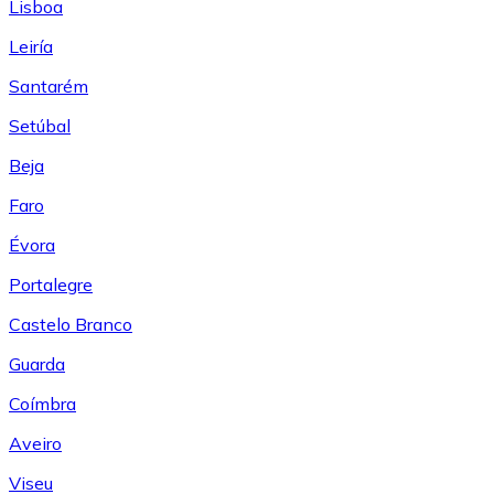
Lisboa
Leiría
Santarém
Setúbal
Beja
Faro
Évora
Portalegre
Castelo Branco
Guarda
Coímbra
Aveiro
Viseu