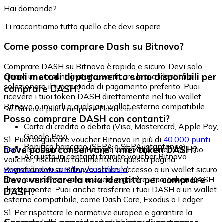
Hai domande?
Ti raccontiamo tutto quello che devi sapere
Come posso comprare Dash su Bitnovo?
Comprare DASH su Bitnovo è rapido e sicuro. Devi solo
Quali metodi di pagamento sono disponibili per
creare un account gratuito, verificare la tua identità e
selezionare il tuo metodo di pagamento preferito. Puoi
comprare DASH?
ricevere i tuoi token DASH direttamente nel tuo wallet
Bitnovo o inviarli a qualsiasi wallet esterno compatibile.
Su Bitnovo puoi comprare Dash con:
Posso comprare DASH con contanti?
Carta di credito o debito (Visa, Mastercard, Apple Pay,
Google Pay)
Sì. Puoi acquistare voucher Bitnovo in più di
40.000 punti
Bonifico bancario (SEPA o SEPA istantaneo)
Dove posso conservare i miei token DASH?
fisici
distribuiti in tutta Europa. Una volta ottenuto il tuo
Acquisto in contanti tramite voucher Bitnovo
voucher, riscattalo facilmente da questa pagina:
www.bitnovo.com/buy/cash/dash/
Registrandoti su Bitnovo, ottieni accesso a un wallet sicuro
Devo verificare la mia identità per comprare
dove puoi conservare, ricevere e gestire i tuoi token DASH
direttamente. Puoi anche trasferire i tuoi DASH a un wallet
DASH?
esterno compatibile, come Dash Core, Exodus o Ledger.
Sì. Per rispettare le normative europee e garantire la
sicurezza delle operazioni, è obbligatorio registrarsi e