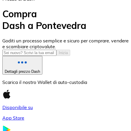
Compra
Dash a Pontevedra
USD Coin
Goditi un processo semplice e sicuro per comprare, vendere
e scambiare criptovalute.
USDC
Inizia
Dettagli prezzo Dash
Scarica il nostro Wallet di auto-custodia
Disponibile su
App Store
Litecoin