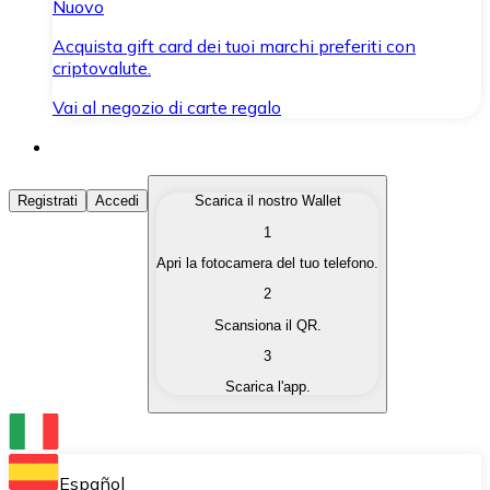
Nuovo
Acquista gift card dei tuoi marchi preferiti con
criptovalute.
Vai al negozio di carte regalo
Acquista Criptovalute
Registrati
Accedi
Scarica il nostro Wallet
1
Acquista le criptovalute che ti interessano in modo rapi
Apri la fotocamera del tuo telefono.
Vendi Criptovalute
2
Converti le tue criptovalute in valuta fiat quando ne ha
Scansiona il QR.
3
Scambia (Swap)
Scarica l'app.
Scambia una criptovaluta con un'altra istantaneamente
Wallet Bitnovo
Conserva le tue cripto in un Wallet self-custodial.
Español