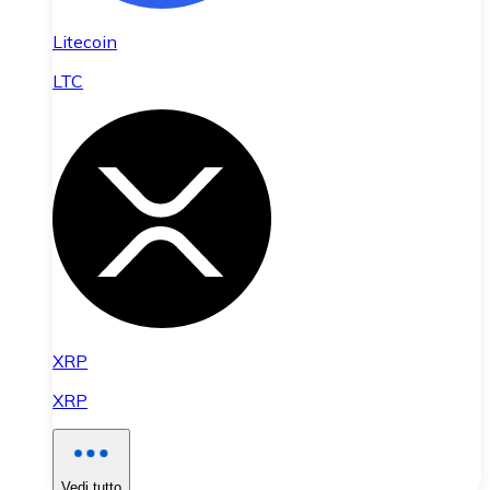
Litecoin
LTC
XRP
XRP
Vedi tutto