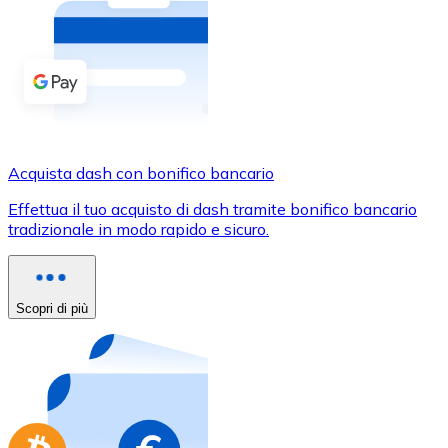
Acquista criptovalute in contanti e altri mezzi di pagam
Acquista con contanti
Bonifico SEPA
Aggiungi fondi al tuo conto Bitnovo o fai acquisti dirett
Acquista con bonifico bancario
Acquista dash con bonifico bancario
Carta di credito / debito
Effettua il tuo acquisto di dash tramite bonifico bancario
Usa le carte Visa e Mastercard per acquistare criptovalut
tradizionale in modo rapido e sicuro.
Acquista con carta
Negozio - Carte regalo
Scopri di più
Nuovo
Acquista gift card dei tuoi marchi preferiti con criptoval
Vai al negozio di carte regalo