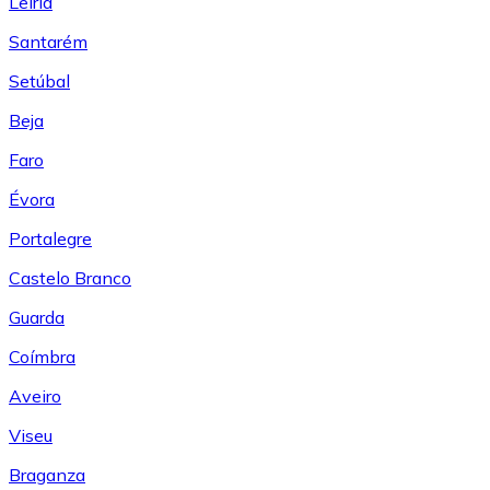
Leiría
Santarém
Setúbal
Beja
Faro
Évora
Portalegre
Castelo Branco
Guarda
Coímbra
Aveiro
Viseu
Braganza