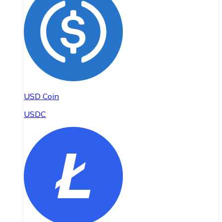
USD Coin
USDC