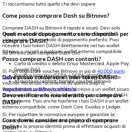
Ti raccontiamo tutto quello che devi sapere
Come posso comprare Dash su Bitnovo?
Comprare DASH su Bitnovo è rapido e sicuro. Devi solo
Quali metodi di pagamento sono disponibili per
creare un account gratuito, verificare la tua identità e
selezionare il tuo metodo di pagamento preferito. Puoi
comprare DASH?
ricevere i tuoi token DASH direttamente nel tuo wallet
Bitnovo o inviarli a qualsiasi wallet esterno compatibile.
Su Bitnovo puoi comprare Dash con:
Posso comprare DASH con contanti?
Carta di credito o debito (Visa, Mastercard, Apple Pay,
Google Pay)
Sì. Puoi acquistare voucher Bitnovo in più di
40.000 punti
Bonifico bancario (SEPA o SEPA istantaneo)
Dove posso conservare i miei token DASH?
fisici
distribuiti in tutta Europa. Una volta ottenuto il tuo
Acquisto in contanti tramite voucher Bitnovo
voucher, riscattalo facilmente da questa pagina:
www.bitnovo.com/buy/cash/dash/
Registrandoti su Bitnovo, ottieni accesso a un wallet sicuro
Devo verificare la mia identità per comprare
dove puoi conservare, ricevere e gestire i tuoi token DASH
direttamente. Puoi anche trasferire i tuoi DASH a un wallet
DASH?
esterno compatibile, come Dash Core, Exodus o Ledger.
Sì. Per rispettare le normative europee e garantire la
Cosa dovrei considerare prima di comprare
sicurezza delle operazioni, è obbligatorio registrarsi e
verificare la propria identità prima di effettuare acquisti di
Dash?
criptovalute su Bitnovo.