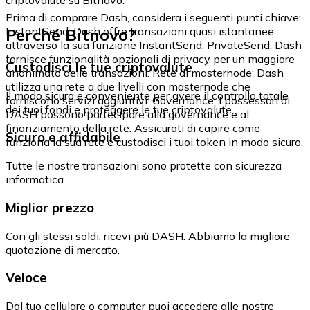
Prima di comprare Dash, considera i seguenti punti chiave:
Perché Bitnovo?
InstantSend: Dash offre transazioni quasi istantanee
attraverso la sua funzione InstantSend. PrivateSend: Dash
fornisce funzionalità opzionali di privacy per un maggiore
Custodisci le tue criptovalute
anonimato delle transazioni. Rete di masternode: Dash
utilizza una rete a due livelli con masternode che
Il modo sicuro e conveniente per avere il controllo totale
forniscono servizi aggiuntivi. Governance: I possessori di
dei tuoi fondi e proteggere le tue criptovalute.
DASH possono partecipare alla governance e al
finanziamento della rete. Assicurati di capire come
Sicuro e affidabile
funziona la sua rete e custodisci i tuoi token in modo sicuro.
Tutte le nostre transazioni sono protette con sicurezza
informatica.
Miglior prezzo
Con gli stessi soldi, ricevi più DASH. Abbiamo la migliore
quotazione di mercato.
Veloce
Dal tuo cellulare o computer puoi accedere alle nostre