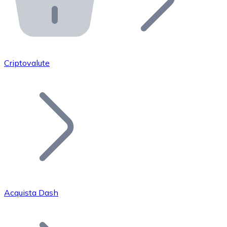
API Bitnovo
Integra la nostra API nel tuo ecosistema.
Diventa Rivenditore
Unisciti alla nostra rete di rivenditori e commercializza i
Criptovalute
Inserisci un Token
Aggiungi il token del tuo progetto al nostro servizio di
Acquista Dash
Bitcoin