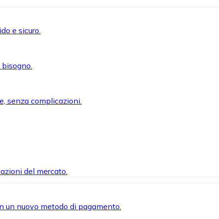
do e sicuro.
i bisogno.
e, senza complicazioni.
azioni del mercato.
 con un nuovo metodo di pagamento.