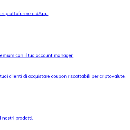
 in piattaforme e dApp.
premium con il tuo account manager.
oi clienti di acquistare coupon riscattabili per criptovalute.
 nostri prodotti.