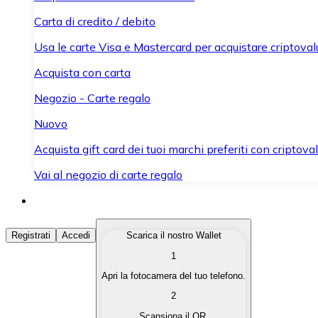
Carta di credito / debito
Usa le carte Visa e Mastercard per acquistare criptovalut
Acquista con carta
Negozio - Carte regalo
Nuovo
Acquista gift card dei tuoi marchi preferiti con criptoval
Vai al negozio di carte regalo
Acquista Criptovalute
Registrati
Accedi
Scarica il nostro Wallet
1
Acquista le criptovalute che ti interessano in modo rapi
Apri la fotocamera del tuo telefono.
Vendi Criptovalute
2
Converti le tue criptovalute in valuta fiat quando ne ha
Scansiona il QR.