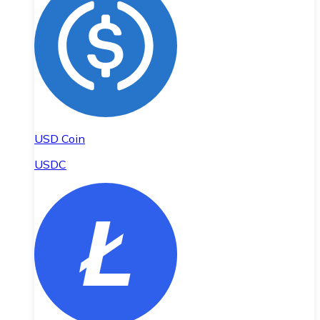
USD Coin
USDC