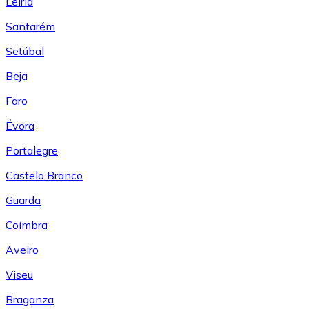
Leiría
Santarém
Setúbal
Beja
Faro
Évora
Portalegre
Castelo Branco
Guarda
Coímbra
Aveiro
Viseu
Braganza