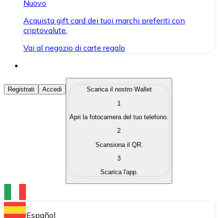
Nuovo
Acquista gift card dei tuoi marchi preferiti con
criptovalute.
Vai al negozio di carte regalo
Acquista Criptovalute
Registrati
Accedi
Scarica il nostro Wallet
1
Acquista le criptovalute che ti interessano in modo rapi
Apri la fotocamera del tuo telefono.
Vendi Criptovalute
2
Converti le tue criptovalute in valuta fiat quando ne ha
Scansiona il QR.
3
Scambia (Swap)
Scarica l'app.
Scambia una criptovaluta con un'altra istantaneamente
Wallet Bitnovo
Conserva le tue cripto in un Wallet self-custodial.
Español