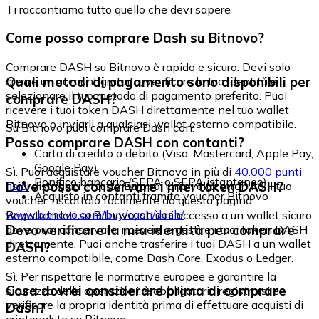
Ti raccontiamo tutto quello che devi sapere
Come posso comprare Dash su Bitnovo?
Comprare DASH su Bitnovo è rapido e sicuro. Devi solo
Quali metodi di pagamento sono disponibili per
creare un account gratuito, verificare la tua identità e
selezionare il tuo metodo di pagamento preferito. Puoi
comprare DASH?
ricevere i tuoi token DASH direttamente nel tuo wallet
Bitnovo o inviarli a qualsiasi wallet esterno compatibile.
Su Bitnovo puoi comprare Dash con:
Posso comprare DASH con contanti?
Carta di credito o debito (Visa, Mastercard, Apple Pay,
Google Pay)
Sì. Puoi acquistare voucher Bitnovo in più di
40.000 punti
Bonifico bancario (SEPA o SEPA istantaneo)
Dove posso conservare i miei token DASH?
fisici
distribuiti in tutta Europa. Una volta ottenuto il tuo
Acquisto in contanti tramite voucher Bitnovo
voucher, riscattalo facilmente da questa pagina:
www.bitnovo.com/buy/cash/dash/
Registrandoti su Bitnovo, ottieni accesso a un wallet sicuro
Devo verificare la mia identità per comprare
dove puoi conservare, ricevere e gestire i tuoi token DASH
direttamente. Puoi anche trasferire i tuoi DASH a un wallet
DASH?
esterno compatibile, come Dash Core, Exodus o Ledger.
Sì. Per rispettare le normative europee e garantire la
Cosa dovrei considerare prima di comprare
sicurezza delle operazioni, è obbligatorio registrarsi e
verificare la propria identità prima di effettuare acquisti di
Dash?
criptovalute su Bitnovo.