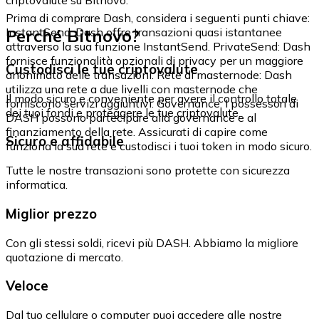
Prima di comprare Dash, considera i seguenti punti chiave:
Perché Bitnovo?
InstantSend: Dash offre transazioni quasi istantanee
attraverso la sua funzione InstantSend. PrivateSend: Dash
fornisce funzionalità opzionali di privacy per un maggiore
Custodisci le tue criptovalute
anonimato delle transazioni. Rete di masternode: Dash
utilizza una rete a due livelli con masternode che
Il modo sicuro e conveniente per avere il controllo totale
forniscono servizi aggiuntivi. Governance: I possessori di
dei tuoi fondi e proteggere le tue criptovalute.
DASH possono partecipare alla governance e al
finanziamento della rete. Assicurati di capire come
Sicuro e affidabile
funziona la sua rete e custodisci i tuoi token in modo sicuro.
Tutte le nostre transazioni sono protette con sicurezza
informatica.
Miglior prezzo
Con gli stessi soldi, ricevi più DASH. Abbiamo la migliore
quotazione di mercato.
Veloce
Dal tuo cellulare o computer puoi accedere alle nostre