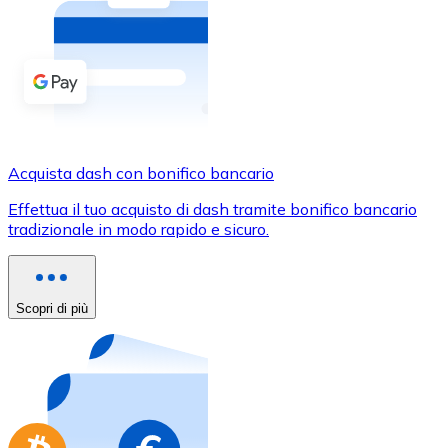
Acquista criptovalute in contanti e altri mezzi di pagam
Acquista con contanti
Bonifico SEPA
Aggiungi fondi al tuo conto Bitnovo o fai acquisti dirett
Acquista con bonifico bancario
Acquista dash con bonifico bancario
Carta di credito / debito
Effettua il tuo acquisto di dash tramite bonifico bancario
Usa le carte Visa e Mastercard per acquistare criptovalut
tradizionale in modo rapido e sicuro.
Acquista con carta
Negozio - Carte regalo
Scopri di più
Nuovo
Acquista gift card dei tuoi marchi preferiti con criptoval
Vai al negozio di carte regalo