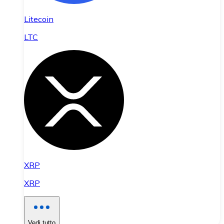
Litecoin
LTC
XRP
XRP
Vedi tutto