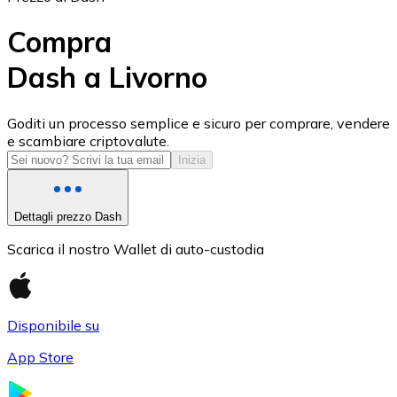
Compra
Dash a Livorno
USD Coin
Goditi un processo semplice e sicuro per comprare, vendere
e scambiare criptovalute.
USDC
Inizia
Dettagli prezzo Dash
Scarica il nostro Wallet di auto-custodia
Disponibile su
App Store
Litecoin