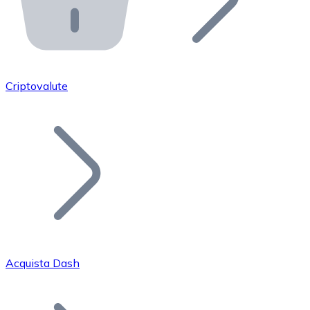
API Bitnovo
Integra la nostra API nel tuo ecosistema.
Diventa Rivenditore
Unisciti alla nostra rete di rivenditori e commercializza i
Criptovalute
Inserisci un Token
Aggiungi il token del tuo progetto al nostro servizio di
Acquista Dash
Bitcoin