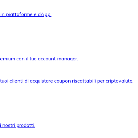
 in piattaforme e dApp.
premium con il tuo account manager.
oi clienti di acquistare coupon riscattabili per criptovalute.
 nostri prodotti.