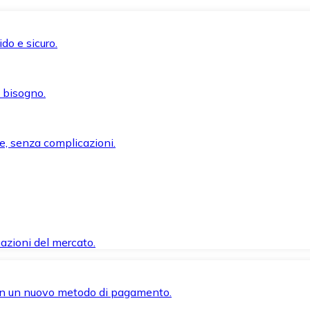
do e sicuro.
i bisogno.
e, senza complicazioni.
azioni del mercato.
 con un nuovo metodo di pagamento.