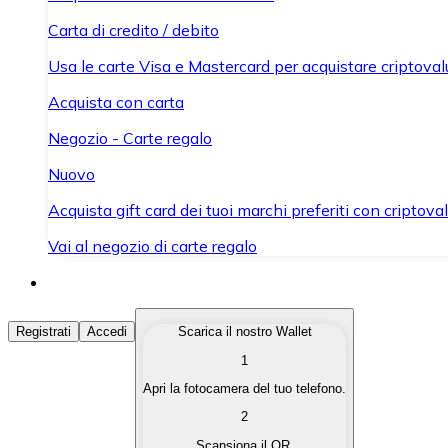
Carta di credito / debito
Usa le carte Visa e Mastercard per acquistare criptovalut
Acquista con carta
Negozio - Carte regalo
Nuovo
Acquista gift card dei tuoi marchi preferiti con criptoval
Vai al negozio di carte regalo
Acquista Criptovalute
Registrati
Accedi
Scarica il nostro Wallet
1
Acquista le criptovalute che ti interessano in modo rapi
Apri la fotocamera del tuo telefono.
Vendi Criptovalute
2
Converti le tue criptovalute in valuta fiat quando ne ha
Scansiona il QR.