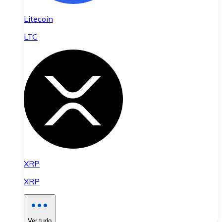
Litecoin
LTC
XRP
XRP
Ver tudo