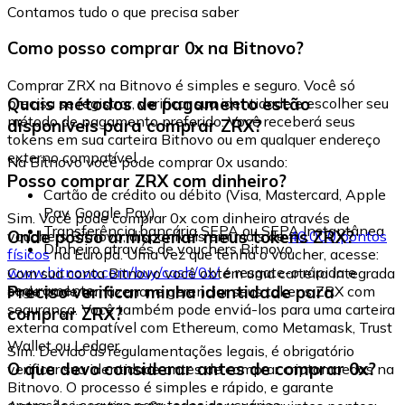
Contamos tudo o que precisa saber
Como posso comprar 0x na Bitnovo?
Comprar ZRX na Bitnovo é simples e seguro. Você só
Quais métodos de pagamento estão
precisa se registrar, verificar sua identidade e escolher seu
método de pagamento preferido. Você receberá seus
disponíveis para comprar ZRX?
tokens em sua carteira Bitnovo ou em qualquer endereço
externo compatível.
Na Bitnovo você pode comprar 0x usando:
Posso comprar ZRX com dinheiro?
Cartão de crédito ou débito (Visa, Mastercard, Apple
Pay, Google Pay)
Sim. Você pode comprar 0x com dinheiro através de
Transferência bancária SEPA ou SEPA Instantânea
Onde posso armazenar meus tokens ZRX?
vouchers Bitnovo, disponíveis em mais de
40.000 pontos
Dinheiro através de vouchers Bitnovo
físicos
na Europa. Uma vez que tenha o voucher, acesse:
www.bitnovo.com/buy/cash/0x/
e resgate-o rápida e
Com sua conta Bitnovo você obtém uma carteira integrada
seguramente.
Preciso verificar minha identidade para
onde pode armazenar e gerenciar seus tokens ZRX com
segurança. Você também pode enviá-los para uma carteira
comprar ZRX?
externa compatível com Ethereum, como Metamask, Trust
Wallet ou Ledger.
Sim. Devido às regulamentações legais, é obrigatório
O que devo considerar antes de comprar 0x?
verificar sua identidade antes de comprar criptomoedas na
Bitnovo. O processo é simples e rápido, e garante
operações seguras para todos os usuários.