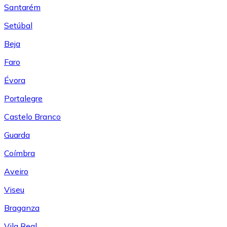
Santarém
Setúbal
Beja
Faro
Évora
Portalegre
Castelo Branco
Guarda
Coímbra
Aveiro
Viseu
Braganza
Vila Real