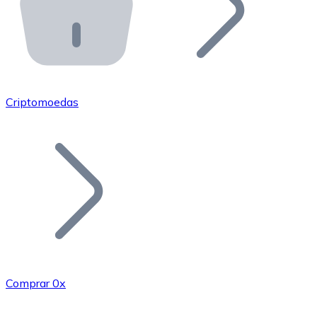
API Bitnovo
Integre nossa API no seu ecossistema.
Tornar-se Revendedor
Junte-se à nossa rede de revendedores e comercialize 
Criptomoedas
Adicionar um Token
Adicione o token do seu projeto ao nosso serviço de c
Comprar 0x