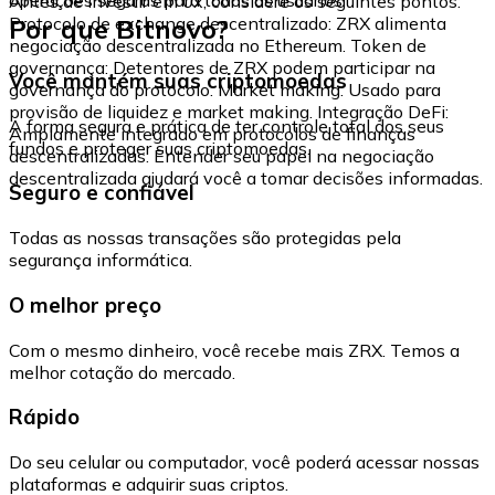
Antes de investir em 0x, considere os seguintes pontos:
Por que Bitnovo?
Protocolo de exchange descentralizado: ZRX alimenta
negociação descentralizada no Ethereum. Token de
governança: Detentores de ZRX podem participar na
Você mantém suas criptomoedas
governança do protocolo. Market making: Usado para
provisão de liquidez e market making. Integração DeFi:
A forma segura e prática de ter controle total dos seus
Amplamente integrado em protocolos de finanças
fundos e proteger suas criptomoedas.
descentralizadas. Entender seu papel na negociação
descentralizada ajudará você a tomar decisões informadas.
Seguro e confiável
Todas as nossas transações são protegidas pela
segurança informática.
O melhor preço
Com o mesmo dinheiro, você recebe mais ZRX. Temos a
melhor cotação do mercado.
Rápido
Do seu celular ou computador, você poderá acessar nossas
plataformas e adquirir suas criptos.