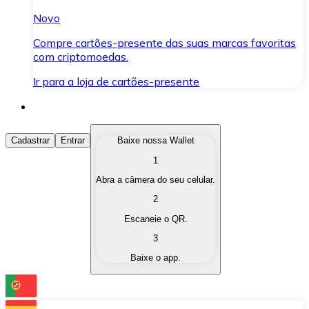
Novo
Compre cartões-presente das suas marcas favoritas
com criptomoedas.
Ir para a loja de cartões-presente
Comprar Criptomoedas
Cadastrar
Entrar
Baixe nossa Wallet
1
Compre as criptomoedas de seu interesse de forma ráp
Abra a câmera do seu celular.
Vender Criptomoedas
2
Converta suas criptomoedas em moeda fiduciária quand
Escaneie o QR.
3
Trocar (Swap)
Baixe o app.
Troque uma criptomoeda por outra instantaneamente,
Carteira Bitnovo