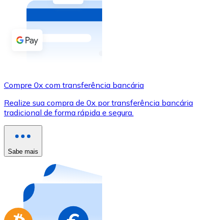
Compre criptomoedas com dinheiro e outros métodos d
Comprar com dinheiro
Transferência SEPA
Adicione fundos à sua conta Bitnovo ou faça compras d
Compre 0x com transferência bancária
Comprar com transferência bancária
Realize sua compra de 0x por transferência bancária
Cartão de crédito / débito
tradicional de forma rápida e segura.
Use cartões Visa e Mastercard para comprar criptomoed
Comprar com cartão
Sabe mais
Loja - Cartões-presente
Novo
Compre cartões-presente das suas marcas favoritas c
Ir para a loja de cartões-presente