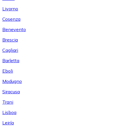
Livorno
Cosenza
Benevento
Brescia
Cagliari
Barletta
Eboli
Modugno
Siracusa
Trani
Lisboa
Leiría