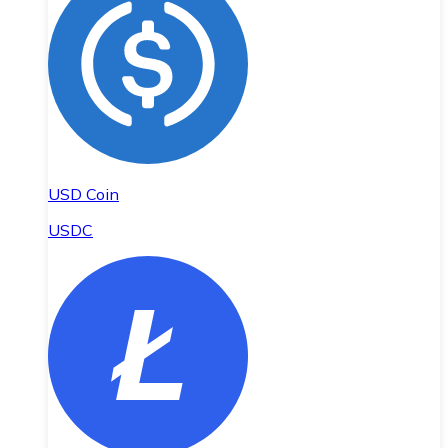
USD Coin
USDC