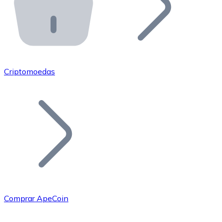
API Bitnovo
Integre nossa API no seu ecossistema.
Tornar-se Revendedor
Junte-se à nossa rede de revendedores e comercialize 
Criptomoedas
Adicionar um Token
Adicione o token do seu projeto ao nosso serviço de c
Comprar ApeCoin