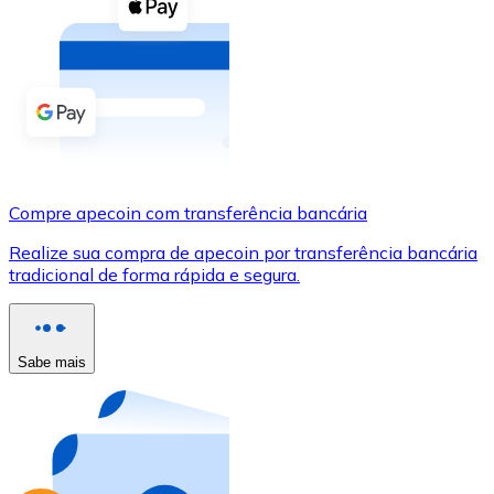
Compre criptomoedas com dinheiro e outros métodos d
Comprar com dinheiro
Transferência SEPA
Adicione fundos à sua conta Bitnovo ou faça compras d
Comprar com transferência bancária
Compre apecoin com transferência bancária
Cartão de crédito / débito
Realize sua compra de apecoin por transferência bancária
Use cartões Visa e Mastercard para comprar criptomoed
tradicional de forma rápida e segura.
Comprar com cartão
Loja - Cartões-presente
Sabe mais
Novo
Compre cartões-presente das suas marcas favoritas c
Ir para a loja de cartões-presente