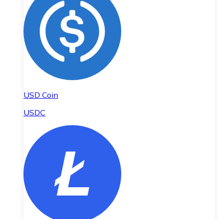
USD Coin
USDC