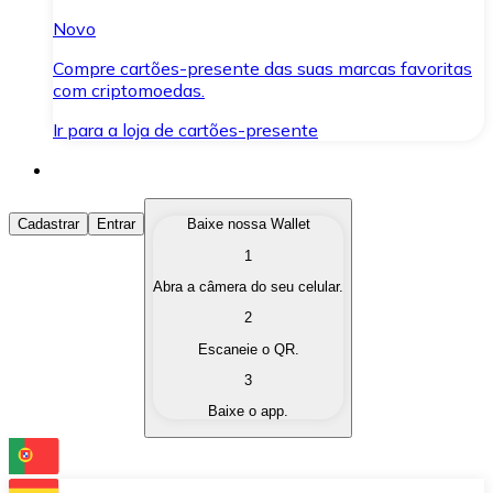
Novo
Compre cartões-presente das suas marcas favoritas
com criptomoedas.
Ir para a loja de cartões-presente
Comprar Criptomoedas
Cadastrar
Entrar
Baixe nossa Wallet
1
Compre as criptomoedas de seu interesse de forma ráp
Abra a câmera do seu celular.
Vender Criptomoedas
2
Converta suas criptomoedas em moeda fiduciária quand
Escaneie o QR.
3
Trocar (Swap)
Baixe o app.
Troque uma criptomoeda por outra instantaneamente,
Carteira Bitnovo