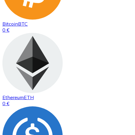
Bitcoin
BTC
0 €
Ethereum
ETH
0 €