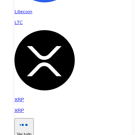
Litecoin
LTC
XRP
XRP
Ver tudo