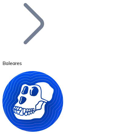
Bitcoin
BTC
Baleares
Ethereum
ETH