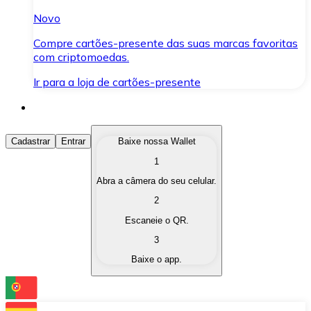
Novo
Compre cartões-presente das suas marcas favoritas
com criptomoedas.
Ir para a loja de cartões-presente
Comprar Criptomoedas
Cadastrar
Entrar
Baixe nossa Wallet
1
Compre as criptomoedas de seu interesse de forma ráp
Abra a câmera do seu celular.
Vender Criptomoedas
2
Converta suas criptomoedas em moeda fiduciária quand
Escaneie o QR.
3
Trocar (Swap)
Baixe o app.
Troque uma criptomoeda por outra instantaneamente,
Carteira Bitnovo