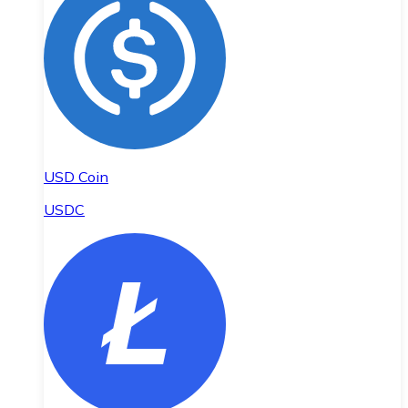
USD Coin
USDC