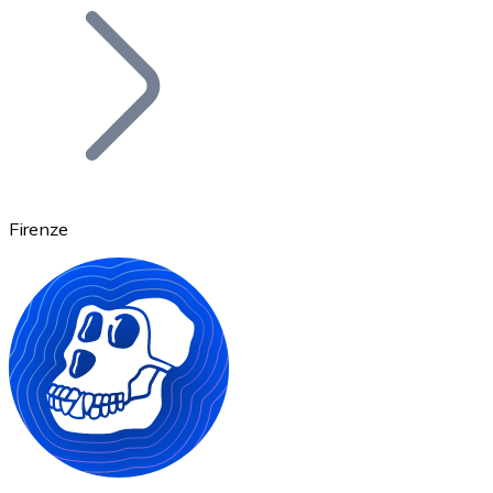
Bitcoin
BTC
Firenze
Ethereum
ETH