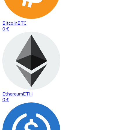
Bitcoin
BTC
0 €
Ethereum
ETH
0 €