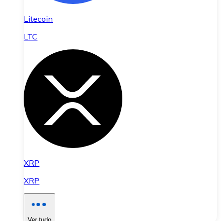
Litecoin
LTC
XRP
XRP
Ver tudo