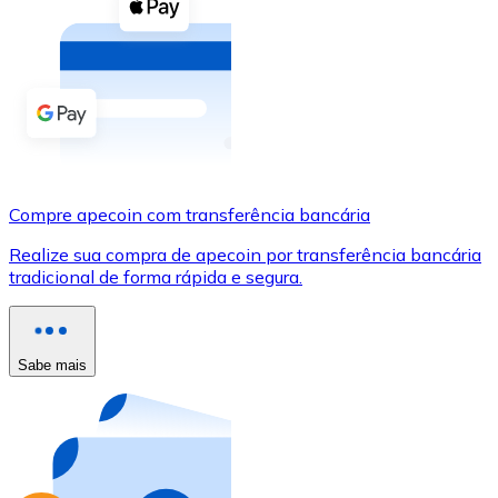
Compre criptomoedas com dinheiro e outros métodos d
Comprar com dinheiro
Transferência SEPA
Adicione fundos à sua conta Bitnovo ou faça compras d
Comprar com transferência bancária
Compre apecoin com transferência bancária
Cartão de crédito / débito
Realize sua compra de apecoin por transferência bancária
Use cartões Visa e Mastercard para comprar criptomoed
tradicional de forma rápida e segura.
Comprar com cartão
Loja - Cartões-presente
Sabe mais
Novo
Compre cartões-presente das suas marcas favoritas c
Ir para a loja de cartões-presente