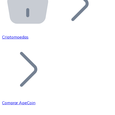
API Bitnovo
Integre nossa API no seu ecossistema.
Tornar-se Revendedor
Junte-se à nossa rede de revendedores e comercialize 
Criptomoedas
Adicionar um Token
Adicione o token do seu projeto ao nosso serviço de c
Comprar ApeCoin