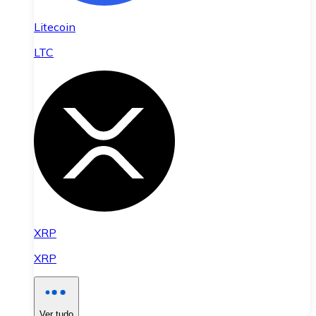
Litecoin
LTC
XRP
XRP
Ver tudo