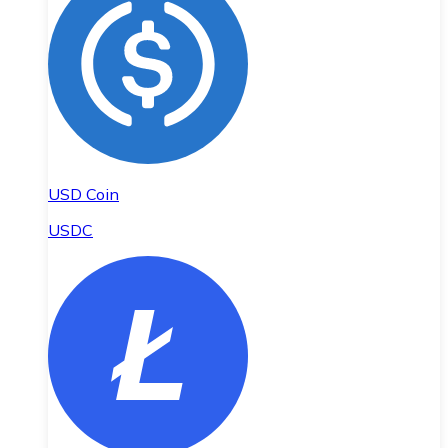
USD Coin
USDC