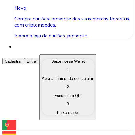
Novo
Compre cartões-presente das suas marcas favoritas
com criptomoedas.
Ir para a loja de cartões-presente
Comprar Criptomoedas
Cadastrar
Entrar
Baixe nossa Wallet
1
Compre as criptomoedas de seu interesse de forma ráp
Abra a câmera do seu celular.
Vender Criptomoedas
2
Converta suas criptomoedas em moeda fiduciária quand
Escaneie o QR.
3
Trocar (Swap)
Baixe o app.
Troque uma criptomoeda por outra instantaneamente,
Carteira Bitnovo