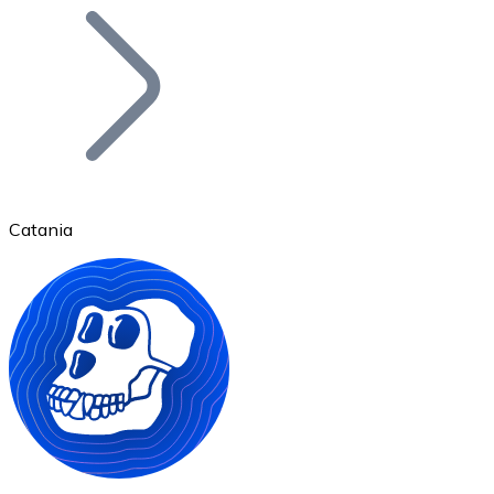
Bitcoin
BTC
Catania
Ethereum
ETH