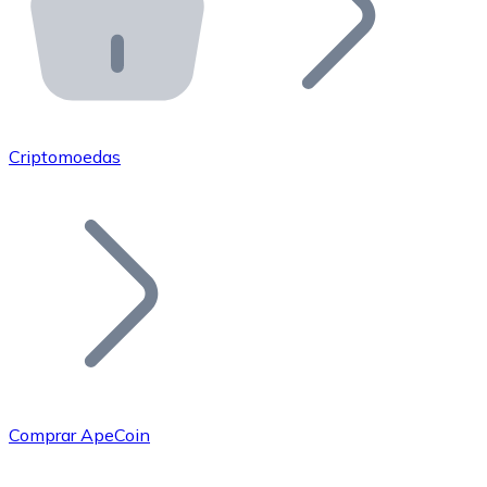
API Bitnovo
Integre nossa API no seu ecossistema.
Tornar-se Revendedor
Junte-se à nossa rede de revendedores e comercialize 
Criptomoedas
Adicionar um Token
Adicione o token do seu projeto ao nosso serviço de c
Comprar ApeCoin