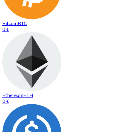
Bitcoin
BTC
0 €
Ethereum
ETH
0 €