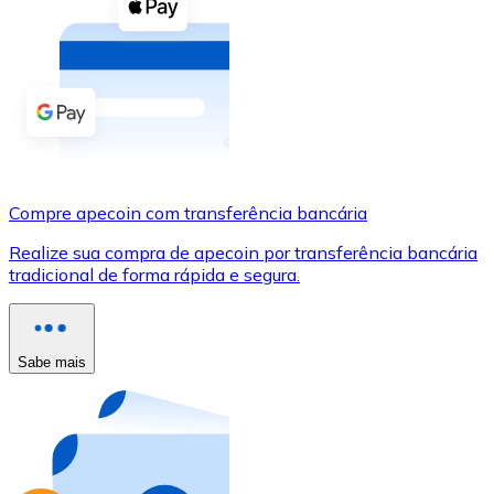
Compre criptomoedas com dinheiro e outros métodos d
Comprar com dinheiro
Transferência SEPA
Adicione fundos à sua conta Bitnovo ou faça compras d
Comprar com transferência bancária
Compre apecoin com transferência bancária
Cartão de crédito / débito
Realize sua compra de apecoin por transferência bancária
Use cartões Visa e Mastercard para comprar criptomoed
tradicional de forma rápida e segura.
Comprar com cartão
Loja - Cartões-presente
Sabe mais
Novo
Compre cartões-presente das suas marcas favoritas c
Ir para a loja de cartões-presente