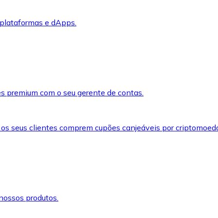
 plataformas e dApps.
s premium com o seu gerente de contas.
 os seus clientes comprem cupões canjeáveis por criptomoed
nossos produtos.