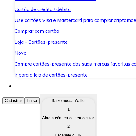
Cartão de crédito / débito
Use cartões Visa e Mastercard para comprar criptomoed
Comprar com cartão
Loja - Cartões-presente
Novo
Compre cartões-presente das suas marcas favoritas c
Ir para a loja de cartões-presente
Comprar Criptomoedas
Cadastrar
Entrar
Baixe nossa Wallet
1
Compre as criptomoedas de seu interesse de forma ráp
Abra a câmera do seu celular.
Vender Criptomoedas
2
Converta suas criptomoedas em moeda fiduciária quand
Escaneie o QR.