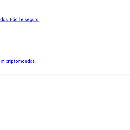
as. Fácil e seguro!
om criptomoedas.
ida e segura.
o precisar.