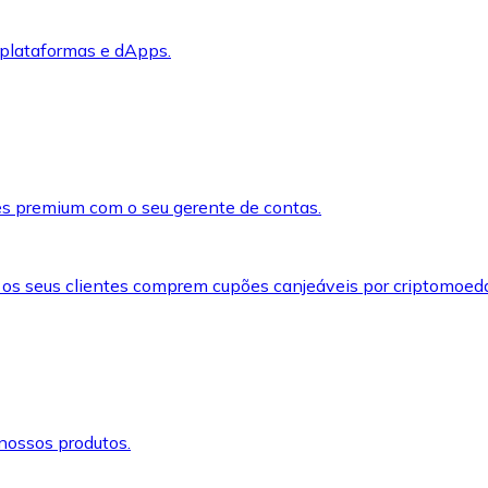
 plataformas e dApps.
s premium com o seu gerente de contas.
 os seus clientes comprem cupões canjeáveis por criptomoed
nossos produtos.