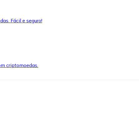
as. Fácil e seguro!
om criptomoedas.
ida e segura.
o precisar.