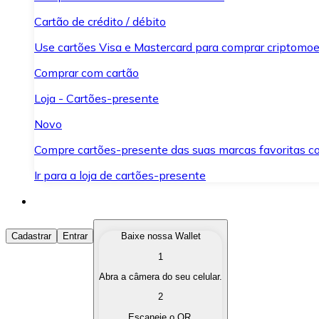
Cartão de crédito / débito
Use cartões Visa e Mastercard para comprar criptomoed
Comprar com cartão
Loja - Cartões-presente
Novo
Compre cartões-presente das suas marcas favoritas c
Ir para a loja de cartões-presente
Comprar Criptomoedas
Cadastrar
Entrar
Baixe nossa Wallet
1
Compre as criptomoedas de seu interesse de forma ráp
Abra a câmera do seu celular.
Vender Criptomoedas
2
Converta suas criptomoedas em moeda fiduciária quand
Escaneie o QR.