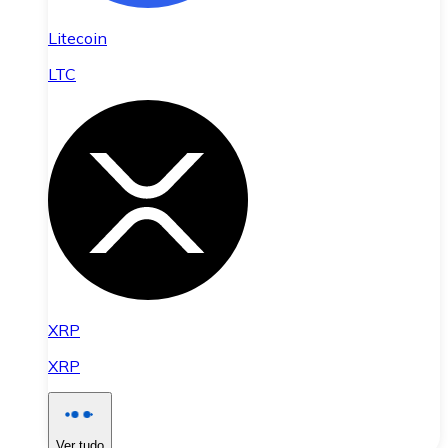
Litecoin
LTC
XRP
XRP
Ver tudo