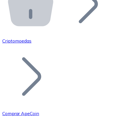
API Bitnovo
Integre nossa API no seu ecossistema.
Tornar-se Revendedor
Junte-se à nossa rede de revendedores e comercialize 
Criptomoedas
Adicionar um Token
Adicione o token do seu projeto ao nosso serviço de c
Comprar ApeCoin