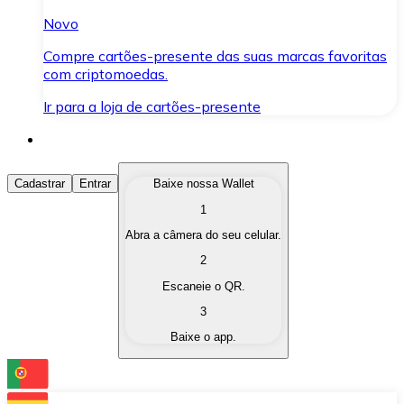
Novo
Compre cartões-presente das suas marcas favoritas
com criptomoedas.
Ir para a loja de cartões-presente
Comprar Criptomoedas
Cadastrar
Entrar
Baixe nossa Wallet
1
Compre as criptomoedas de seu interesse de forma ráp
Abra a câmera do seu celular.
Vender Criptomoedas
2
Converta suas criptomoedas em moeda fiduciária quand
Escaneie o QR.
3
Trocar (Swap)
Baixe o app.
Troque uma criptomoeda por outra instantaneamente,
Carteira Bitnovo