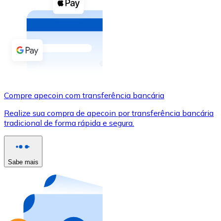
Compre criptomoedas com dinheiro e outros métodos d
Comprar com dinheiro
Transferência SEPA
Adicione fundos à sua conta Bitnovo ou faça compras d
Comprar com transferência bancária
Compre apecoin com transferência bancária
Cartão de crédito / débito
Realize sua compra de apecoin por transferência bancária
Use cartões Visa e Mastercard para comprar criptomoed
tradicional de forma rápida e segura.
Comprar com cartão
Loja - Cartões-presente
Sabe mais
Novo
Compre cartões-presente das suas marcas favoritas c
Ir para a loja de cartões-presente