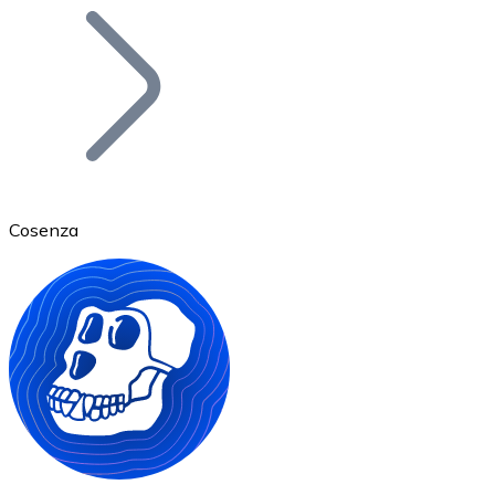
Bitcoin
BTC
Cosenza
Ethereum
ETH