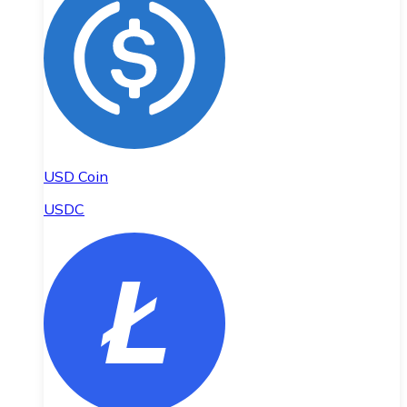
USD Coin
USDC