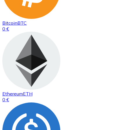
Bitcoin
BTC
0 €
Ethereum
ETH
0 €