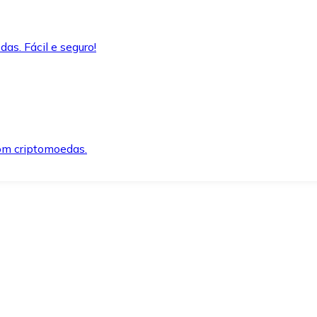
as. Fácil e seguro!
om criptomoedas.
ida e segura.
o precisar.