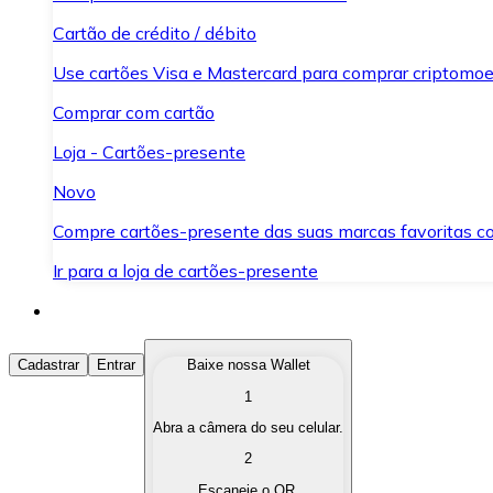
Cartão de crédito / débito
Use cartões Visa e Mastercard para comprar criptomoed
Comprar com cartão
Loja - Cartões-presente
Novo
Compre cartões-presente das suas marcas favoritas c
Ir para a loja de cartões-presente
Comprar Criptomoedas
Cadastrar
Entrar
Baixe nossa Wallet
1
Compre as criptomoedas de seu interesse de forma ráp
Abra a câmera do seu celular.
Vender Criptomoedas
2
Converta suas criptomoedas em moeda fiduciária quand
Escaneie o QR.