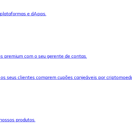
 plataformas e dApps.
s premium com o seu gerente de contas.
 os seus clientes comprem cupões canjeáveis por criptomoed
nossos produtos.