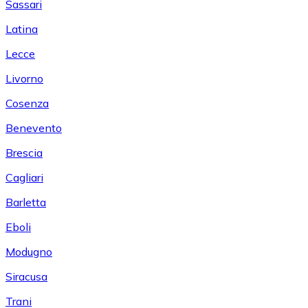
Sassari
Latina
Lecce
Livorno
Cosenza
Benevento
Brescia
Cagliari
Barletta
Eboli
Modugno
Siracusa
Trani