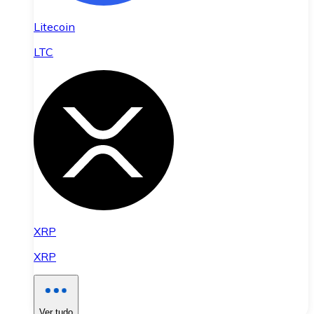
Litecoin
LTC
XRP
XRP
Ver tudo