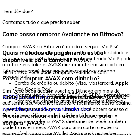
Tem dúvidas?
Contamos tudo o que precisa saber
Como posso comprar Avalanche na Bitnovo?
Comprar AVAX na Bitnovo é rápido e seguro. Você só
Quais métodos de pagamento estão
precisa criar uma conta gratuita, verificar sua identidade e
selecionar seu método de pagamento preferido. Você pode
disponíveis para comprar AVAX?
receber seus tokens AVAX diretamente em sua carteira
Bitnovo ou enviá-los para qualquer carteira externa
Na Bitnovo você pode comprar Avalanche com:
compatível.
Posso comprar AVAX com dinheiro?
Cartão de crédito ou débito (Visa, Mastercard, Apple
Pay, Google Pay)
Sim. Você pode adquirir vouchers Bitnovo em mais de
Transferência bancária (SEPA ou SEPA Instantânea)
Onde posso armazenar meus tokens AVAX?
40.000 pontos físicos
distribuídos pela Europa. Uma vez
Compra em dinheiro através de vouchers Bitnovo
que tenha seu voucher, resgate-o facilmente desta página:
www.bitnovo.com/buy/cash/avalanche/
Apenas registrando-se na Bitnovo, você obtém acesso a
Preciso verificar minha identidade para
uma carteira segura onde pode armazenar, receber e
gerenciar seus tokens AVAX diretamente. Você também
comprar AVAX?
pode transferir seus AVAX para uma carteira externa
compatível, como Core Wallet, Metamask ou Ledger.
Sim. Para cumprir as regulamentações europeias e garantir