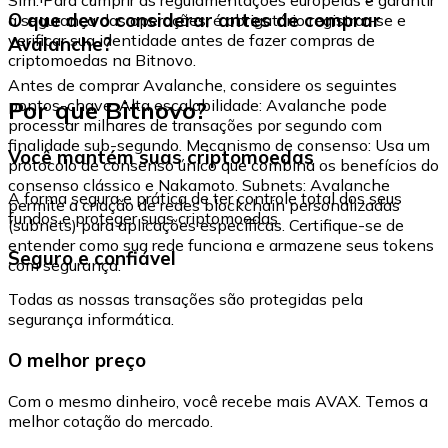
O que devo considerar antes de comprar
a segurança das operações, é obrigatório registrar-se e
verificar sua identidade antes de fazer compras de
Avalanche?
criptomoedas na Bitnovo.
Antes de comprar Avalanche, considere os seguintes
Por que Bitnovo?
pontos-chave: Alta escalabilidade: Avalanche pode
processar milhares de transações por segundo com
finalidade sub-segundo. Mecanismo de consenso: Usa um
Você mantém suas criptomoedas
protocolo de consenso único que combina os benefícios do
consenso clássico e Nakamoto. Subnets: Avalanche
A forma segura e prática de ter controle total dos seus
permite a criação de redes blockchain personalizadas
fundos e proteger suas criptomoedas.
(subnets) para aplicações específicas. Certifique-se de
entender como sua rede funciona e armazene seus tokens
Seguro e confiável
com segurança.
Todas as nossas transações são protegidas pela
segurança informática.
O melhor preço
Com o mesmo dinheiro, você recebe mais AVAX. Temos a
melhor cotação do mercado.