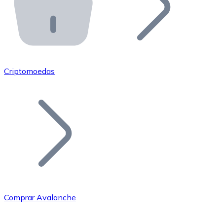
API Bitnovo
Integre nossa API no seu ecossistema.
Tornar-se Revendedor
Junte-se à nossa rede de revendedores e comercialize 
Criptomoedas
Adicionar um Token
Adicione o token do seu projeto ao nosso serviço de c
Comprar Avalanche