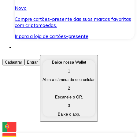
Novo
Compre cartões-presente das suas marcas favoritas
com criptomoedas.
Ir para a loja de cartões-presente
Comprar Criptomoedas
Cadastrar
Entrar
Baixe nossa Wallet
1
Compre as criptomoedas de seu interesse de forma ráp
Abra a câmera do seu celular.
Vender Criptomoedas
2
Converta suas criptomoedas em moeda fiduciária quand
Escaneie o QR.
3
Trocar (Swap)
Baixe o app.
Troque uma criptomoeda por outra instantaneamente,
Carteira Bitnovo