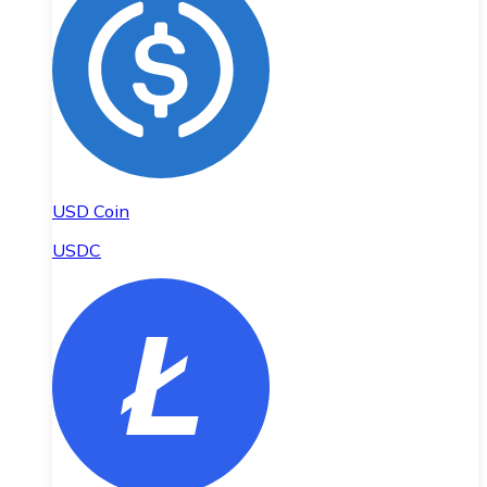
USD Coin
USDC