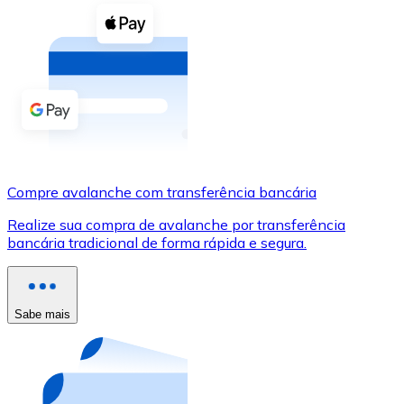
Compre criptomoedas com dinheiro e outros métodos d
Comprar com dinheiro
Transferência SEPA
Adicione fundos à sua conta Bitnovo ou faça compras d
Comprar com transferência bancária
Cartão de crédito / débito
Compre avalanche com transferência bancária
Use cartões Visa e Mastercard para comprar criptomoed
Realize sua compra de avalanche por transferência
bancária tradicional de forma rápida e segura.
Comprar com cartão
Loja - Cartões-presente
Sabe mais
Novo
Compre cartões-presente das suas marcas favoritas c
Ir para a loja de cartões-presente