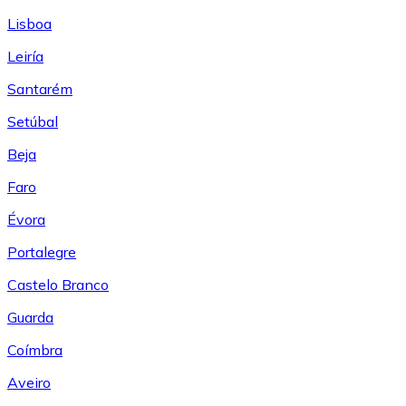
Lisboa
Leiría
Santarém
Setúbal
Beja
Faro
Évora
Portalegre
Castelo Branco
Guarda
Coímbra
Aveiro