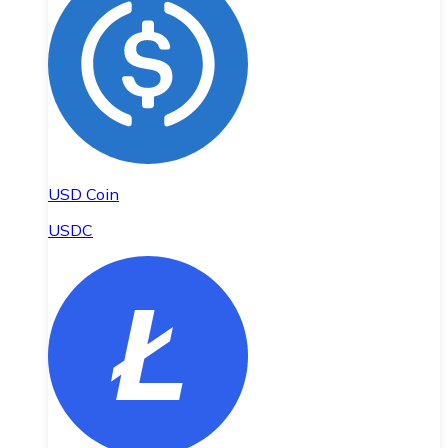
USD Coin
USDC