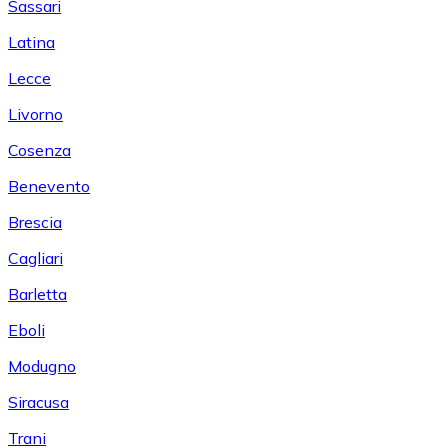
Sassari
Latina
Lecce
Livorno
Cosenza
Benevento
Brescia
Cagliari
Barletta
Eboli
Modugno
Siracusa
Trani