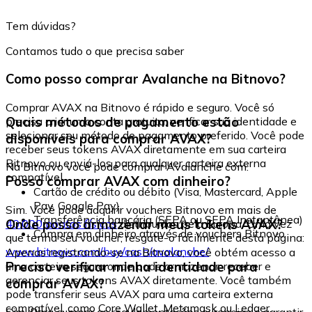
Tem dúvidas?
Contamos tudo o que precisa saber
Como posso comprar Avalanche na Bitnovo?
Comprar AVAX na Bitnovo é rápido e seguro. Você só
Quais métodos de pagamento estão
precisa criar uma conta gratuita, verificar sua identidade e
selecionar seu método de pagamento preferido. Você pode
disponíveis para comprar AVAX?
receber seus tokens AVAX diretamente em sua carteira
Bitnovo ou enviá-los para qualquer carteira externa
Na Bitnovo você pode comprar Avalanche com:
compatível.
Posso comprar AVAX com dinheiro?
Cartão de crédito ou débito (Visa, Mastercard, Apple
Pay, Google Pay)
Sim. Você pode adquirir vouchers Bitnovo em mais de
Transferência bancária (SEPA ou SEPA Instantânea)
Onde posso armazenar meus tokens AVAX?
40.000 pontos físicos
distribuídos pela Europa. Uma vez
Compra em dinheiro através de vouchers Bitnovo
que tenha seu voucher, resgate-o facilmente desta página:
www.bitnovo.com/buy/cash/avalanche/
Apenas registrando-se na Bitnovo, você obtém acesso a
Preciso verificar minha identidade para
uma carteira segura onde pode armazenar, receber e
gerenciar seus tokens AVAX diretamente. Você também
comprar AVAX?
pode transferir seus AVAX para uma carteira externa
compatível, como Core Wallet, Metamask ou Ledger.
Sim. Para cumprir as regulamentações europeias e garantir