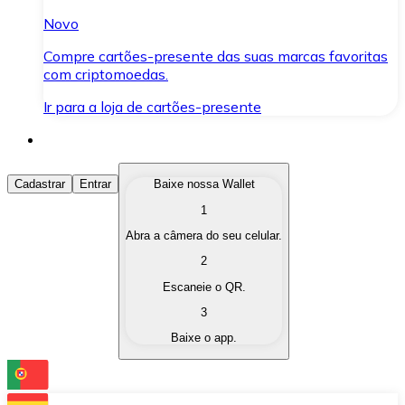
Novo
Compre cartões-presente das suas marcas favoritas
com criptomoedas.
Ir para a loja de cartões-presente
Comprar Criptomoedas
Cadastrar
Entrar
Baixe nossa Wallet
1
Compre as criptomoedas de seu interesse de forma ráp
Abra a câmera do seu celular.
Vender Criptomoedas
2
Converta suas criptomoedas em moeda fiduciária quand
Escaneie o QR.
3
Trocar (Swap)
Baixe o app.
Troque uma criptomoeda por outra instantaneamente,
Carteira Bitnovo