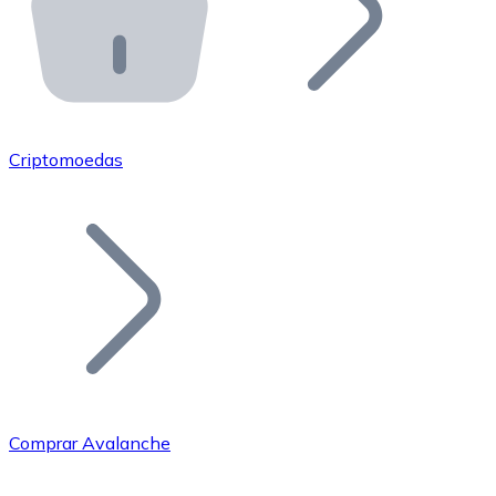
API Bitnovo
Integre nossa API no seu ecossistema.
Tornar-se Revendedor
Junte-se à nossa rede de revendedores e comercialize 
Criptomoedas
Adicionar um Token
Adicione o token do seu projeto ao nosso serviço de c
Comprar Avalanche