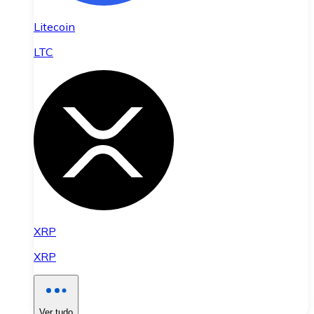
Litecoin
LTC
XRP
XRP
Ver tudo