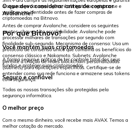
O que devo considerar antes de comprar
a segurança das operações, é obrigatório registrar-se e
verificar sua identidade antes de fazer compras de
Avalanche?
criptomoedas na Bitnovo.
Antes de comprar Avalanche, considere os seguintes
Por que Bitnovo?
pontos-chave: Alta escalabilidade: Avalanche pode
processar milhares de transações por segundo com
finalidade sub-segundo. Mecanismo de consenso: Usa um
Você mantém suas criptomoedas
protocolo de consenso único que combina os benefícios do
consenso clássico e Nakamoto. Subnets: Avalanche
A forma segura e prática de ter controle total dos seus
permite a criação de redes blockchain personalizadas
fundos e proteger suas criptomoedas.
(subnets) para aplicações específicas. Certifique-se de
entender como sua rede funciona e armazene seus tokens
Seguro e confiável
com segurança.
Todas as nossas transações são protegidas pela
segurança informática.
O melhor preço
Com o mesmo dinheiro, você recebe mais AVAX. Temos a
melhor cotação do mercado.