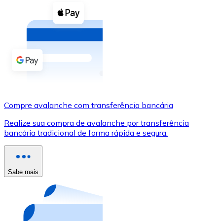
Compre criptomoedas com dinheiro e outros métodos d
Comprar com dinheiro
Transferência SEPA
Adicione fundos à sua conta Bitnovo ou faça compras d
Comprar com transferência bancária
Cartão de crédito / débito
Compre avalanche com transferência bancária
Use cartões Visa e Mastercard para comprar criptomoed
Realize sua compra de avalanche por transferência
bancária tradicional de forma rápida e segura.
Comprar com cartão
Loja - Cartões-presente
Sabe mais
Novo
Compre cartões-presente das suas marcas favoritas c
Ir para a loja de cartões-presente