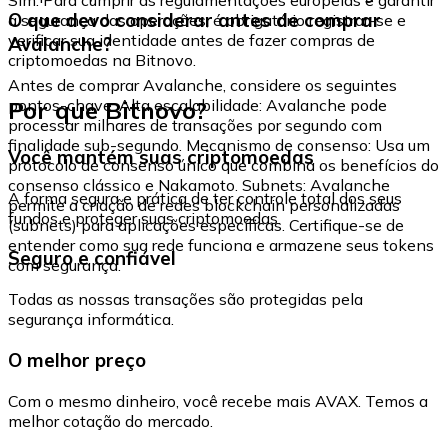
O que devo considerar antes de comprar
a segurança das operações, é obrigatório registrar-se e
verificar sua identidade antes de fazer compras de
Avalanche?
criptomoedas na Bitnovo.
Antes de comprar Avalanche, considere os seguintes
Por que Bitnovo?
pontos-chave: Alta escalabilidade: Avalanche pode
processar milhares de transações por segundo com
finalidade sub-segundo. Mecanismo de consenso: Usa um
Você mantém suas criptomoedas
protocolo de consenso único que combina os benefícios do
consenso clássico e Nakamoto. Subnets: Avalanche
A forma segura e prática de ter controle total dos seus
permite a criação de redes blockchain personalizadas
fundos e proteger suas criptomoedas.
(subnets) para aplicações específicas. Certifique-se de
entender como sua rede funciona e armazene seus tokens
Seguro e confiável
com segurança.
Todas as nossas transações são protegidas pela
segurança informática.
O melhor preço
Com o mesmo dinheiro, você recebe mais AVAX. Temos a
melhor cotação do mercado.