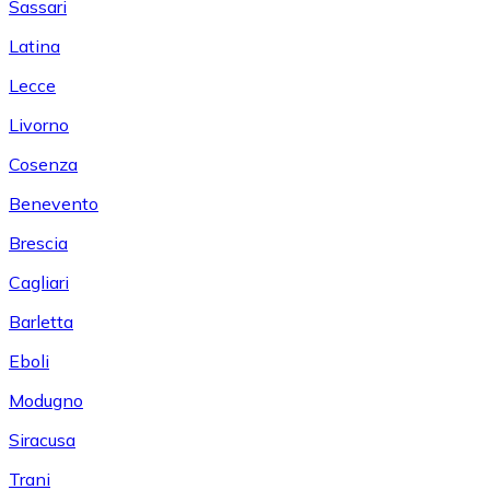
Sassari
Latina
Lecce
Livorno
Cosenza
Benevento
Brescia
Cagliari
Barletta
Eboli
Modugno
Siracusa
Trani