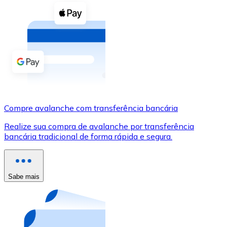
Compre criptomoedas com dinheiro e outros métodos d
Comprar com dinheiro
Transferência SEPA
Adicione fundos à sua conta Bitnovo ou faça compras d
Comprar com transferência bancária
Cartão de crédito / débito
Compre avalanche com transferência bancária
Use cartões Visa e Mastercard para comprar criptomoed
Realize sua compra de avalanche por transferência
bancária tradicional de forma rápida e segura.
Comprar com cartão
Loja - Cartões-presente
Sabe mais
Novo
Compre cartões-presente das suas marcas favoritas c
Ir para a loja de cartões-presente