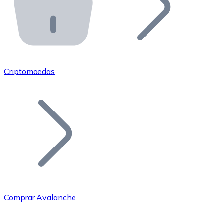
API Bitnovo
Integre nossa API no seu ecossistema.
Tornar-se Revendedor
Junte-se à nossa rede de revendedores e comercialize 
Criptomoedas
Adicionar um Token
Adicione o token do seu projeto ao nosso serviço de c
Comprar Avalanche