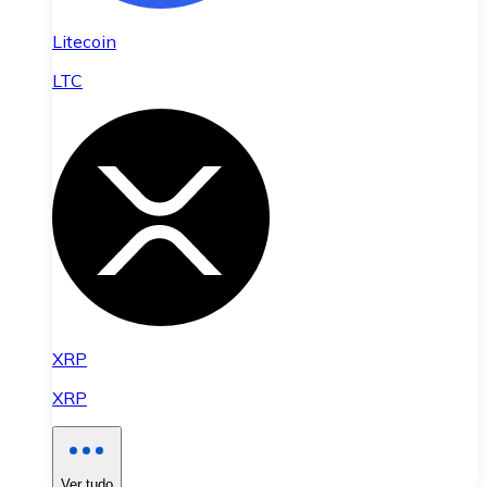
Litecoin
LTC
XRP
XRP
Ver tudo