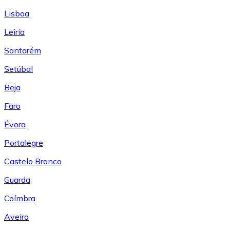
Lisboa
Leiría
Santarém
Setúbal
Beja
Faro
Évora
Portalegre
Castelo Branco
Guarda
Coímbra
Aveiro