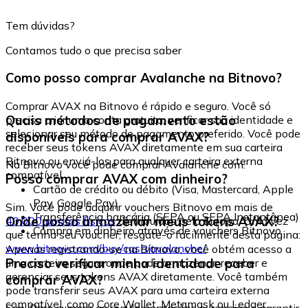
Tem dúvidas?
Contamos tudo o que precisa saber
Como posso comprar Avalanche na Bitnovo?
Comprar AVAX na Bitnovo é rápido e seguro. Você só
Quais métodos de pagamento estão
precisa criar uma conta gratuita, verificar sua identidade e
selecionar seu método de pagamento preferido. Você pode
disponíveis para comprar AVAX?
receber seus tokens AVAX diretamente em sua carteira
Bitnovo ou enviá-los para qualquer carteira externa
Na Bitnovo você pode comprar Avalanche com:
compatível.
Posso comprar AVAX com dinheiro?
Cartão de crédito ou débito (Visa, Mastercard, Apple
Pay, Google Pay)
Sim. Você pode adquirir vouchers Bitnovo em mais de
Transferência bancária (SEPA ou SEPA Instantânea)
Onde posso armazenar meus tokens AVAX?
40.000 pontos físicos
distribuídos pela Europa. Uma vez
Compra em dinheiro através de vouchers Bitnovo
que tenha seu voucher, resgate-o facilmente desta página:
www.bitnovo.com/buy/cash/avalanche/
Apenas registrando-se na Bitnovo, você obtém acesso a
Preciso verificar minha identidade para
uma carteira segura onde pode armazenar, receber e
gerenciar seus tokens AVAX diretamente. Você também
comprar AVAX?
pode transferir seus AVAX para uma carteira externa
compatível, como Core Wallet, Metamask ou Ledger.
Sim. Para cumprir as regulamentações europeias e garantir