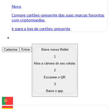
Novo
Compre cartões-presente das suas marcas favoritas
com criptomoedas.
Ir para a loja de cartões-presente
Comprar Criptomoedas
Cadastrar
Entrar
Baixe nossa Wallet
1
Compre as criptomoedas de seu interesse de forma ráp
Abra a câmera do seu celular.
Vender Criptomoedas
2
Converta suas criptomoedas em moeda fiduciária quand
Escaneie o QR.
3
Trocar (Swap)
Baixe o app.
Troque uma criptomoeda por outra instantaneamente,
Carteira Bitnovo