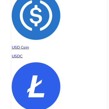
USD Coin
USDC