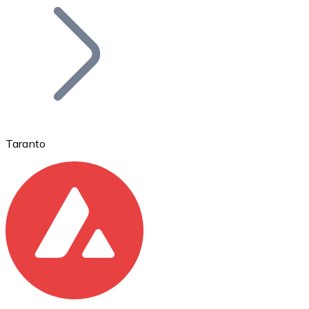
Bitcoin
BTC
Taranto
Ethereum
ETH