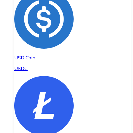
USD Coin
USDC