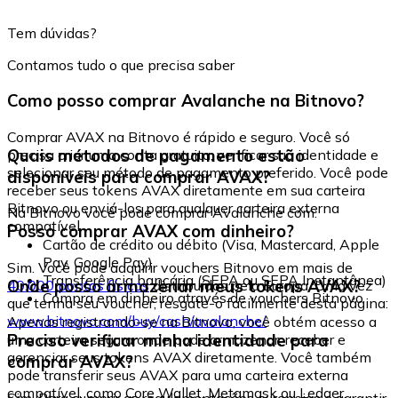
Tem dúvidas?
Contamos tudo o que precisa saber
Como posso comprar Avalanche na Bitnovo?
Comprar AVAX na Bitnovo é rápido e seguro. Você só
Quais métodos de pagamento estão
precisa criar uma conta gratuita, verificar sua identidade e
selecionar seu método de pagamento preferido. Você pode
disponíveis para comprar AVAX?
receber seus tokens AVAX diretamente em sua carteira
Bitnovo ou enviá-los para qualquer carteira externa
Na Bitnovo você pode comprar Avalanche com:
compatível.
Posso comprar AVAX com dinheiro?
Cartão de crédito ou débito (Visa, Mastercard, Apple
Pay, Google Pay)
Sim. Você pode adquirir vouchers Bitnovo em mais de
Transferência bancária (SEPA ou SEPA Instantânea)
Onde posso armazenar meus tokens AVAX?
40.000 pontos físicos
distribuídos pela Europa. Uma vez
Compra em dinheiro através de vouchers Bitnovo
que tenha seu voucher, resgate-o facilmente desta página:
www.bitnovo.com/buy/cash/avalanche/
Apenas registrando-se na Bitnovo, você obtém acesso a
Preciso verificar minha identidade para
uma carteira segura onde pode armazenar, receber e
gerenciar seus tokens AVAX diretamente. Você também
comprar AVAX?
pode transferir seus AVAX para uma carteira externa
compatível, como Core Wallet, Metamask ou Ledger.
Sim. Para cumprir as regulamentações europeias e garantir