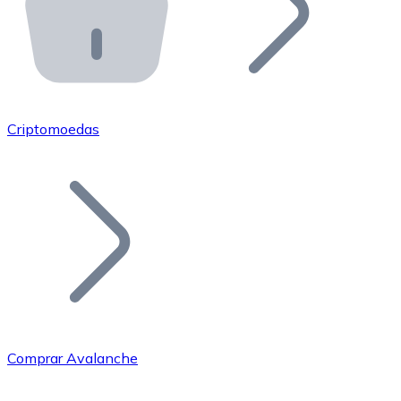
API Bitnovo
Integre nossa API no seu ecossistema.
Tornar-se Revendedor
Junte-se à nossa rede de revendedores e comercialize 
Criptomoedas
Adicionar um Token
Adicione o token do seu projeto ao nosso serviço de c
Comprar Avalanche