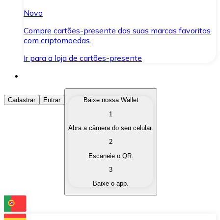
Novo
Compre cartões-presente das suas marcas favoritas
com criptomoedas.
Ir para a loja de cartões-presente
Comprar Criptomoedas
Cadastrar
Entrar
Baixe nossa Wallet
1
Compre as criptomoedas de seu interesse de forma ráp
Abra a câmera do seu celular.
Vender Criptomoedas
2
Converta suas criptomoedas em moeda fiduciária quand
Escaneie o QR.
3
Trocar (Swap)
Baixe o app.
Troque uma criptomoeda por outra instantaneamente,
Carteira Bitnovo