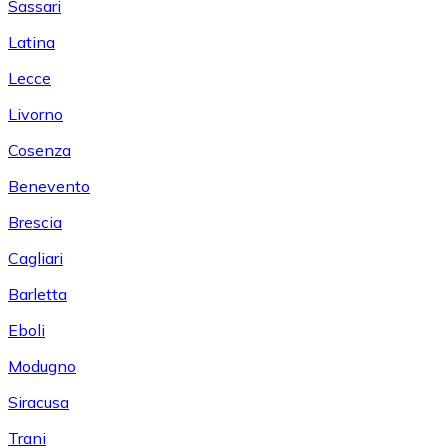
Sassari
Latina
Lecce
Livorno
Cosenza
Benevento
Brescia
Cagliari
Barletta
Eboli
Modugno
Siracusa
Trani