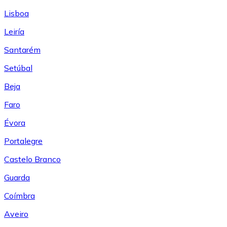
Lisboa
Leiría
Santarém
Setúbal
Beja
Faro
Évora
Portalegre
Castelo Branco
Guarda
Coímbra
Aveiro