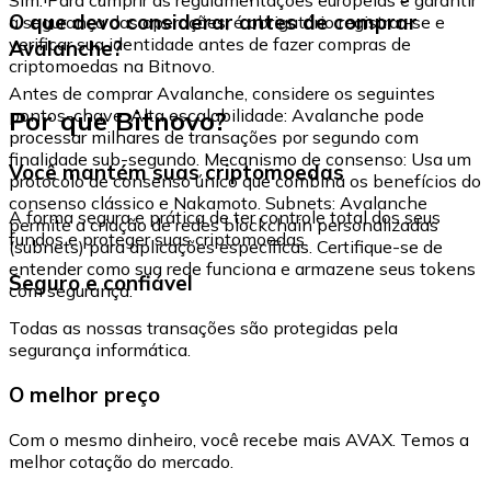
O que devo considerar antes de comprar
a segurança das operações, é obrigatório registrar-se e
verificar sua identidade antes de fazer compras de
Avalanche?
criptomoedas na Bitnovo.
Antes de comprar Avalanche, considere os seguintes
Por que Bitnovo?
pontos-chave: Alta escalabilidade: Avalanche pode
processar milhares de transações por segundo com
finalidade sub-segundo. Mecanismo de consenso: Usa um
Você mantém suas criptomoedas
protocolo de consenso único que combina os benefícios do
consenso clássico e Nakamoto. Subnets: Avalanche
A forma segura e prática de ter controle total dos seus
permite a criação de redes blockchain personalizadas
fundos e proteger suas criptomoedas.
(subnets) para aplicações específicas. Certifique-se de
entender como sua rede funciona e armazene seus tokens
Seguro e confiável
com segurança.
Todas as nossas transações são protegidas pela
segurança informática.
O melhor preço
Com o mesmo dinheiro, você recebe mais AVAX. Temos a
melhor cotação do mercado.