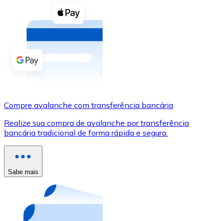
Compre criptomoedas com dinheiro e outros métodos d
Comprar com dinheiro
Transferência SEPA
Adicione fundos à sua conta Bitnovo ou faça compras d
Comprar com transferência bancária
Cartão de crédito / débito
Compre avalanche com transferência bancária
Use cartões Visa e Mastercard para comprar criptomoed
Realize sua compra de avalanche por transferência
bancária tradicional de forma rápida e segura.
Comprar com cartão
Loja - Cartões-presente
Sabe mais
Novo
Compre cartões-presente das suas marcas favoritas c
Ir para a loja de cartões-presente