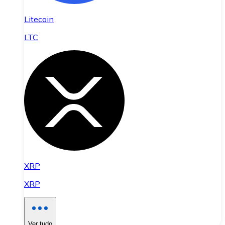
Litecoin
LTC
XRP
XRP
Ver tudo