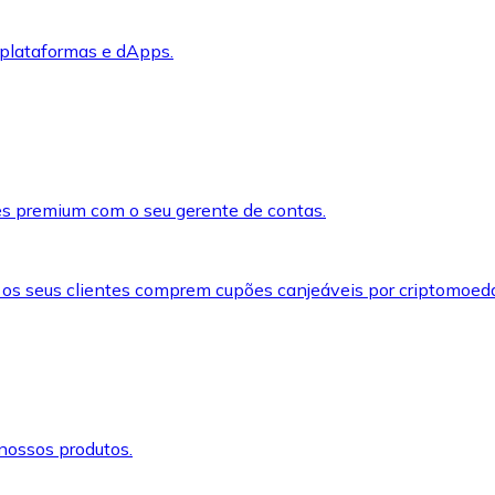
 plataformas e dApps.
s premium com o seu gerente de contas.
 os seus clientes comprem cupões canjeáveis por criptomoed
nossos produtos.