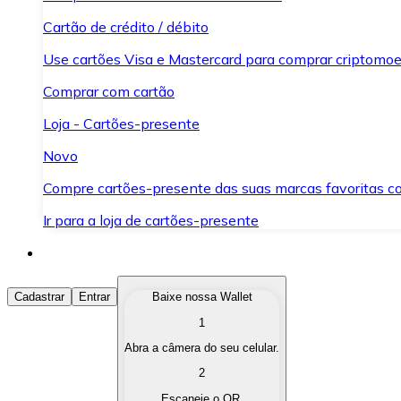
Cartão de crédito / débito
Use cartões Visa e Mastercard para comprar criptomoed
Comprar com cartão
Loja - Cartões-presente
Novo
Compre cartões-presente das suas marcas favoritas c
Ir para a loja de cartões-presente
Comprar Criptomoedas
Cadastrar
Entrar
Baixe nossa Wallet
1
Compre as criptomoedas de seu interesse de forma ráp
Abra a câmera do seu celular.
Vender Criptomoedas
2
Converta suas criptomoedas em moeda fiduciária quand
Escaneie o QR.