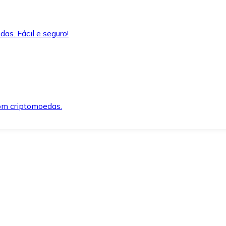
as. Fácil e seguro!
om criptomoedas.
ida e segura.
o precisar.