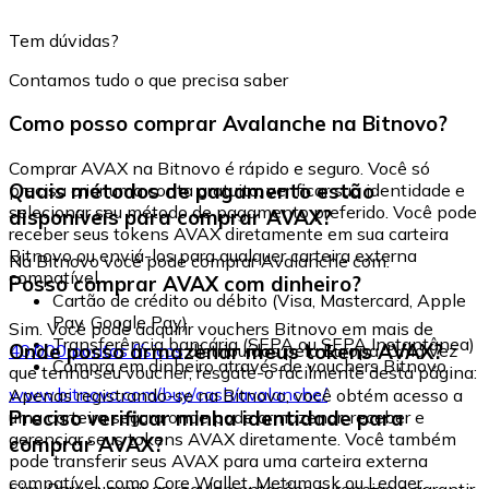
Tem dúvidas?
Contamos tudo o que precisa saber
Como posso comprar Avalanche na Bitnovo?
Comprar AVAX na Bitnovo é rápido e seguro. Você só
Quais métodos de pagamento estão
precisa criar uma conta gratuita, verificar sua identidade e
selecionar seu método de pagamento preferido. Você pode
disponíveis para comprar AVAX?
receber seus tokens AVAX diretamente em sua carteira
Bitnovo ou enviá-los para qualquer carteira externa
Na Bitnovo você pode comprar Avalanche com:
compatível.
Posso comprar AVAX com dinheiro?
Cartão de crédito ou débito (Visa, Mastercard, Apple
Pay, Google Pay)
Sim. Você pode adquirir vouchers Bitnovo em mais de
Transferência bancária (SEPA ou SEPA Instantânea)
Onde posso armazenar meus tokens AVAX?
40.000 pontos físicos
distribuídos pela Europa. Uma vez
Compra em dinheiro através de vouchers Bitnovo
que tenha seu voucher, resgate-o facilmente desta página:
www.bitnovo.com/buy/cash/avalanche/
Apenas registrando-se na Bitnovo, você obtém acesso a
Preciso verificar minha identidade para
uma carteira segura onde pode armazenar, receber e
gerenciar seus tokens AVAX diretamente. Você também
comprar AVAX?
pode transferir seus AVAX para uma carteira externa
compatível, como Core Wallet, Metamask ou Ledger.
Sim. Para cumprir as regulamentações europeias e garantir