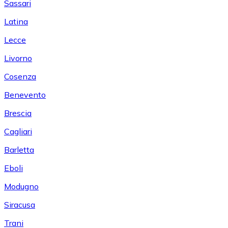
Sassari
Latina
Lecce
Livorno
Cosenza
Benevento
Brescia
Cagliari
Barletta
Eboli
Modugno
Siracusa
Trani