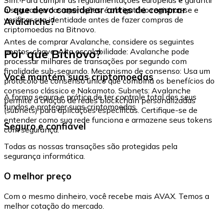
O que devo considerar antes de comprar
a segurança das operações, é obrigatório registrar-se e
verificar sua identidade antes de fazer compras de
Avalanche?
criptomoedas na Bitnovo.
Antes de comprar Avalanche, considere os seguintes
Por que Bitnovo?
pontos-chave: Alta escalabilidade: Avalanche pode
processar milhares de transações por segundo com
finalidade sub-segundo. Mecanismo de consenso: Usa um
Você mantém suas criptomoedas
protocolo de consenso único que combina os benefícios do
consenso clássico e Nakamoto. Subnets: Avalanche
A forma segura e prática de ter controle total dos seus
permite a criação de redes blockchain personalizadas
fundos e proteger suas criptomoedas.
(subnets) para aplicações específicas. Certifique-se de
entender como sua rede funciona e armazene seus tokens
Seguro e confiável
com segurança.
Todas as nossas transações são protegidas pela
segurança informática.
O melhor preço
Com o mesmo dinheiro, você recebe mais AVAX. Temos a
melhor cotação do mercado.