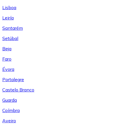
Lisboa
Leiría
Santarém
Setúbal
Beja
Faro
Évora
Portalegre
Castelo Branco
Guarda
Coímbra
Aveiro