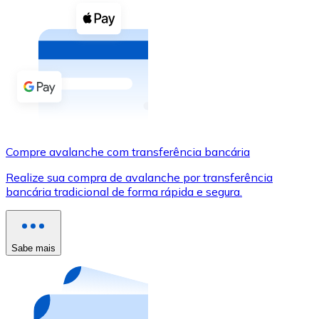
Compre criptomoedas com dinheiro e outros métodos d
Comprar com dinheiro
Transferência SEPA
Adicione fundos à sua conta Bitnovo ou faça compras d
Comprar com transferência bancária
Cartão de crédito / débito
Compre avalanche com transferência bancária
Use cartões Visa e Mastercard para comprar criptomoed
Realize sua compra de avalanche por transferência
bancária tradicional de forma rápida e segura.
Comprar com cartão
Loja - Cartões-presente
Sabe mais
Novo
Compre cartões-presente das suas marcas favoritas c
Ir para a loja de cartões-presente