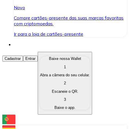
Novo
Compre cartões-presente das suas marcas favoritas
com criptomoedas.
Ir para a loja de cartões-presente
Comprar Criptomoedas
Cadastrar
Entrar
Baixe nossa Wallet
1
Compre as criptomoedas de seu interesse de forma ráp
Abra a câmera do seu celular.
Vender Criptomoedas
2
Converta suas criptomoedas em moeda fiduciária quand
Escaneie o QR.
3
Trocar (Swap)
Baixe o app.
Troque uma criptomoeda por outra instantaneamente,
Carteira Bitnovo