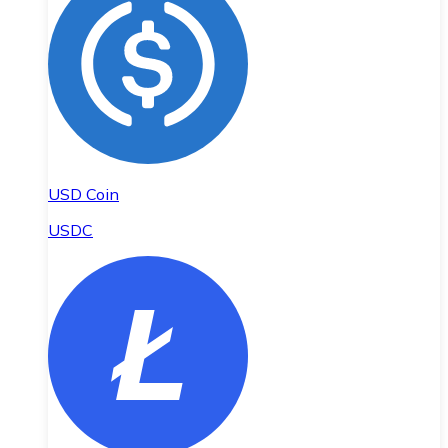
USD Coin
USDC