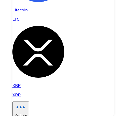
Litecoin
LTC
XRP
XRP
Ver tudo