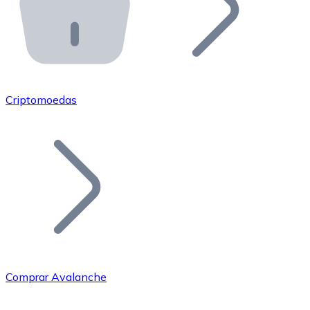
API Bitnovo
Integre nossa API no seu ecossistema.
Tornar-se Revendedor
Junte-se à nossa rede de revendedores e comercialize 
Criptomoedas
Adicionar um Token
Adicione o token do seu projeto ao nosso serviço de c
Comprar Avalanche