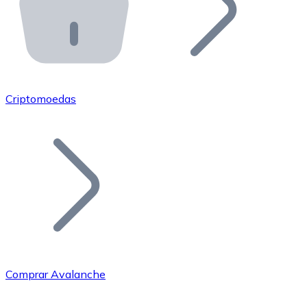
API Bitnovo
Integre nossa API no seu ecossistema.
Tornar-se Revendedor
Junte-se à nossa rede de revendedores e comercialize 
Criptomoedas
Adicionar um Token
Adicione o token do seu projeto ao nosso serviço de c
Comprar Avalanche