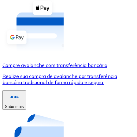
Compre criptomoedas com dinheiro e outros métodos d
Comprar com dinheiro
Transferência SEPA
Adicione fundos à sua conta Bitnovo ou faça compras d
Comprar com transferência bancária
Cartão de crédito / débito
Compre avalanche com transferência bancária
Use cartões Visa e Mastercard para comprar criptomoed
Realize sua compra de avalanche por transferência
bancária tradicional de forma rápida e segura.
Comprar com cartão
Loja - Cartões-presente
Sabe mais
Novo
Compre cartões-presente das suas marcas favoritas c
Ir para a loja de cartões-presente