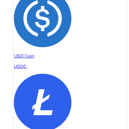
USD Coin
USDC