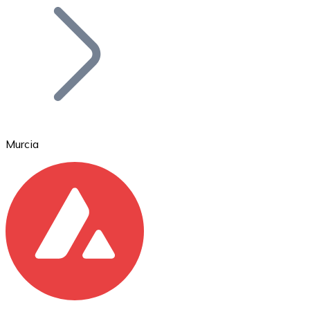
Bitcoin
BTC
Murcia
Ethereum
ETH