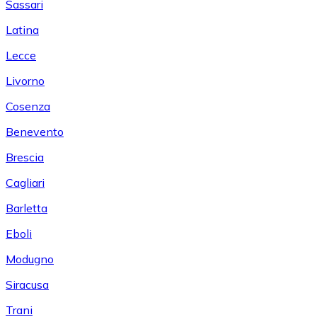
Sassari
Latina
Lecce
Livorno
Cosenza
Benevento
Brescia
Cagliari
Barletta
Eboli
Modugno
Siracusa
Trani