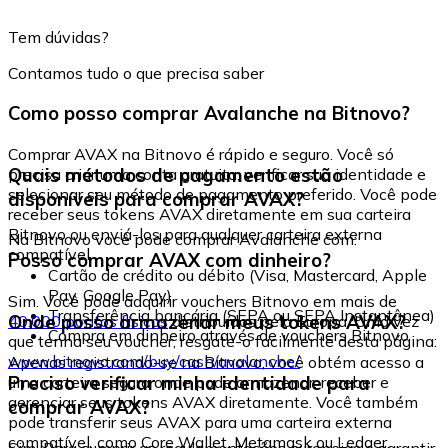
Tem dúvidas?
Contamos tudo o que precisa saber
Como posso comprar Avalanche na Bitnovo?
Comprar AVAX na Bitnovo é rápido e seguro. Você só
Quais métodos de pagamento estão
precisa criar uma conta gratuita, verificar sua identidade e
selecionar seu método de pagamento preferido. Você pode
disponíveis para comprar AVAX?
receber seus tokens AVAX diretamente em sua carteira
Bitnovo ou enviá-los para qualquer carteira externa
Na Bitnovo você pode comprar Avalanche com:
compatível.
Posso comprar AVAX com dinheiro?
Cartão de crédito ou débito (Visa, Mastercard, Apple
Pay, Google Pay)
Sim. Você pode adquirir vouchers Bitnovo em mais de
Transferência bancária (SEPA ou SEPA Instantânea)
Onde posso armazenar meus tokens AVAX?
40.000 pontos físicos
distribuídos pela Europa. Uma vez
Compra em dinheiro através de vouchers Bitnovo
que tenha seu voucher, resgate-o facilmente desta página:
www.bitnovo.com/buy/cash/avalanche/
Apenas registrando-se na Bitnovo, você obtém acesso a
Preciso verificar minha identidade para
uma carteira segura onde pode armazenar, receber e
gerenciar seus tokens AVAX diretamente. Você também
comprar AVAX?
pode transferir seus AVAX para uma carteira externa
compatível, como Core Wallet, Metamask ou Ledger.
Sim. Para cumprir as regulamentações europeias e garantir