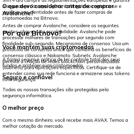
O que devo considerar antes de comprar
a segurança das operações, é obrigatório registrar-se e
verificar sua identidade antes de fazer compras de
Avalanche?
criptomoedas na Bitnovo.
Antes de comprar Avalanche, considere os seguintes
Por que Bitnovo?
pontos-chave: Alta escalabilidade: Avalanche pode
processar milhares de transações por segundo com
finalidade sub-segundo. Mecanismo de consenso: Usa um
Você mantém suas criptomoedas
protocolo de consenso único que combina os benefícios do
consenso clássico e Nakamoto. Subnets: Avalanche
A forma segura e prática de ter controle total dos seus
permite a criação de redes blockchain personalizadas
fundos e proteger suas criptomoedas.
(subnets) para aplicações específicas. Certifique-se de
entender como sua rede funciona e armazene seus tokens
Seguro e confiável
com segurança.
Todas as nossas transações são protegidas pela
segurança informática.
O melhor preço
Com o mesmo dinheiro, você recebe mais AVAX. Temos a
melhor cotação do mercado.