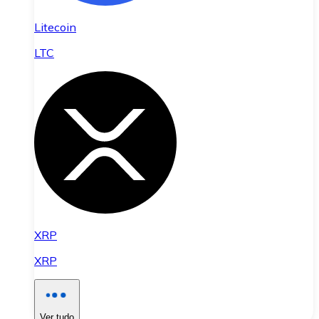
Litecoin
LTC
XRP
XRP
Ver tudo