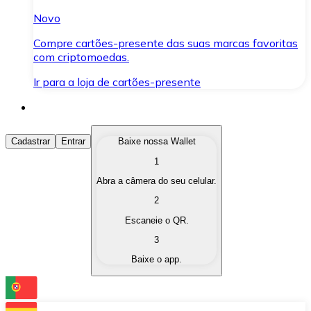
Novo
Compre cartões-presente das suas marcas favoritas
com criptomoedas.
Ir para a loja de cartões-presente
Comprar Criptomoedas
Cadastrar
Entrar
Baixe nossa Wallet
1
Compre as criptomoedas de seu interesse de forma ráp
Abra a câmera do seu celular.
Vender Criptomoedas
2
Converta suas criptomoedas em moeda fiduciária quand
Escaneie o QR.
3
Trocar (Swap)
Baixe o app.
Troque uma criptomoeda por outra instantaneamente,
Carteira Bitnovo