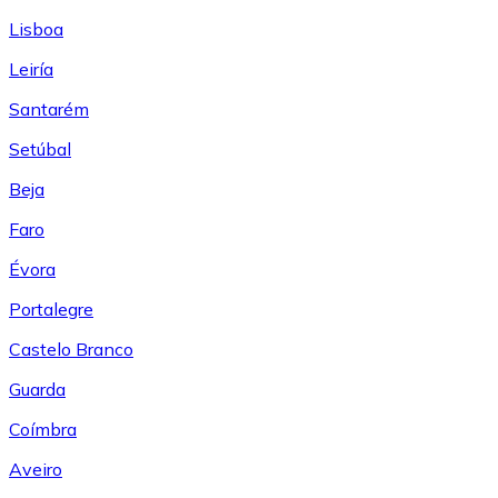
Lisboa
Leiría
Santarém
Setúbal
Beja
Faro
Évora
Portalegre
Castelo Branco
Guarda
Coímbra
Aveiro