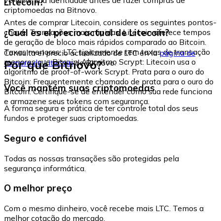
Litecoin?
criptomoedas na Bitnovo.
Antes de comprar Litecoin, considere os seguintes pontos-
¿Cuál es el precio actual de Litecoin?
chave: Transações mais rápidas: Litecoin oferece tempos
de geração de bloco mais rápidos comparado ao Bitcoin.
Taxas menores: LTC tipicamente tem taxas de transação
Consulta el precio actualizado de LTC en la
página de
menores que Bitcoin. Algoritmo Scrypt: Litecoin usa o
Por que Bitnovo?
compra de Litecoin
de Bitnovo.
algoritmo de proof-of-work Scrypt. Prata para o ouro do
Bitcoin: Frequentemente chamado de prata para o ouro do
Você mantém suas criptomoedas
Bitcoin. Certifique-se de entender como sua rede funciona
e armazene seus tokens com segurança.
A forma segura e prática de ter controle total dos seus
fundos e proteger suas criptomoedas.
Seguro e confiável
Todas as nossas transações são protegidas pela
segurança informática.
O melhor preço
Com o mesmo dinheiro, você recebe mais LTC. Temos a
melhor cotação do mercado.