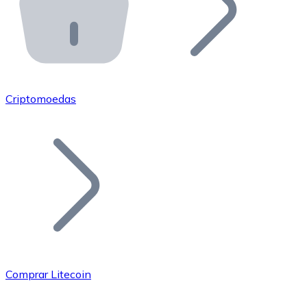
API Bitnovo
Integre nossa API no seu ecossistema.
Tornar-se Revendedor
Junte-se à nossa rede de revendedores e comercialize 
Criptomoedas
Adicionar um Token
Adicione o token do seu projeto ao nosso serviço de c
Comprar Litecoin