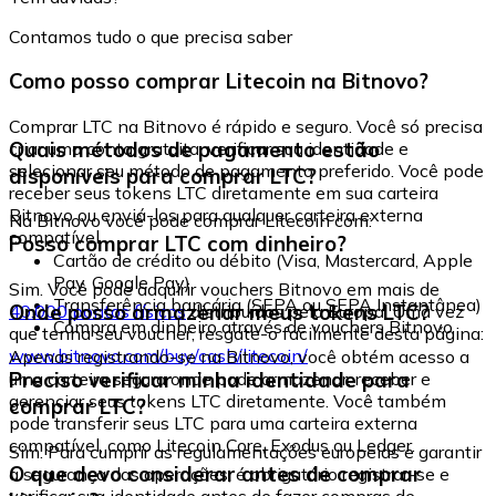
Contamos tudo o que precisa saber
Como posso comprar Litecoin na Bitnovo?
Comprar LTC na Bitnovo é rápido e seguro. Você só precisa
Quais métodos de pagamento estão
criar uma conta gratuita, verificar sua identidade e
selecionar seu método de pagamento preferido. Você pode
disponíveis para comprar LTC?
receber seus tokens LTC diretamente em sua carteira
Bitnovo ou enviá-los para qualquer carteira externa
Na Bitnovo você pode comprar Litecoin com:
compatível.
Posso comprar LTC com dinheiro?
Cartão de crédito ou débito (Visa, Mastercard, Apple
Pay, Google Pay)
Sim. Você pode adquirir vouchers Bitnovo em mais de
Transferência bancária (SEPA ou SEPA Instantânea)
Onde posso armazenar meus tokens LTC?
40.000 pontos físicos
distribuídos pela Europa. Uma vez
Compra em dinheiro através de vouchers Bitnovo
que tenha seu voucher, resgate-o facilmente desta página:
www.bitnovo.com/buy/cash/litecoin/
Apenas registrando-se na Bitnovo, você obtém acesso a
Preciso verificar minha identidade para
uma carteira segura onde pode armazenar, receber e
gerenciar seus tokens LTC diretamente. Você também
comprar LTC?
pode transferir seus LTC para uma carteira externa
compatível, como Litecoin Core, Exodus ou Ledger.
Sim. Para cumprir as regulamentações europeias e garantir
O que devo considerar antes de comprar
a segurança das operações, é obrigatório registrar-se e
verificar sua identidade antes de fazer compras de