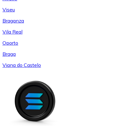
Viseu
Braganza
Vila Real
Oporto
Braga
Viana do Castelo