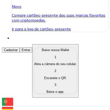
Novo
Compre cartões-presente das suas marcas favoritas
com criptomoedas.
Ir para a loja de cartões-presente
Comprar Criptomoedas
Cadastrar
Entrar
Baixe nossa Wallet
1
Compre as criptomoedas de seu interesse de forma ráp
Abra a câmera do seu celular.
Vender Criptomoedas
2
Converta suas criptomoedas em moeda fiduciária quand
Escaneie o QR.
3
Trocar (Swap)
Baixe o app.
Troque uma criptomoeda por outra instantaneamente,
Carteira Bitnovo