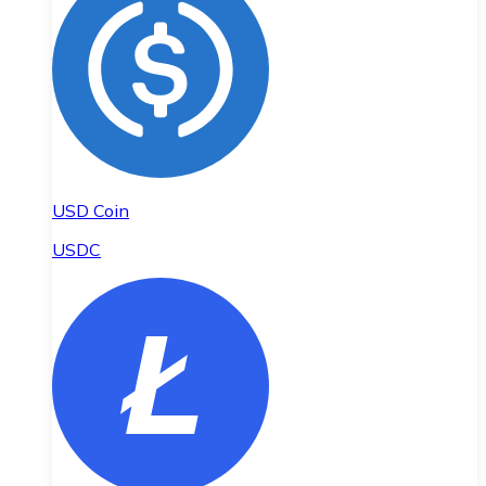
USD Coin
USDC