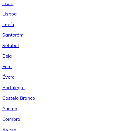
Trani
Lisboa
Leiría
Santarém
Setúbal
Beja
Faro
Évora
Portalegre
Castelo Branco
Guarda
Coímbra
Aveiro