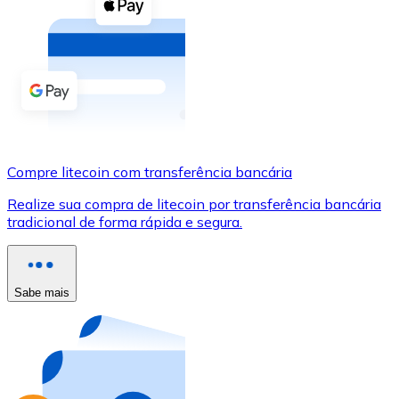
Compre criptomoedas com dinheiro e outros métodos d
Comprar com dinheiro
Transferência SEPA
Adicione fundos à sua conta Bitnovo ou faça compras d
Comprar com transferência bancária
Compre litecoin com transferência bancária
Cartão de crédito / débito
Realize sua compra de litecoin por transferência bancária
Use cartões Visa e Mastercard para comprar criptomoed
tradicional de forma rápida e segura.
Comprar com cartão
Loja - Cartões-presente
Sabe mais
Novo
Compre cartões-presente das suas marcas favoritas c
Ir para a loja de cartões-presente