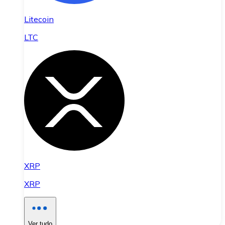
Litecoin
LTC
XRP
XRP
Ver tudo