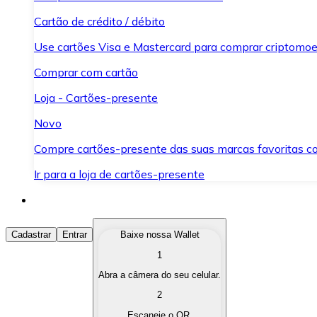
Cartão de crédito / débito
Use cartões Visa e Mastercard para comprar criptomoed
Comprar com cartão
Loja - Cartões-presente
Novo
Compre cartões-presente das suas marcas favoritas c
Ir para a loja de cartões-presente
Comprar Criptomoedas
Cadastrar
Entrar
Baixe nossa Wallet
1
Compre as criptomoedas de seu interesse de forma ráp
Abra a câmera do seu celular.
Vender Criptomoedas
2
Converta suas criptomoedas em moeda fiduciária quand
Escaneie o QR.