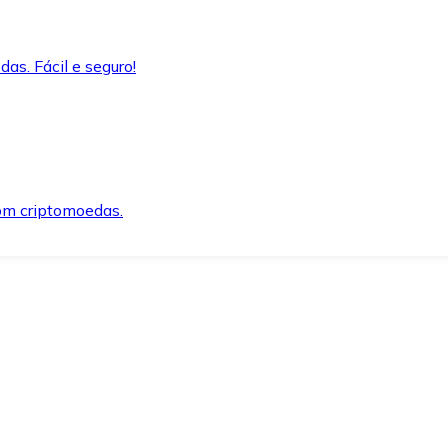
as. Fácil e seguro!
om criptomoedas.
ida e segura.
o precisar.