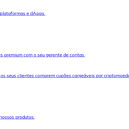
 plataformas e dApps.
s premium com o seu gerente de contas.
 os seus clientes comprem cupões canjeáveis por criptomoed
nossos produtos.