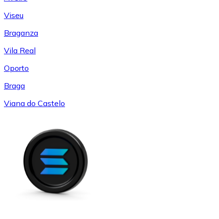
Viseu
Braganza
Vila Real
Oporto
Braga
Viana do Castelo