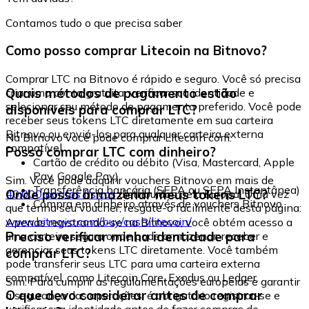
Contamos tudo o que precisa saber
Como posso comprar Litecoin na Bitnovo?
Comprar LTC na Bitnovo é rápido e seguro. Você só precisa
Quais métodos de pagamento estão
criar uma conta gratuita, verificar sua identidade e
selecionar seu método de pagamento preferido. Você pode
disponíveis para comprar LTC?
receber seus tokens LTC diretamente em sua carteira
Bitnovo ou enviá-los para qualquer carteira externa
Na Bitnovo você pode comprar Litecoin com:
compatível.
Posso comprar LTC com dinheiro?
Cartão de crédito ou débito (Visa, Mastercard, Apple
Pay, Google Pay)
Sim. Você pode adquirir vouchers Bitnovo em mais de
Transferência bancária (SEPA ou SEPA Instantânea)
Onde posso armazenar meus tokens LTC?
40.000 pontos físicos
distribuídos pela Europa. Uma vez
Compra em dinheiro através de vouchers Bitnovo
que tenha seu voucher, resgate-o facilmente desta página:
www.bitnovo.com/buy/cash/litecoin/
Apenas registrando-se na Bitnovo, você obtém acesso a
Preciso verificar minha identidade para
uma carteira segura onde pode armazenar, receber e
gerenciar seus tokens LTC diretamente. Você também
comprar LTC?
pode transferir seus LTC para uma carteira externa
compatível, como Litecoin Core, Exodus ou Ledger.
Sim. Para cumprir as regulamentações europeias e garantir
O que devo considerar antes de comprar
a segurança das operações, é obrigatório registrar-se e
verificar sua identidade antes de fazer compras de