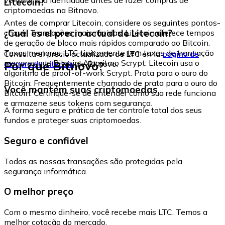
Litecoin?
criptomoedas na Bitnovo.
Antes de comprar Litecoin, considere os seguintes pontos-
¿Cuál es el precio actual de Litecoin?
chave: Transações mais rápidas: Litecoin oferece tempos
de geração de bloco mais rápidos comparado ao Bitcoin.
Taxas menores: LTC tipicamente tem taxas de transação
Consulta el precio actualizado de LTC en la
página de
menores que Bitcoin. Algoritmo Scrypt: Litecoin usa o
Por que Bitnovo?
compra de Litecoin
de Bitnovo.
algoritmo de proof-of-work Scrypt. Prata para o ouro do
Bitcoin: Frequentemente chamado de prata para o ouro do
Você mantém suas criptomoedas
Bitcoin. Certifique-se de entender como sua rede funciona
e armazene seus tokens com segurança.
A forma segura e prática de ter controle total dos seus
fundos e proteger suas criptomoedas.
Seguro e confiável
Todas as nossas transações são protegidas pela
segurança informática.
O melhor preço
Com o mesmo dinheiro, você recebe mais LTC. Temos a
melhor cotação do mercado.