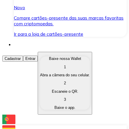
Novo
Compre cartões-presente das suas marcas favoritas
com criptomoedas.
Ir para a loja de cartões-presente
Comprar Criptomoedas
Cadastrar
Entrar
Baixe nossa Wallet
1
Compre as criptomoedas de seu interesse de forma ráp
Abra a câmera do seu celular.
Vender Criptomoedas
2
Converta suas criptomoedas em moeda fiduciária quand
Escaneie o QR.
3
Trocar (Swap)
Baixe o app.
Troque uma criptomoeda por outra instantaneamente,
Carteira Bitnovo