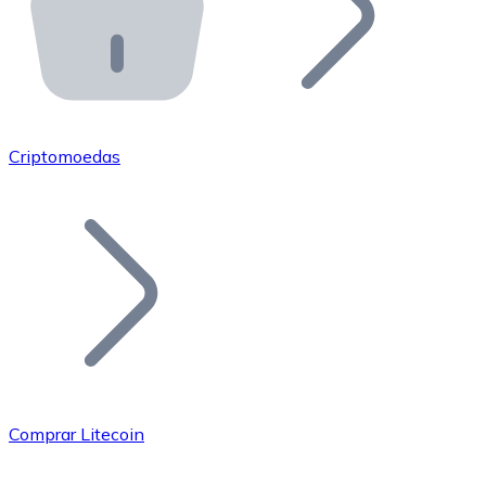
API Bitnovo
Integre nossa API no seu ecossistema.
Tornar-se Revendedor
Junte-se à nossa rede de revendedores e comercialize 
Criptomoedas
Adicionar um Token
Adicione o token do seu projeto ao nosso serviço de c
Comprar Litecoin