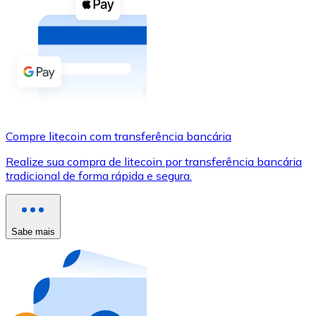
Compre criptomoedas com dinheiro e outros métodos d
Comprar com dinheiro
Transferência SEPA
Adicione fundos à sua conta Bitnovo ou faça compras d
Comprar com transferência bancária
Compre litecoin com transferência bancária
Cartão de crédito / débito
Realize sua compra de litecoin por transferência bancária
Use cartões Visa e Mastercard para comprar criptomoed
tradicional de forma rápida e segura.
Comprar com cartão
Loja - Cartões-presente
Sabe mais
Novo
Compre cartões-presente das suas marcas favoritas c
Ir para a loja de cartões-presente