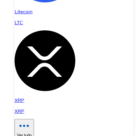
Litecoin
LTC
XRP
XRP
Ver tudo