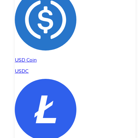
USD Coin
USDC