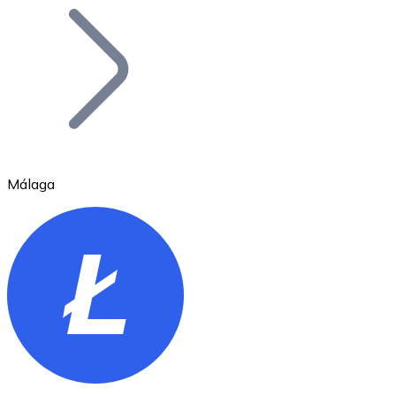
Bitcoin
BTC
Málaga
Ethereum
ETH