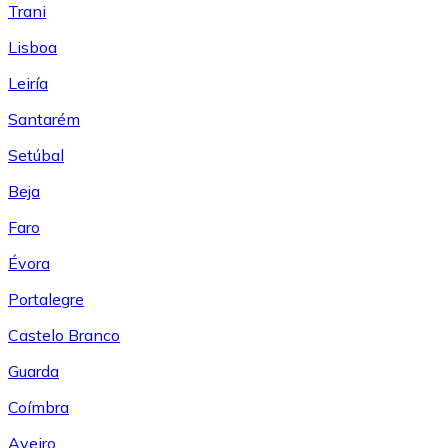
Trani
Lisboa
Leiría
Santarém
Setúbal
Beja
Faro
Évora
Portalegre
Castelo Branco
Guarda
Coímbra
Aveiro