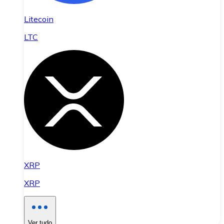
Litecoin
LTC
XRP
XRP
Ver tudo