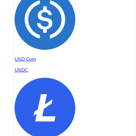
USD Coin
USDC