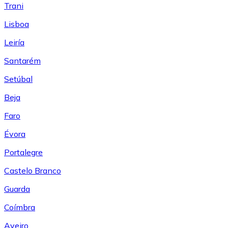
Trani
Lisboa
Leiría
Santarém
Setúbal
Beja
Faro
Évora
Portalegre
Castelo Branco
Guarda
Coímbra
Aveiro