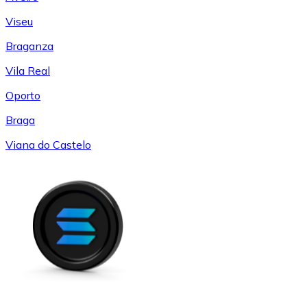
Viseu
Braganza
Vila Real
Oporto
Braga
Viana do Castelo