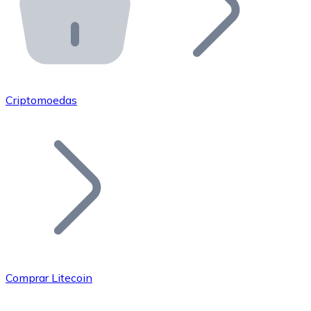
API Bitnovo
Integre nossa API no seu ecossistema.
Tornar-se Revendedor
Junte-se à nossa rede de revendedores e comercialize 
Criptomoedas
Adicionar um Token
Adicione o token do seu projeto ao nosso serviço de c
Comprar Litecoin