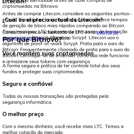
Litecoin?
criptomoedas na Bitnovo.
Antes de comprar Litecoin, considere os seguintes pontos-
¿Cuál es el precio actual de Litecoin?
chave: Transações mais rápidas: Litecoin oferece tempos
de geração de bloco mais rápidos comparado ao Bitcoin.
Taxas menores: LTC tipicamente tem taxas de transação
Consulta el precio actualizado de LTC en la
página de
menores que Bitcoin. Algoritmo Scrypt: Litecoin usa o
Por que Bitnovo?
compra de Litecoin
de Bitnovo.
algoritmo de proof-of-work Scrypt. Prata para o ouro do
Bitcoin: Frequentemente chamado de prata para o ouro do
Você mantém suas criptomoedas
Bitcoin. Certifique-se de entender como sua rede funciona
e armazene seus tokens com segurança.
A forma segura e prática de ter controle total dos seus
fundos e proteger suas criptomoedas.
Seguro e confiável
Todas as nossas transações são protegidas pela
segurança informática.
O melhor preço
Com o mesmo dinheiro, você recebe mais LTC. Temos a
melhor cotação do mercado.