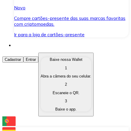
Novo
Compre cartões-presente das suas marcas favoritas
com criptomoedas.
Ir para a loja de cartões-presente
Comprar Criptomoedas
Cadastrar
Entrar
Baixe nossa Wallet
1
Compre as criptomoedas de seu interesse de forma ráp
Abra a câmera do seu celular.
Vender Criptomoedas
2
Converta suas criptomoedas em moeda fiduciária quand
Escaneie o QR.
3
Trocar (Swap)
Baixe o app.
Troque uma criptomoeda por outra instantaneamente,
Carteira Bitnovo