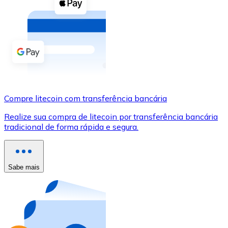
Compre criptomoedas com dinheiro e outros métodos d
Comprar com dinheiro
Transferência SEPA
Adicione fundos à sua conta Bitnovo ou faça compras d
Comprar com transferência bancária
Compre litecoin com transferência bancária
Cartão de crédito / débito
Realize sua compra de litecoin por transferência bancária
Use cartões Visa e Mastercard para comprar criptomoed
tradicional de forma rápida e segura.
Comprar com cartão
Loja - Cartões-presente
Sabe mais
Novo
Compre cartões-presente das suas marcas favoritas c
Ir para a loja de cartões-presente