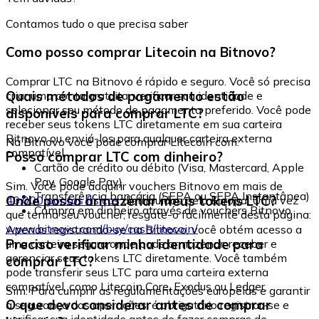
Contamos tudo o que precisa saber
Como posso comprar Litecoin na Bitnovo?
Comprar LTC na Bitnovo é rápido e seguro. Você só precisa
Quais métodos de pagamento estão
criar uma conta gratuita, verificar sua identidade e
selecionar seu método de pagamento preferido. Você pode
disponíveis para comprar LTC?
receber seus tokens LTC diretamente em sua carteira
Bitnovo ou enviá-los para qualquer carteira externa
Na Bitnovo você pode comprar Litecoin com:
compatível.
Posso comprar LTC com dinheiro?
Cartão de crédito ou débito (Visa, Mastercard, Apple
Pay, Google Pay)
Sim. Você pode adquirir vouchers Bitnovo em mais de
Transferência bancária (SEPA ou SEPA Instantânea)
Onde posso armazenar meus tokens LTC?
40.000 pontos físicos
distribuídos pela Europa. Uma vez
Compra em dinheiro através de vouchers Bitnovo
que tenha seu voucher, resgate-o facilmente desta página:
www.bitnovo.com/buy/cash/litecoin/
Apenas registrando-se na Bitnovo, você obtém acesso a
Preciso verificar minha identidade para
uma carteira segura onde pode armazenar, receber e
gerenciar seus tokens LTC diretamente. Você também
comprar LTC?
pode transferir seus LTC para uma carteira externa
compatível, como Litecoin Core, Exodus ou Ledger.
Sim. Para cumprir as regulamentações europeias e garantir
O que devo considerar antes de comprar
a segurança das operações, é obrigatório registrar-se e
verificar sua identidade antes de fazer compras de