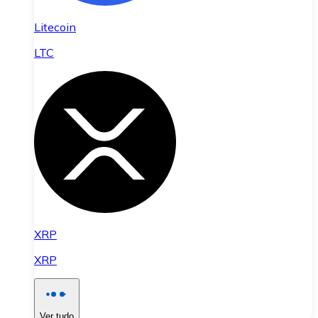
Litecoin
LTC
XRP
XRP
Ver tudo