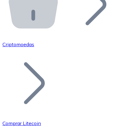
API Bitnovo
Integre nossa API no seu ecossistema.
Tornar-se Revendedor
Junte-se à nossa rede de revendedores e comercialize 
Criptomoedas
Adicionar um Token
Adicione o token do seu projeto ao nosso serviço de c
Comprar Litecoin