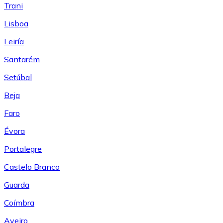
Trani
Lisboa
Leiría
Santarém
Setúbal
Beja
Faro
Évora
Portalegre
Castelo Branco
Guarda
Coímbra
Aveiro