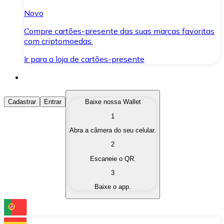
Novo
Compre cartões-presente das suas marcas favoritas
com criptomoedas.
Ir para a loja de cartões-presente
Comprar Criptomoedas
Cadastrar
Entrar
Baixe nossa Wallet
1
Compre as criptomoedas de seu interesse de forma ráp
Abra a câmera do seu celular.
Vender Criptomoedas
2
Converta suas criptomoedas em moeda fiduciária quand
Escaneie o QR.
3
Trocar (Swap)
Baixe o app.
Troque uma criptomoeda por outra instantaneamente,
Carteira Bitnovo