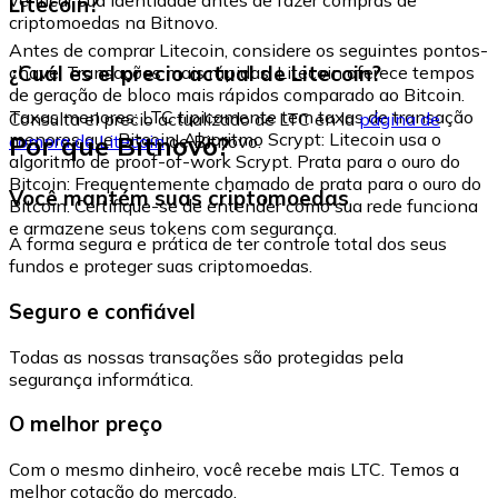
Litecoin?
criptomoedas na Bitnovo.
Antes de comprar Litecoin, considere os seguintes pontos-
¿Cuál es el precio actual de Litecoin?
chave: Transações mais rápidas: Litecoin oferece tempos
de geração de bloco mais rápidos comparado ao Bitcoin.
Taxas menores: LTC tipicamente tem taxas de transação
Consulta el precio actualizado de LTC en la
página de
menores que Bitcoin. Algoritmo Scrypt: Litecoin usa o
Por que Bitnovo?
compra de Litecoin
de Bitnovo.
algoritmo de proof-of-work Scrypt. Prata para o ouro do
Bitcoin: Frequentemente chamado de prata para o ouro do
Você mantém suas criptomoedas
Bitcoin. Certifique-se de entender como sua rede funciona
e armazene seus tokens com segurança.
A forma segura e prática de ter controle total dos seus
fundos e proteger suas criptomoedas.
Seguro e confiável
Todas as nossas transações são protegidas pela
segurança informática.
O melhor preço
Com o mesmo dinheiro, você recebe mais LTC. Temos a
melhor cotação do mercado.