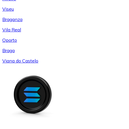
Viseu
Braganza
Vila Real
Oporto
Braga
Viana do Castelo