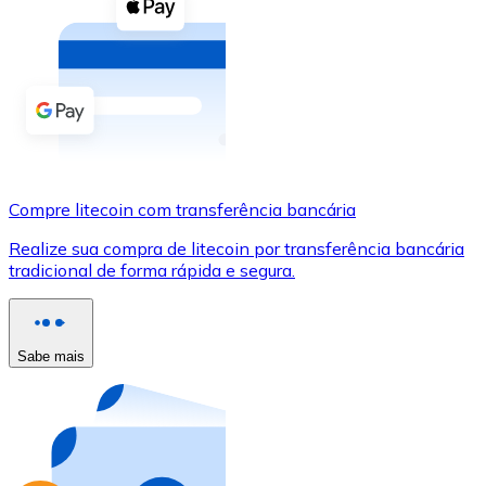
Compre criptomoedas com dinheiro e outros métodos d
Comprar com dinheiro
Transferência SEPA
Adicione fundos à sua conta Bitnovo ou faça compras d
Comprar com transferência bancária
Compre litecoin com transferência bancária
Cartão de crédito / débito
Realize sua compra de litecoin por transferência bancária
Use cartões Visa e Mastercard para comprar criptomoed
tradicional de forma rápida e segura.
Comprar com cartão
Loja - Cartões-presente
Sabe mais
Novo
Compre cartões-presente das suas marcas favoritas c
Ir para a loja de cartões-presente