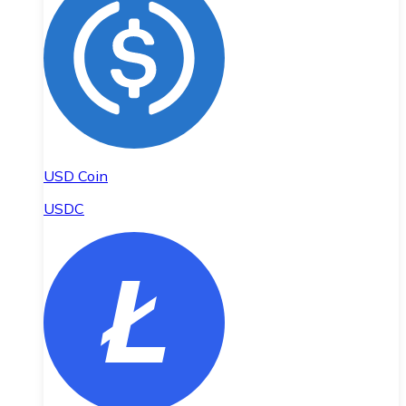
USD Coin
USDC