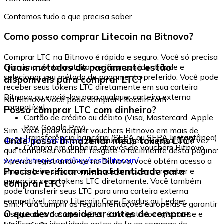
Contamos tudo o que precisa saber
Como posso comprar Litecoin na Bitnovo?
Comprar LTC na Bitnovo é rápido e seguro. Você só precisa
Quais métodos de pagamento estão
criar uma conta gratuita, verificar sua identidade e
selecionar seu método de pagamento preferido. Você pode
disponíveis para comprar LTC?
receber seus tokens LTC diretamente em sua carteira
Bitnovo ou enviá-los para qualquer carteira externa
Na Bitnovo você pode comprar Litecoin com:
compatível.
Posso comprar LTC com dinheiro?
Cartão de crédito ou débito (Visa, Mastercard, Apple
Pay, Google Pay)
Sim. Você pode adquirir vouchers Bitnovo em mais de
Transferência bancária (SEPA ou SEPA Instantânea)
Onde posso armazenar meus tokens LTC?
40.000 pontos físicos
distribuídos pela Europa. Uma vez
Compra em dinheiro através de vouchers Bitnovo
que tenha seu voucher, resgate-o facilmente desta página:
www.bitnovo.com/buy/cash/litecoin/
Apenas registrando-se na Bitnovo, você obtém acesso a
Preciso verificar minha identidade para
uma carteira segura onde pode armazenar, receber e
gerenciar seus tokens LTC diretamente. Você também
comprar LTC?
pode transferir seus LTC para uma carteira externa
compatível, como Litecoin Core, Exodus ou Ledger.
Sim. Para cumprir as regulamentações europeias e garantir
O que devo considerar antes de comprar
a segurança das operações, é obrigatório registrar-se e
verificar sua identidade antes de fazer compras de