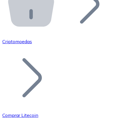
API Bitnovo
Integre nossa API no seu ecossistema.
Tornar-se Revendedor
Junte-se à nossa rede de revendedores e comercialize 
Criptomoedas
Adicionar um Token
Adicione o token do seu projeto ao nosso serviço de c
Comprar Litecoin