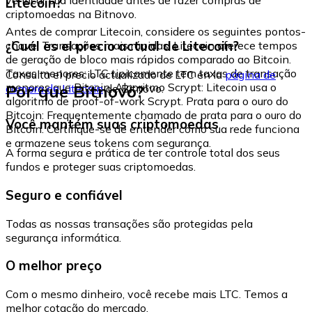
Litecoin?
criptomoedas na Bitnovo.
Antes de comprar Litecoin, considere os seguintes pontos-
¿Cuál es el precio actual de Litecoin?
chave: Transações mais rápidas: Litecoin oferece tempos
de geração de bloco mais rápidos comparado ao Bitcoin.
Taxas menores: LTC tipicamente tem taxas de transação
Consulta el precio actualizado de LTC en la
página de
menores que Bitcoin. Algoritmo Scrypt: Litecoin usa o
Por que Bitnovo?
compra de Litecoin
de Bitnovo.
algoritmo de proof-of-work Scrypt. Prata para o ouro do
Bitcoin: Frequentemente chamado de prata para o ouro do
Você mantém suas criptomoedas
Bitcoin. Certifique-se de entender como sua rede funciona
e armazene seus tokens com segurança.
A forma segura e prática de ter controle total dos seus
fundos e proteger suas criptomoedas.
Seguro e confiável
Todas as nossas transações são protegidas pela
segurança informática.
O melhor preço
Com o mesmo dinheiro, você recebe mais LTC. Temos a
melhor cotação do mercado.