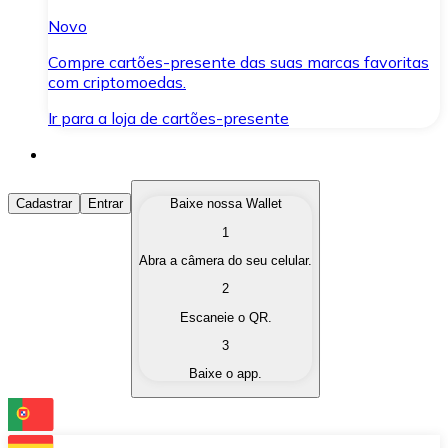
Novo
Compre cartões-presente das suas marcas favoritas
com criptomoedas.
Ir para a loja de cartões-presente
Comprar Criptomoedas
Cadastrar
Entrar
Baixe nossa Wallet
1
Compre as criptomoedas de seu interesse de forma ráp
Abra a câmera do seu celular.
Vender Criptomoedas
2
Converta suas criptomoedas em moeda fiduciária quand
Escaneie o QR.
3
Trocar (Swap)
Baixe o app.
Troque uma criptomoeda por outra instantaneamente,
Carteira Bitnovo