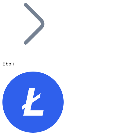
Bitcoin
BTC
Eboli
Ethereum
ETH