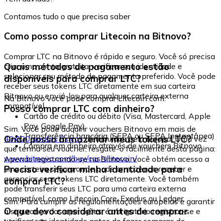
Contamos tudo o que precisa saber
Como posso comprar Litecoin na Bitnovo?
Comprar LTC na Bitnovo é rápido e seguro. Você só precisa
Quais métodos de pagamento estão
criar uma conta gratuita, verificar sua identidade e
selecionar seu método de pagamento preferido. Você pode
disponíveis para comprar LTC?
receber seus tokens LTC diretamente em sua carteira
Bitnovo ou enviá-los para qualquer carteira externa
Na Bitnovo você pode comprar Litecoin com:
compatível.
Posso comprar LTC com dinheiro?
Cartão de crédito ou débito (Visa, Mastercard, Apple
Pay, Google Pay)
Sim. Você pode adquirir vouchers Bitnovo em mais de
Transferência bancária (SEPA ou SEPA Instantânea)
Onde posso armazenar meus tokens LTC?
40.000 pontos físicos
distribuídos pela Europa. Uma vez
Compra em dinheiro através de vouchers Bitnovo
que tenha seu voucher, resgate-o facilmente desta página:
www.bitnovo.com/buy/cash/litecoin/
Apenas registrando-se na Bitnovo, você obtém acesso a
Preciso verificar minha identidade para
uma carteira segura onde pode armazenar, receber e
gerenciar seus tokens LTC diretamente. Você também
comprar LTC?
pode transferir seus LTC para uma carteira externa
compatível, como Litecoin Core, Exodus ou Ledger.
Sim. Para cumprir as regulamentações europeias e garantir
O que devo considerar antes de comprar
a segurança das operações, é obrigatório registrar-se e
verificar sua identidade antes de fazer compras de