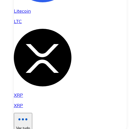
Litecoin
LTC
XRP
XRP
Ver tudo