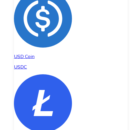
USD Coin
USDC