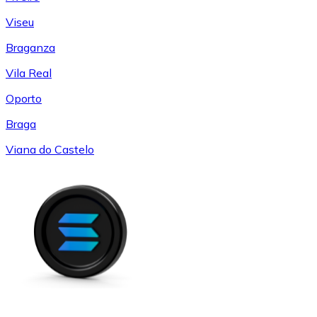
Viseu
Braganza
Vila Real
Oporto
Braga
Viana do Castelo