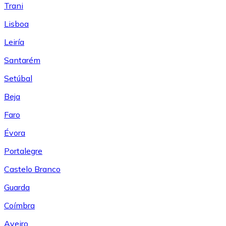
Trani
Lisboa
Leiría
Santarém
Setúbal
Beja
Faro
Évora
Portalegre
Castelo Branco
Guarda
Coímbra
Aveiro