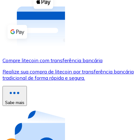
Compre criptomoedas com dinheiro e outros métodos d
Comprar com dinheiro
Transferência SEPA
Adicione fundos à sua conta Bitnovo ou faça compras d
Comprar com transferência bancária
Compre litecoin com transferência bancária
Cartão de crédito / débito
Realize sua compra de litecoin por transferência bancária
Use cartões Visa e Mastercard para comprar criptomoed
tradicional de forma rápida e segura.
Comprar com cartão
Loja - Cartões-presente
Sabe mais
Novo
Compre cartões-presente das suas marcas favoritas c
Ir para a loja de cartões-presente