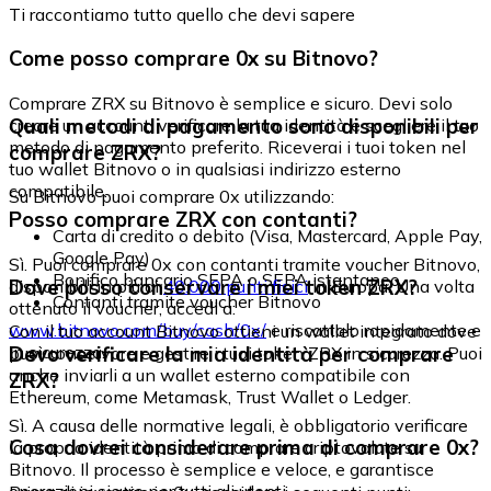
Ti raccontiamo tutto quello che devi sapere
Come posso comprare 0x su Bitnovo?
Comprare ZRX su Bitnovo è semplice e sicuro. Devi solo
Quali metodi di pagamento sono disponibili per
creare un account, verificare la tua identità e scegliere il tuo
metodo di pagamento preferito. Riceverai i tuoi token nel
comprare ZRX?
tuo wallet Bitnovo o in qualsiasi indirizzo esterno
compatibile.
Su Bitnovo puoi comprare 0x utilizzando:
Posso comprare ZRX con contanti?
Carta di credito o debito (Visa, Mastercard, Apple Pay,
Google Pay)
Sì. Puoi comprare 0x con contanti tramite voucher Bitnovo,
Bonifico bancario SEPA o SEPA istantaneo
Dove posso conservare i miei token ZRX?
disponibili in più di
40.000 punti fisici
in Europa. Una volta
Contanti tramite voucher Bitnovo
ottenuto il voucher, accedi a:
www.bitnovo.com/buy/cash/0x/
e riscattalo rapidamente e
Con il tuo account Bitnovo ottieni un wallet integrato dove
in sicurezza.
Devo verificare la mia identità per comprare
puoi conservare e gestire i tuoi token ZRX in sicurezza. Puoi
anche inviarli a un wallet esterno compatibile con
ZRX?
Ethereum, come Metamask, Trust Wallet o Ledger.
Sì. A causa delle normative legali, è obbligatorio verificare
Cosa dovrei considerare prima di comprare 0x?
la propria identità prima di comprare criptovalute su
Bitnovo. Il processo è semplice e veloce, e garantisce
operazioni sicure per tutti gli utenti.