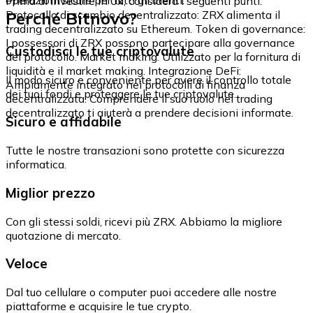
Prima di investire in 0x, considera i seguenti punti:
Perché Bitnovo?
Protocollo di scambio decentralizzato: ZRX alimenta il
trading decentralizzato su Ethereum. Token di governance:
I possessori di ZRX possono partecipare alla governance
Custodisci le tue criptovalute
del protocollo. Market making: Utilizzato per la fornitura di
liquidità e il market making. Integrazione DeFi:
Il modo sicuro e conveniente per avere il controllo totale
Ampiamente integrato nei protocolli di finanza
dei tuoi fondi e proteggere le tue criptovalute.
decentralizzata. Comprendere il suo ruolo nel trading
decentralizzato ti aiuterà a prendere decisioni informate.
Sicuro e affidabile
Tutte le nostre transazioni sono protette con sicurezza
informatica.
Miglior prezzo
Con gli stessi soldi, ricevi più ZRX. Abbiamo la migliore
quotazione di mercato.
Veloce
Dal tuo cellulare o computer puoi accedere alle nostre
piattaforme e acquisire le tue crypto.