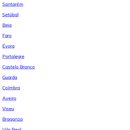
Santarém
Setúbal
Beja
Faro
Évora
Portalegre
Castelo Branco
Guarda
Coímbra
Aveiro
Viseu
Braganza
Vila Real