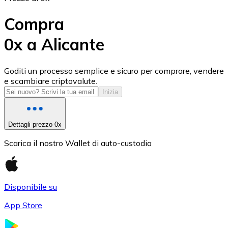
Compra
0x a Alicante
USD Coin
Goditi un processo semplice e sicuro per comprare, vendere
e scambiare criptovalute.
USDC
Inizia
Dettagli prezzo 0x
Scarica il nostro Wallet di auto-custodia
Disponibile su
App Store
Litecoin