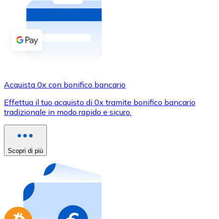
Acquista criptovalute in contanti e altri mezzi di pagam
Acquista con contanti
Bonifico SEPA
Aggiungi fondi al tuo conto Bitnovo o fai acquisti dirett
Acquista con bonifico bancario
Acquista 0x con bonifico bancario
Carta di credito / debito
Effettua il tuo acquisto di 0x tramite bonifico bancario
Usa le carte Visa e Mastercard per acquistare criptovalut
tradizionale in modo rapido e sicuro.
Acquista con carta
Negozio - Carte regalo
Scopri di più
Nuovo
Acquista gift card dei tuoi marchi preferiti con criptoval
Vai al negozio di carte regalo