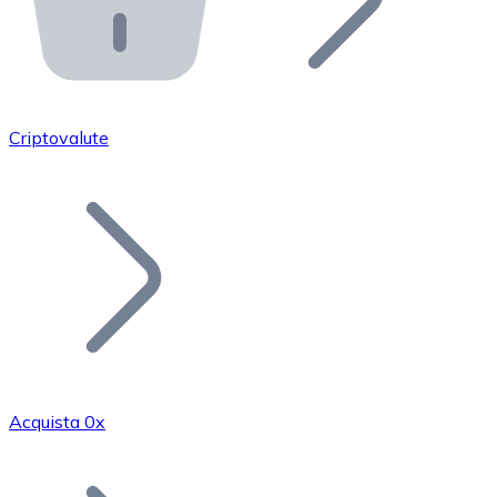
API Bitnovo
Integra la nostra API nel tuo ecosistema.
Diventa Rivenditore
Unisciti alla nostra rete di rivenditori e commercializza i
Criptovalute
Inserisci un Token
Aggiungi il token del tuo progetto al nostro servizio di
Acquista 0x
Bitcoin