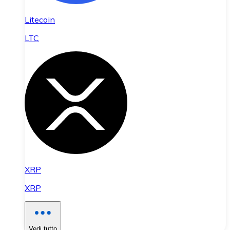
Litecoin
LTC
XRP
XRP
Vedi tutto