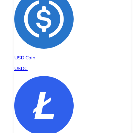
USD Coin
USDC