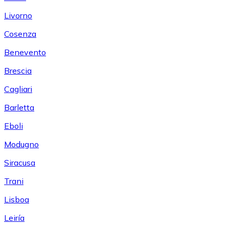
Livorno
Cosenza
Benevento
Brescia
Cagliari
Barletta
Eboli
Modugno
Siracusa
Trani
Lisboa
Leiría