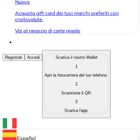
Nuovo
Acquista gift card dei tuoi marchi preferiti con
criptovalute.
Vai al negozio di carte regalo
Acquista Criptovalute
Registrati
Accedi
Scarica il nostro Wallet
1
Acquista le criptovalute che ti interessano in modo rapi
Apri la fotocamera del tuo telefono.
Vendi Criptovalute
2
Converti le tue criptovalute in valuta fiat quando ne ha
Scansiona il QR.
3
Scambia (Swap)
Scarica l'app.
Scambia una criptovaluta con un'altra istantaneamente
Wallet Bitnovo
Conserva le tue cripto in un Wallet self-custodial.
Español