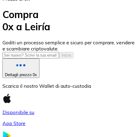
Compra
0x a Leiría
USD Coin
Goditi un processo semplice e sicuro per comprare, vendere
e scambiare criptovalute.
USDC
Inizia
Dettagli prezzo 0x
Scarica il nostro Wallet di auto-custodia
Disponibile su
App Store
Litecoin