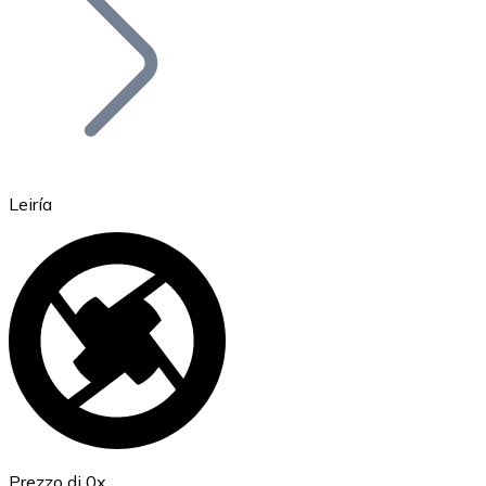
BTC
Leiría
Ethereum
ETH
Prezzo di 0x