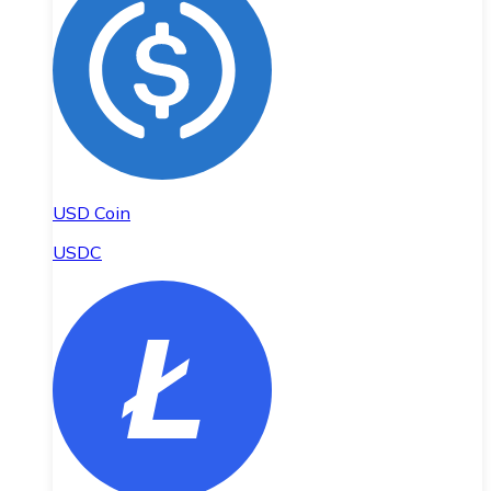
USD Coin
USDC