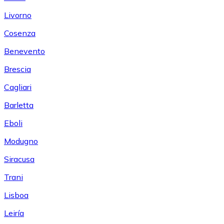
Livorno
Cosenza
Benevento
Brescia
Cagliari
Barletta
Eboli
Modugno
Siracusa
Trani
Lisboa
Leiría