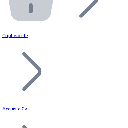
API Bitnovo
Integra la nostra API nel tuo ecosistema.
Diventa Rivenditore
Unisciti alla nostra rete di rivenditori e commercializza i
Criptovalute
Inserisci un Token
Aggiungi il token del tuo progetto al nostro servizio di
Acquista 0x
Bitcoin