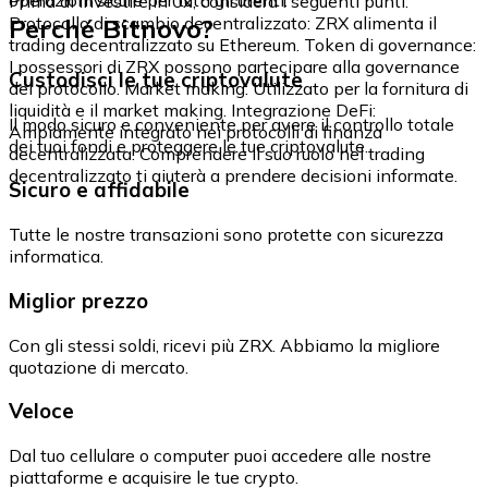
Prima di investire in 0x, considera i seguenti punti:
Perché Bitnovo?
Protocollo di scambio decentralizzato: ZRX alimenta il
trading decentralizzato su Ethereum. Token di governance:
I possessori di ZRX possono partecipare alla governance
Custodisci le tue criptovalute
del protocollo. Market making: Utilizzato per la fornitura di
liquidità e il market making. Integrazione DeFi:
Il modo sicuro e conveniente per avere il controllo totale
Ampiamente integrato nei protocolli di finanza
dei tuoi fondi e proteggere le tue criptovalute.
decentralizzata. Comprendere il suo ruolo nel trading
decentralizzato ti aiuterà a prendere decisioni informate.
Sicuro e affidabile
Tutte le nostre transazioni sono protette con sicurezza
informatica.
Miglior prezzo
Con gli stessi soldi, ricevi più ZRX. Abbiamo la migliore
quotazione di mercato.
Veloce
Dal tuo cellulare o computer puoi accedere alle nostre
piattaforme e acquisire le tue crypto.