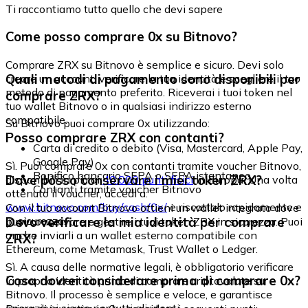
Ti raccontiamo tutto quello che devi sapere
Come posso comprare 0x su Bitnovo?
Comprare ZRX su Bitnovo è semplice e sicuro. Devi solo
Quali metodi di pagamento sono disponibili per
creare un account, verificare la tua identità e scegliere il tuo
metodo di pagamento preferito. Riceverai i tuoi token nel
comprare ZRX?
tuo wallet Bitnovo o in qualsiasi indirizzo esterno
compatibile.
Su Bitnovo puoi comprare 0x utilizzando:
Posso comprare ZRX con contanti?
Carta di credito o debito (Visa, Mastercard, Apple Pay,
Google Pay)
Sì. Puoi comprare 0x con contanti tramite voucher Bitnovo,
Bonifico bancario SEPA o SEPA istantaneo
Dove posso conservare i miei token ZRX?
disponibili in più di
40.000 punti fisici
in Europa. Una volta
Contanti tramite voucher Bitnovo
ottenuto il voucher, accedi a:
www.bitnovo.com/buy/cash/0x/
e riscattalo rapidamente e
Con il tuo account Bitnovo ottieni un wallet integrato dove
in sicurezza.
Devo verificare la mia identità per comprare
puoi conservare e gestire i tuoi token ZRX in sicurezza. Puoi
anche inviarli a un wallet esterno compatibile con
ZRX?
Ethereum, come Metamask, Trust Wallet o Ledger.
Sì. A causa delle normative legali, è obbligatorio verificare
Cosa dovrei considerare prima di comprare 0x?
la propria identità prima di comprare criptovalute su
Bitnovo. Il processo è semplice e veloce, e garantisce
operazioni sicure per tutti gli utenti.