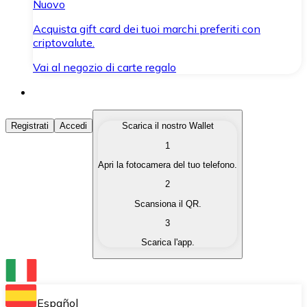
Nuovo
Acquista gift card dei tuoi marchi preferiti con
criptovalute.
Vai al negozio di carte regalo
Acquista Criptovalute
Registrati
Accedi
Scarica il nostro Wallet
1
Acquista le criptovalute che ti interessano in modo rapi
Apri la fotocamera del tuo telefono.
Vendi Criptovalute
2
Converti le tue criptovalute in valuta fiat quando ne ha
Scansiona il QR.
3
Scambia (Swap)
Scarica l'app.
Scambia una criptovaluta con un'altra istantaneamente
Wallet Bitnovo
Conserva le tue cripto in un Wallet self-custodial.
Español