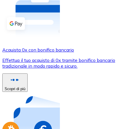
Acquista criptovalute in contanti e altri mezzi di pagam
Acquista con contanti
Bonifico SEPA
Aggiungi fondi al tuo conto Bitnovo o fai acquisti dirett
Acquista con bonifico bancario
Acquista 0x con bonifico bancario
Carta di credito / debito
Effettua il tuo acquisto di 0x tramite bonifico bancario
Usa le carte Visa e Mastercard per acquistare criptovalut
tradizionale in modo rapido e sicuro.
Acquista con carta
Negozio - Carte regalo
Scopri di più
Nuovo
Acquista gift card dei tuoi marchi preferiti con criptoval
Vai al negozio di carte regalo