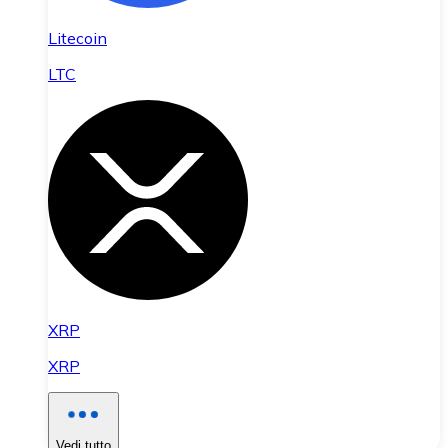
Litecoin
LTC
XRP
XRP
Vedi tutto