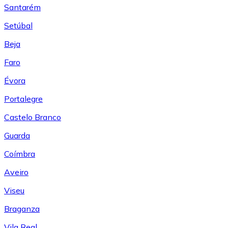
Santarém
Setúbal
Beja
Faro
Évora
Portalegre
Castelo Branco
Guarda
Coímbra
Aveiro
Viseu
Braganza
Vila Real