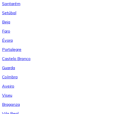
Santarém
Setúbal
Beja
Faro
Évora
Portalegre
Castelo Branco
Guarda
Coímbra
Aveiro
Viseu
Braganza
Vila Real