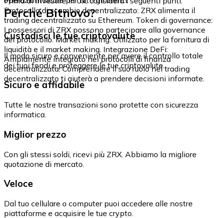
Prima di investire in 0x, considera i seguenti punti:
Perché Bitnovo?
Protocollo di scambio decentralizzato: ZRX alimenta il
trading decentralizzato su Ethereum. Token di governance:
I possessori di ZRX possono partecipare alla governance
Custodisci le tue criptovalute
del protocollo. Market making: Utilizzato per la fornitura di
liquidità e il market making. Integrazione DeFi:
Il modo sicuro e conveniente per avere il controllo totale
Ampiamente integrato nei protocolli di finanza
dei tuoi fondi e proteggere le tue criptovalute.
decentralizzata. Comprendere il suo ruolo nel trading
decentralizzato ti aiuterà a prendere decisioni informate.
Sicuro e affidabile
Tutte le nostre transazioni sono protette con sicurezza
informatica.
Miglior prezzo
Con gli stessi soldi, ricevi più ZRX. Abbiamo la migliore
quotazione di mercato.
Veloce
Dal tuo cellulare o computer puoi accedere alle nostre
piattaforme e acquisire le tue crypto.