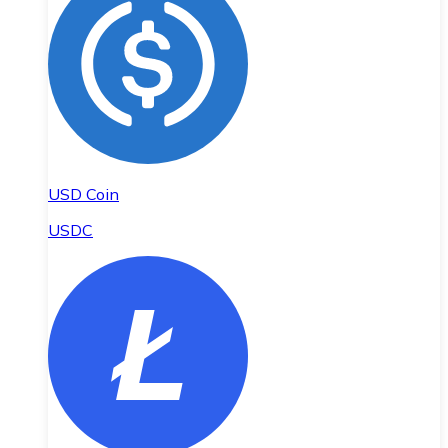
USD Coin
USDC