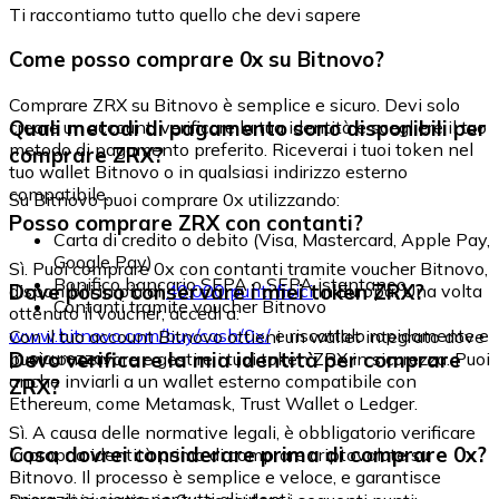
Ti raccontiamo tutto quello che devi sapere
Come posso comprare 0x su Bitnovo?
Comprare ZRX su Bitnovo è semplice e sicuro. Devi solo
Quali metodi di pagamento sono disponibili per
creare un account, verificare la tua identità e scegliere il tuo
metodo di pagamento preferito. Riceverai i tuoi token nel
comprare ZRX?
tuo wallet Bitnovo o in qualsiasi indirizzo esterno
compatibile.
Su Bitnovo puoi comprare 0x utilizzando:
Posso comprare ZRX con contanti?
Carta di credito o debito (Visa, Mastercard, Apple Pay,
Google Pay)
Sì. Puoi comprare 0x con contanti tramite voucher Bitnovo,
Bonifico bancario SEPA o SEPA istantaneo
Dove posso conservare i miei token ZRX?
disponibili in più di
40.000 punti fisici
in Europa. Una volta
Contanti tramite voucher Bitnovo
ottenuto il voucher, accedi a:
www.bitnovo.com/buy/cash/0x/
e riscattalo rapidamente e
Con il tuo account Bitnovo ottieni un wallet integrato dove
in sicurezza.
Devo verificare la mia identità per comprare
puoi conservare e gestire i tuoi token ZRX in sicurezza. Puoi
anche inviarli a un wallet esterno compatibile con
ZRX?
Ethereum, come Metamask, Trust Wallet o Ledger.
Sì. A causa delle normative legali, è obbligatorio verificare
Cosa dovrei considerare prima di comprare 0x?
la propria identità prima di comprare criptovalute su
Bitnovo. Il processo è semplice e veloce, e garantisce
operazioni sicure per tutti gli utenti.