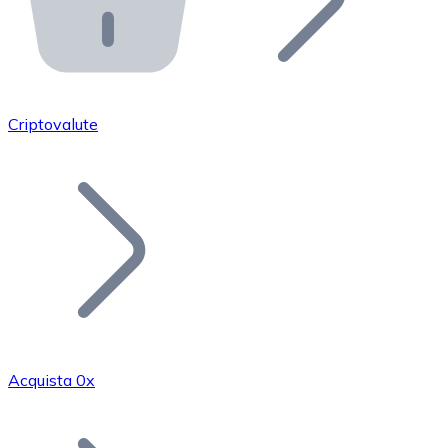
API Bitnovo
Integra la nostra API nel tuo ecosistema.
Diventa Rivenditore
Unisciti alla nostra rete di rivenditori e commercializza i
Criptovalute
Inserisci un Token
Aggiungi il token del tuo progetto al nostro servizio di
Acquista 0x
Bitcoin