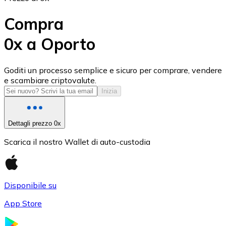
Compra
0x a Oporto
USD Coin
Goditi un processo semplice e sicuro per comprare, vendere
e scambiare criptovalute.
USDC
Inizia
Dettagli prezzo 0x
Scarica il nostro Wallet di auto-custodia
Disponibile su
App Store
Litecoin