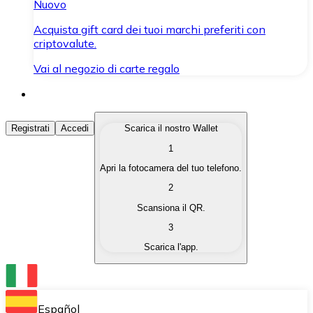
Nuovo
Acquista gift card dei tuoi marchi preferiti con
criptovalute.
Vai al negozio di carte regalo
Acquista Criptovalute
Registrati
Accedi
Scarica il nostro Wallet
1
Acquista le criptovalute che ti interessano in modo rapi
Apri la fotocamera del tuo telefono.
Vendi Criptovalute
2
Converti le tue criptovalute in valuta fiat quando ne ha
Scansiona il QR.
3
Scambia (Swap)
Scarica l'app.
Scambia una criptovaluta con un'altra istantaneamente
Wallet Bitnovo
Conserva le tue cripto in un Wallet self-custodial.
Español