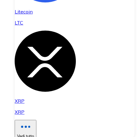
Litecoin
LTC
XRP
XRP
Vedi tutto