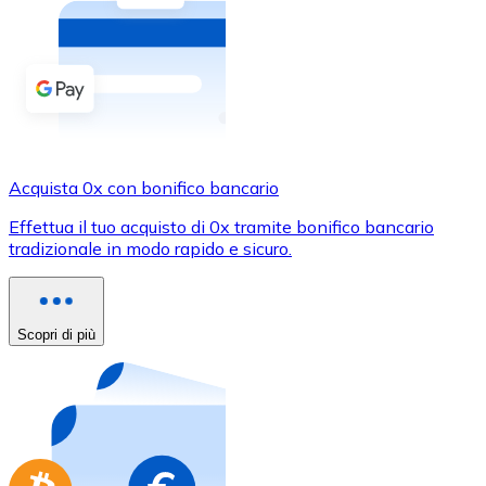
Acquista criptovalute in contanti e altri mezzi di pagam
Acquista con contanti
Bonifico SEPA
Aggiungi fondi al tuo conto Bitnovo o fai acquisti dirett
Acquista con bonifico bancario
Acquista 0x con bonifico bancario
Carta di credito / debito
Effettua il tuo acquisto di 0x tramite bonifico bancario
Usa le carte Visa e Mastercard per acquistare criptovalut
tradizionale in modo rapido e sicuro.
Acquista con carta
Negozio - Carte regalo
Scopri di più
Nuovo
Acquista gift card dei tuoi marchi preferiti con criptoval
Vai al negozio di carte regalo