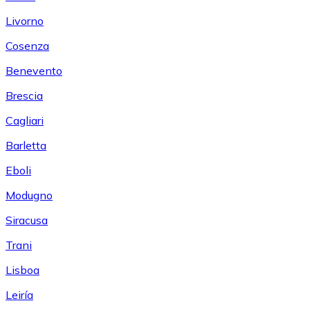
Livorno
Cosenza
Benevento
Brescia
Cagliari
Barletta
Eboli
Modugno
Siracusa
Trani
Lisboa
Leiría