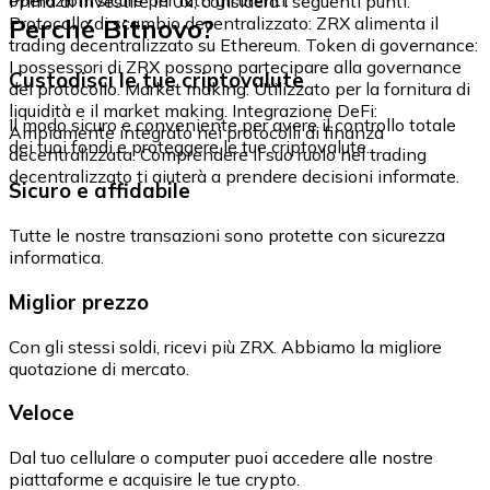
Prima di investire in 0x, considera i seguenti punti:
Perché Bitnovo?
Protocollo di scambio decentralizzato: ZRX alimenta il
trading decentralizzato su Ethereum. Token di governance:
I possessori di ZRX possono partecipare alla governance
Custodisci le tue criptovalute
del protocollo. Market making: Utilizzato per la fornitura di
liquidità e il market making. Integrazione DeFi:
Il modo sicuro e conveniente per avere il controllo totale
Ampiamente integrato nei protocolli di finanza
dei tuoi fondi e proteggere le tue criptovalute.
decentralizzata. Comprendere il suo ruolo nel trading
decentralizzato ti aiuterà a prendere decisioni informate.
Sicuro e affidabile
Tutte le nostre transazioni sono protette con sicurezza
informatica.
Miglior prezzo
Con gli stessi soldi, ricevi più ZRX. Abbiamo la migliore
quotazione di mercato.
Veloce
Dal tuo cellulare o computer puoi accedere alle nostre
piattaforme e acquisire le tue crypto.