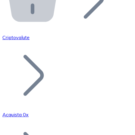
API Bitnovo
Integra la nostra API nel tuo ecosistema.
Diventa Rivenditore
Unisciti alla nostra rete di rivenditori e commercializza i
Criptovalute
Inserisci un Token
Aggiungi il token del tuo progetto al nostro servizio di
Acquista 0x
Bitcoin