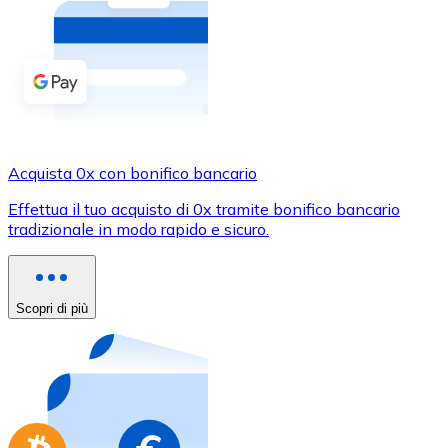
Acquista criptovalute in contanti e altri mezzi di pagam
Acquista con contanti
Bonifico SEPA
Aggiungi fondi al tuo conto Bitnovo o fai acquisti dirett
Acquista con bonifico bancario
Acquista 0x con bonifico bancario
Carta di credito / debito
Effettua il tuo acquisto di 0x tramite bonifico bancario
Usa le carte Visa e Mastercard per acquistare criptovalut
tradizionale in modo rapido e sicuro.
Acquista con carta
Negozio - Carte regalo
Scopri di più
Nuovo
Acquista gift card dei tuoi marchi preferiti con criptoval
Vai al negozio di carte regalo