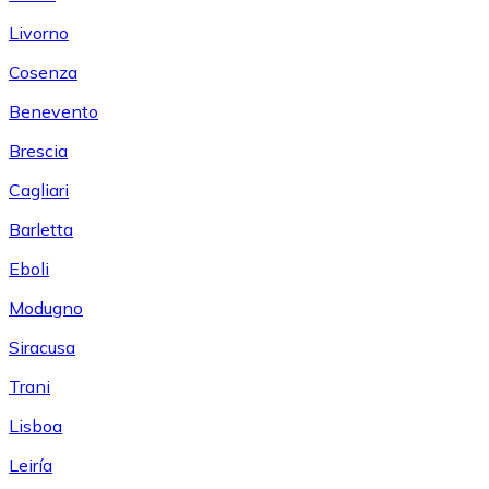
Livorno
Cosenza
Benevento
Brescia
Cagliari
Barletta
Eboli
Modugno
Siracusa
Trani
Lisboa
Leiría