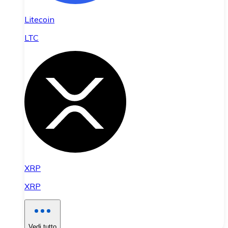
Litecoin
LTC
XRP
XRP
Vedi tutto