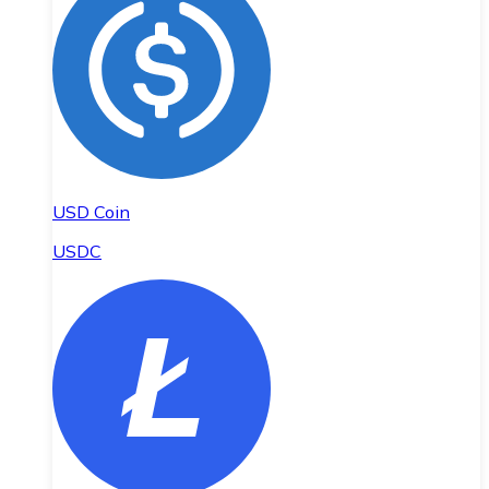
USD Coin
USDC