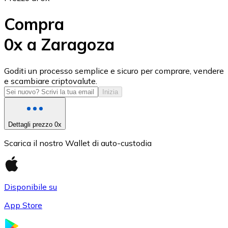
Compra
0x a Zaragoza
USD Coin
Goditi un processo semplice e sicuro per comprare, vendere
e scambiare criptovalute.
USDC
Inizia
Dettagli prezzo 0x
Scarica il nostro Wallet di auto-custodia
Disponibile su
App Store
Litecoin