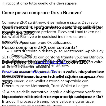
Ti raccontiamo tutto quello che devi sapere
Come posso comprare 0x su Bitnovo?
Comprare ZRX su Bitnovo è semplice e sicuro. Devi solo
Quali metodi di pagamento sono disponibili per
creare un account, verificare la tua identità e scegliere il tuo
metodo di pagamento preferito. Riceverai i tuoi token nel
comprare ZRX?
tuo wallet Bitnovo o in qualsiasi indirizzo esterno
compatibile.
Su Bitnovo puoi comprare 0x utilizzando:
Posso comprare ZRX con contanti?
Carta di credito o debito (Visa, Mastercard, Apple Pay,
Google Pay)
Sì. Puoi comprare 0x con contanti tramite voucher Bitnovo,
Bonifico bancario SEPA o SEPA istantaneo
Dove posso conservare i miei token ZRX?
disponibili in più di
40.000 punti fisici
in Europa. Una volta
Contanti tramite voucher Bitnovo
ottenuto il voucher, accedi a:
www.bitnovo.com/buy/cash/0x/
e riscattalo rapidamente e
Con il tuo account Bitnovo ottieni un wallet integrato dove
in sicurezza.
Devo verificare la mia identità per comprare
puoi conservare e gestire i tuoi token ZRX in sicurezza. Puoi
anche inviarli a un wallet esterno compatibile con
ZRX?
Ethereum, come Metamask, Trust Wallet o Ledger.
Sì. A causa delle normative legali, è obbligatorio verificare
Cosa dovrei considerare prima di comprare 0x?
la propria identità prima di comprare criptovalute su
Bitnovo. Il processo è semplice e veloce, e garantisce
operazioni sicure per tutti gli utenti.