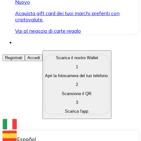
Nuovo
Acquista gift card dei tuoi marchi preferiti con
criptovalute.
Vai al negozio di carte regalo
Acquista Criptovalute
Registrati
Accedi
Scarica il nostro Wallet
1
Acquista le criptovalute che ti interessano in modo rapi
Apri la fotocamera del tuo telefono.
Vendi Criptovalute
2
Converti le tue criptovalute in valuta fiat quando ne ha
Scansiona il QR.
3
Scambia (Swap)
Scarica l'app.
Scambia una criptovaluta con un'altra istantaneamente
Wallet Bitnovo
Conserva le tue cripto in un Wallet self-custodial.
Español