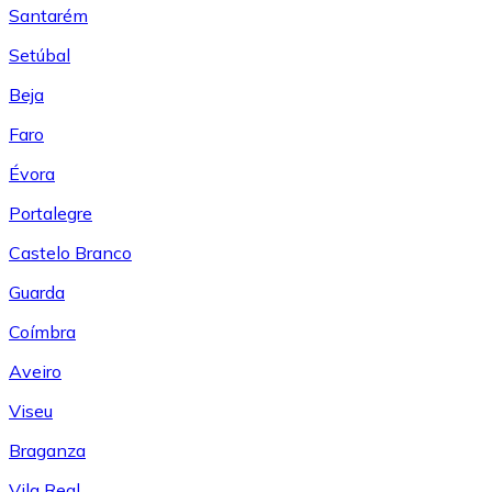
Santarém
Setúbal
Beja
Faro
Évora
Portalegre
Castelo Branco
Guarda
Coímbra
Aveiro
Viseu
Braganza
Vila Real