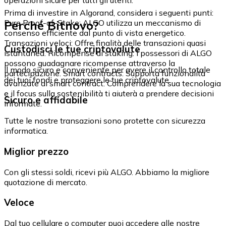
Prima di investire in Algorand, considera i seguenti punti:
Perché Bitnovo?
Pure Proof-of-Stake: ALGO utilizza un meccanismo di
consenso efficiente dal punto di vista energetico.
Transazioni veloci: Offre finalità delle transazioni quasi
Custodisci le tue criptovalute
istantanea. Ricompense di staking: I possessori di ALGO
possono guadagnare ricompense attraverso la
Il modo sicuro e conveniente per avere il controllo totale
partecipazione. Smart contracts: Supporta funzionalità
dei tuoi fondi e proteggere le tue criptovalute.
avanzate di smart contract. Comprendere la sua tecnologia
e il focus sulla sostenibilità ti aiuterà a prendere decisioni
Sicuro e affidabile
informate.
Tutte le nostre transazioni sono protette con sicurezza
informatica.
Miglior prezzo
Con gli stessi soldi, ricevi più ALGO. Abbiamo la migliore
quotazione di mercato.
Veloce
Dal tuo cellulare o computer puoi accedere alle nostre