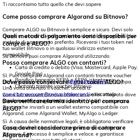
Ti raccontiamo tutto quello che devi sapere
Come posso comprare Algorand su Bitnovo?
Comprare ALGO su Bitnovo è semplice e sicuro. Devi solo
Quali metodi di pagamento sono disponibili per
creare un account, verificare la tua identità e scegliere il tuo
metodo di pagamento preferito. Riceverai i tuoi token nel
comprare ALGO?
tuo wallet Bitnovo o in qualsiasi indirizzo esterno
compatibile.
Su Bitnovo puoi comprare Algorand utilizzando:
Posso comprare ALGO con contanti?
Carta di credito o debito (Visa, Mastercard, Apple Pay,
Google Pay)
Sì. Puoi comprare Algorand con contanti tramite voucher
Bonifico bancario SEPA o SEPA istantaneo
Dove posso conservare i miei token ALGO?
Bitnovo, disponibili in più di
40.000 punti fisici
in Europa.
Contanti tramite voucher Bitnovo
Una volta ottenuto il voucher, accedi a:
www.bitnovo.com/buy/cash/algorand/
e riscattalo
Con il tuo account Bitnovo ottieni un wallet integrato dove
rapidamente e in sicurezza.
Devo verificare la mia identità per comprare
puoi conservare e gestire i tuoi token ALGO in sicurezza.
Puoi anche inviarli a un wallet esterno compatibile con
ALGO?
Algorand, come Algorand Wallet, MyAlgo o Ledger.
Sì. A causa delle normative legali, è obbligatorio verificare
Cosa dovrei considerare prima di comprare
la propria identità prima di comprare criptovalute su
Bitnovo. Il processo è semplice e veloce, e garantisce
Algorand?
operazioni sicure per tutti gli utenti.