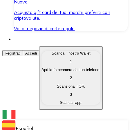
Nuovo
Acquista gift card dei tuoi marchi preferiti con
criptovalute.
Vai al negozio di carte regalo
Acquista Criptovalute
Registrati
Accedi
Scarica il nostro Wallet
1
Acquista le criptovalute che ti interessano in modo rapi
Apri la fotocamera del tuo telefono.
Vendi Criptovalute
2
Converti le tue criptovalute in valuta fiat quando ne ha
Scansiona il QR.
3
Scambia (Swap)
Scarica l'app.
Scambia una criptovaluta con un'altra istantaneamente
Wallet Bitnovo
Conserva le tue cripto in un Wallet self-custodial.
Español