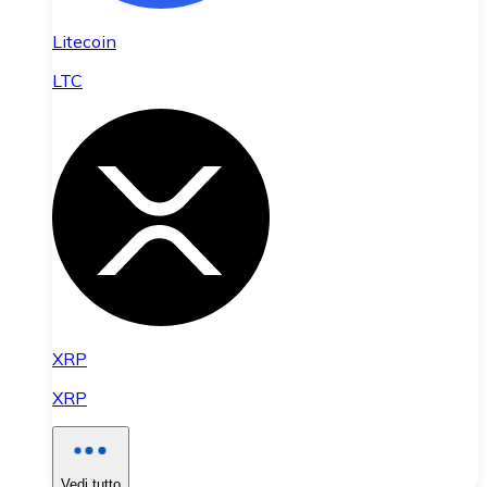
Litecoin
LTC
XRP
XRP
Vedi tutto