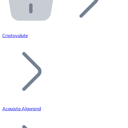
API Bitnovo
Integra la nostra API nel tuo ecosistema.
Diventa Rivenditore
Unisciti alla nostra rete di rivenditori e commercializza i
Criptovalute
Inserisci un Token
Aggiungi il token del tuo progetto al nostro servizio di
Acquista Algorand
Bitcoin