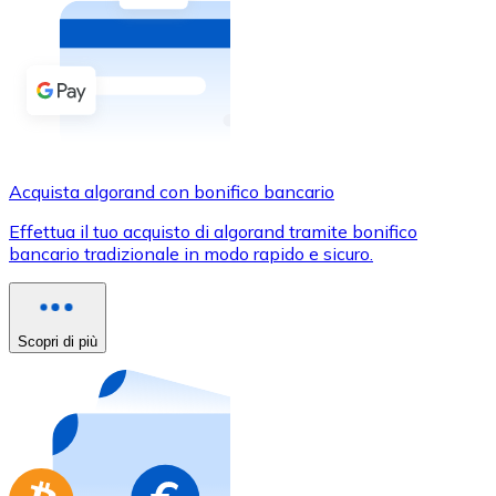
Acquista criptovalute in contanti e altri mezzi di pagam
Acquista con contanti
Bonifico SEPA
Aggiungi fondi al tuo conto Bitnovo o fai acquisti dirett
Acquista con bonifico bancario
Acquista algorand con bonifico bancario
Carta di credito / debito
Effettua il tuo acquisto di algorand tramite bonifico
Usa le carte Visa e Mastercard per acquistare criptovalut
bancario tradizionale in modo rapido e sicuro.
Acquista con carta
Negozio - Carte regalo
Scopri di più
Nuovo
Acquista gift card dei tuoi marchi preferiti con criptoval
Vai al negozio di carte regalo