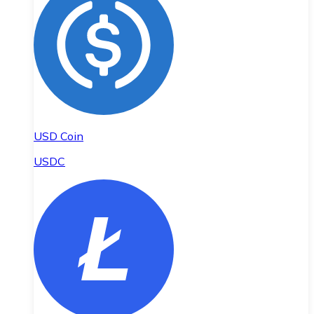
USD Coin
USDC