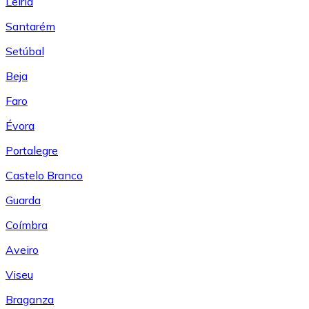
Leiría
Santarém
Setúbal
Beja
Faro
Évora
Portalegre
Castelo Branco
Guarda
Coímbra
Aveiro
Viseu
Braganza