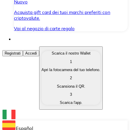
Nuovo
Acquista gift card dei tuoi marchi preferiti con
criptovalute.
Vai al negozio di carte regalo
Acquista Criptovalute
Registrati
Accedi
Scarica il nostro Wallet
1
Acquista le criptovalute che ti interessano in modo rapi
Apri la fotocamera del tuo telefono.
Vendi Criptovalute
2
Converti le tue criptovalute in valuta fiat quando ne ha
Scansiona il QR.
3
Scambia (Swap)
Scarica l'app.
Scambia una criptovaluta con un'altra istantaneamente
Wallet Bitnovo
Conserva le tue cripto in un Wallet self-custodial.
Español