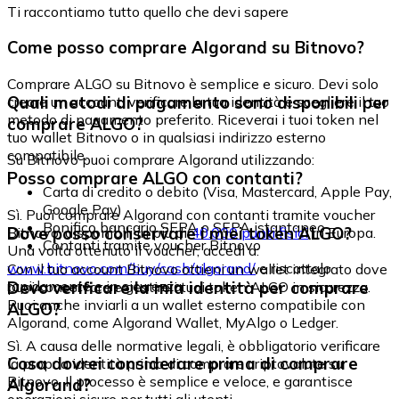
Ti raccontiamo tutto quello che devi sapere
Come posso comprare Algorand su Bitnovo?
Comprare ALGO su Bitnovo è semplice e sicuro. Devi solo
Quali metodi di pagamento sono disponibili per
creare un account, verificare la tua identità e scegliere il tuo
metodo di pagamento preferito. Riceverai i tuoi token nel
comprare ALGO?
tuo wallet Bitnovo o in qualsiasi indirizzo esterno
compatibile.
Su Bitnovo puoi comprare Algorand utilizzando:
Posso comprare ALGO con contanti?
Carta di credito o debito (Visa, Mastercard, Apple Pay,
Google Pay)
Sì. Puoi comprare Algorand con contanti tramite voucher
Bonifico bancario SEPA o SEPA istantaneo
Dove posso conservare i miei token ALGO?
Bitnovo, disponibili in più di
40.000 punti fisici
in Europa.
Contanti tramite voucher Bitnovo
Una volta ottenuto il voucher, accedi a:
www.bitnovo.com/buy/cash/algorand/
e riscattalo
Con il tuo account Bitnovo ottieni un wallet integrato dove
rapidamente e in sicurezza.
Devo verificare la mia identità per comprare
puoi conservare e gestire i tuoi token ALGO in sicurezza.
Puoi anche inviarli a un wallet esterno compatibile con
ALGO?
Algorand, come Algorand Wallet, MyAlgo o Ledger.
Sì. A causa delle normative legali, è obbligatorio verificare
Cosa dovrei considerare prima di comprare
la propria identità prima di comprare criptovalute su
Bitnovo. Il processo è semplice e veloce, e garantisce
Algorand?
operazioni sicure per tutti gli utenti.