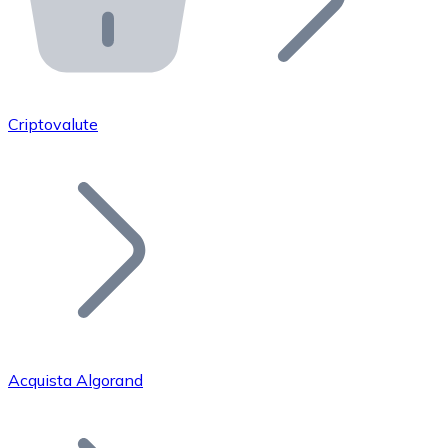
API Bitnovo
Integra la nostra API nel tuo ecosistema.
Diventa Rivenditore
Unisciti alla nostra rete di rivenditori e commercializza i
Criptovalute
Inserisci un Token
Aggiungi il token del tuo progetto al nostro servizio di
Acquista Algorand
Bitcoin