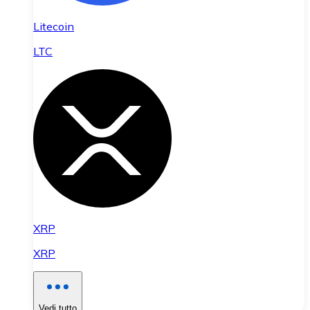
Litecoin
LTC
XRP
XRP
Vedi tutto