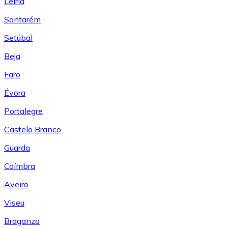
Leiría
Santarém
Setúbal
Beja
Faro
Évora
Portalegre
Castelo Branco
Guarda
Coímbra
Aveiro
Viseu
Braganza