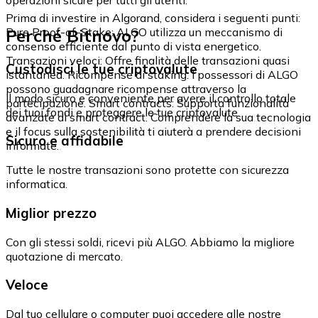
Prima di investire in Algorand, considera i seguenti punti:
Perché Bitnovo?
Pure Proof-of-Stake: ALGO utilizza un meccanismo di
consenso efficiente dal punto di vista energetico.
Transazioni veloci: Offre finalità delle transazioni quasi
Custodisci le tue criptovalute
istantanea. Ricompense di staking: I possessori di ALGO
possono guadagnare ricompense attraverso la
Il modo sicuro e conveniente per avere il controllo totale
partecipazione. Smart contracts: Supporta funzionalità
dei tuoi fondi e proteggere le tue criptovalute.
avanzate di smart contract. Comprendere la sua tecnologia
e il focus sulla sostenibilità ti aiuterà a prendere decisioni
Sicuro e affidabile
informate.
Tutte le nostre transazioni sono protette con sicurezza
informatica.
Miglior prezzo
Con gli stessi soldi, ricevi più ALGO. Abbiamo la migliore
quotazione di mercato.
Veloce
Dal tuo cellulare o computer puoi accedere alle nostre