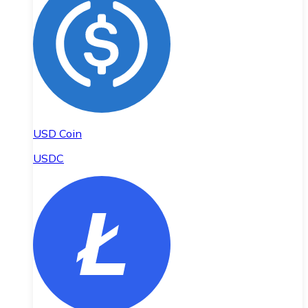
USD Coin
USDC