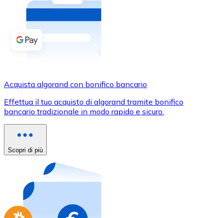
Acquista criptovalute in contanti e altri mezzi di pagam
Acquista con contanti
Bonifico SEPA
Aggiungi fondi al tuo conto Bitnovo o fai acquisti dirett
Acquista con bonifico bancario
Acquista algorand con bonifico bancario
Carta di credito / debito
Effettua il tuo acquisto di algorand tramite bonifico
Usa le carte Visa e Mastercard per acquistare criptovalut
bancario tradizionale in modo rapido e sicuro.
Acquista con carta
Negozio - Carte regalo
Scopri di più
Nuovo
Acquista gift card dei tuoi marchi preferiti con criptoval
Vai al negozio di carte regalo