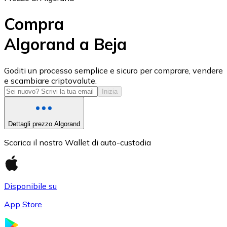
Compra
Algorand a Beja
USD Coin
Goditi un processo semplice e sicuro per comprare, vendere
e scambiare criptovalute.
USDC
Inizia
Dettagli prezzo Algorand
Scarica il nostro Wallet di auto-custodia
Disponibile su
App Store
Litecoin