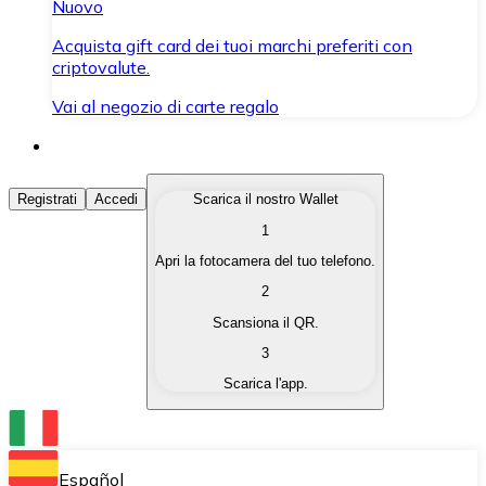
Nuovo
Acquista gift card dei tuoi marchi preferiti con
criptovalute.
Vai al negozio di carte regalo
Acquista Criptovalute
Registrati
Accedi
Scarica il nostro Wallet
1
Acquista le criptovalute che ti interessano in modo rapi
Apri la fotocamera del tuo telefono.
Vendi Criptovalute
2
Converti le tue criptovalute in valuta fiat quando ne ha
Scansiona il QR.
3
Scambia (Swap)
Scarica l'app.
Scambia una criptovaluta con un'altra istantaneamente
Wallet Bitnovo
Conserva le tue cripto in un Wallet self-custodial.
Español