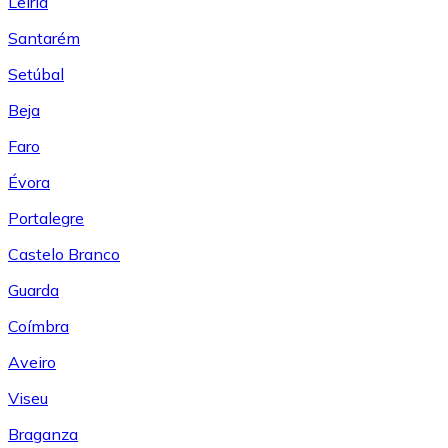
Leiría
Santarém
Setúbal
Beja
Faro
Évora
Portalegre
Castelo Branco
Guarda
Coímbra
Aveiro
Viseu
Braganza