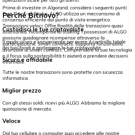
Prima di investire in Algorand, considera i seguenti punti:
Perché Bitnovo?
Pure Proof-of-Stake: ALGO utilizza un meccanismo di
consenso efficiente dal punto di vista energetico.
Transazioni veloci: Offre finalità delle transazioni quasi
Custodisci le tue criptovalute
istantanea. Ricompense di staking: I possessori di ALGO
possono guadagnare ricompense attraverso la
Il modo sicuro e conveniente per avere il controllo totale
partecipazione. Smart contracts: Supporta funzionalità
dei tuoi fondi e proteggere le tue criptovalute.
avanzate di smart contract. Comprendere la sua tecnologia
e il focus sulla sostenibilità ti aiuterà a prendere decisioni
Sicuro e affidabile
informate.
Tutte le nostre transazioni sono protette con sicurezza
informatica.
Miglior prezzo
Con gli stessi soldi, ricevi più ALGO. Abbiamo la migliore
quotazione di mercato.
Veloce
Dal tuo cellulare o computer puoi accedere alle nostre