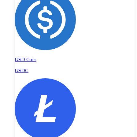
USD Coin
USDC