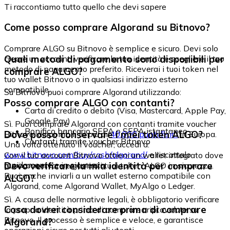
Ti raccontiamo tutto quello che devi sapere
Come posso comprare Algorand su Bitnovo?
Comprare ALGO su Bitnovo è semplice e sicuro. Devi solo
Quali metodi di pagamento sono disponibili per
creare un account, verificare la tua identità e scegliere il tuo
metodo di pagamento preferito. Riceverai i tuoi token nel
comprare ALGO?
tuo wallet Bitnovo o in qualsiasi indirizzo esterno
compatibile.
Su Bitnovo puoi comprare Algorand utilizzando:
Posso comprare ALGO con contanti?
Carta di credito o debito (Visa, Mastercard, Apple Pay,
Google Pay)
Sì. Puoi comprare Algorand con contanti tramite voucher
Bonifico bancario SEPA o SEPA istantaneo
Dove posso conservare i miei token ALGO?
Bitnovo, disponibili in più di
40.000 punti fisici
in Europa.
Contanti tramite voucher Bitnovo
Una volta ottenuto il voucher, accedi a:
www.bitnovo.com/buy/cash/algorand/
e riscattalo
Con il tuo account Bitnovo ottieni un wallet integrato dove
rapidamente e in sicurezza.
Devo verificare la mia identità per comprare
puoi conservare e gestire i tuoi token ALGO in sicurezza.
Puoi anche inviarli a un wallet esterno compatibile con
ALGO?
Algorand, come Algorand Wallet, MyAlgo o Ledger.
Sì. A causa delle normative legali, è obbligatorio verificare
Cosa dovrei considerare prima di comprare
la propria identità prima di comprare criptovalute su
Bitnovo. Il processo è semplice e veloce, e garantisce
Algorand?
operazioni sicure per tutti gli utenti.