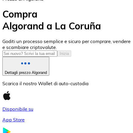
Compra
Algorand a La Coruña
USD Coin
Goditi un processo semplice e sicuro per comprare, vendere
e scambiare criptovalute.
USDC
Inizia
Dettagli prezzo Algorand
Scarica il nostro Wallet di auto-custodia
Disponibile su
App Store
Litecoin