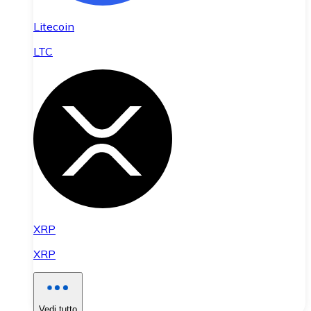
Litecoin
LTC
XRP
XRP
Vedi tutto