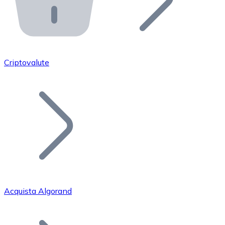
API Bitnovo
Integra la nostra API nel tuo ecosistema.
Diventa Rivenditore
Unisciti alla nostra rete di rivenditori e commercializza i
Criptovalute
Inserisci un Token
Aggiungi il token del tuo progetto al nostro servizio di
Acquista Algorand
Bitcoin