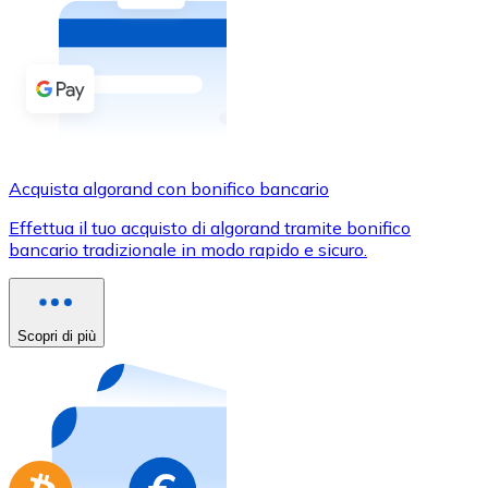
Acquista criptovalute in contanti e altri mezzi di pagam
Acquista con contanti
Bonifico SEPA
Aggiungi fondi al tuo conto Bitnovo o fai acquisti dirett
Acquista con bonifico bancario
Acquista algorand con bonifico bancario
Carta di credito / debito
Effettua il tuo acquisto di algorand tramite bonifico
Usa le carte Visa e Mastercard per acquistare criptovalut
bancario tradizionale in modo rapido e sicuro.
Acquista con carta
Negozio - Carte regalo
Scopri di più
Nuovo
Acquista gift card dei tuoi marchi preferiti con criptoval
Vai al negozio di carte regalo