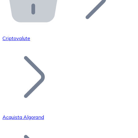
API Bitnovo
Integra la nostra API nel tuo ecosistema.
Diventa Rivenditore
Unisciti alla nostra rete di rivenditori e commercializza i
Criptovalute
Inserisci un Token
Aggiungi il token del tuo progetto al nostro servizio di
Acquista Algorand
Bitcoin