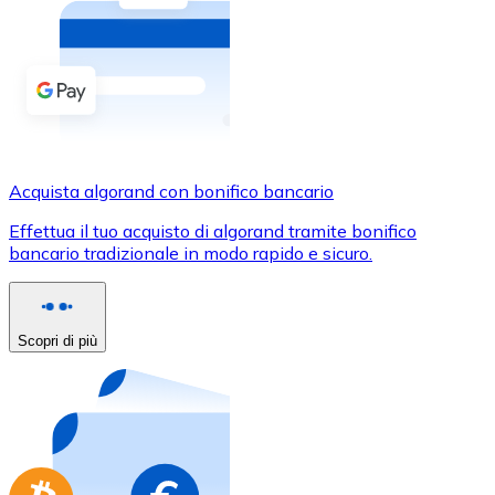
Acquista criptovalute in contanti e altri mezzi di pagam
Acquista con contanti
Bonifico SEPA
Aggiungi fondi al tuo conto Bitnovo o fai acquisti dirett
Acquista con bonifico bancario
Acquista algorand con bonifico bancario
Carta di credito / debito
Effettua il tuo acquisto di algorand tramite bonifico
Usa le carte Visa e Mastercard per acquistare criptovalut
bancario tradizionale in modo rapido e sicuro.
Acquista con carta
Negozio - Carte regalo
Scopri di più
Nuovo
Acquista gift card dei tuoi marchi preferiti con criptoval
Vai al negozio di carte regalo