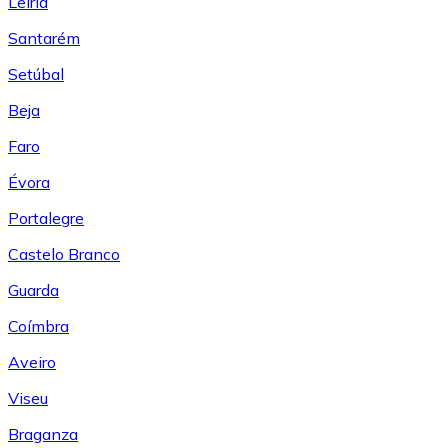
Leiría
Santarém
Setúbal
Beja
Faro
Évora
Portalegre
Castelo Branco
Guarda
Coímbra
Aveiro
Viseu
Braganza