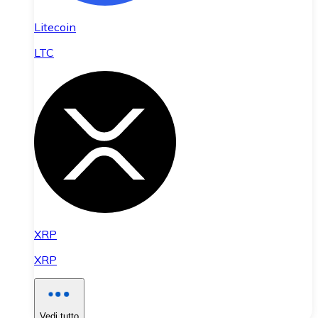
Litecoin
LTC
XRP
XRP
Vedi tutto