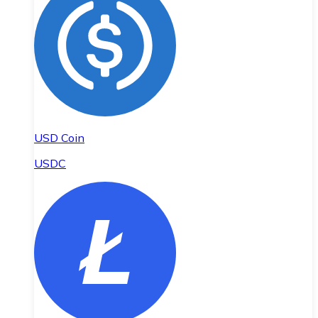
USD Coin
USDC