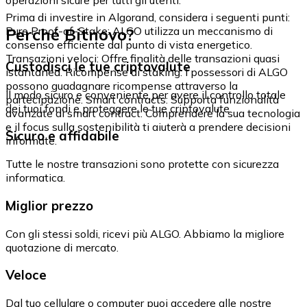
Prima di investire in Algorand, considera i seguenti punti:
Perché Bitnovo?
Pure Proof-of-Stake: ALGO utilizza un meccanismo di
consenso efficiente dal punto di vista energetico.
Transazioni veloci: Offre finalità delle transazioni quasi
Custodisci le tue criptovalute
istantanea. Ricompense di staking: I possessori di ALGO
possono guadagnare ricompense attraverso la
Il modo sicuro e conveniente per avere il controllo totale
partecipazione. Smart contracts: Supporta funzionalità
dei tuoi fondi e proteggere le tue criptovalute.
avanzate di smart contract. Comprendere la sua tecnologia
e il focus sulla sostenibilità ti aiuterà a prendere decisioni
Sicuro e affidabile
informate.
Tutte le nostre transazioni sono protette con sicurezza
informatica.
Miglior prezzo
Con gli stessi soldi, ricevi più ALGO. Abbiamo la migliore
quotazione di mercato.
Veloce
Dal tuo cellulare o computer puoi accedere alle nostre