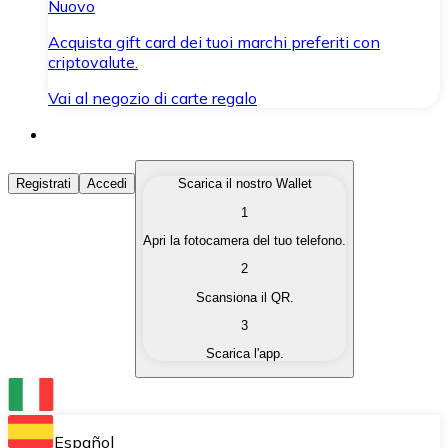
Nuovo
Acquista gift card dei tuoi marchi preferiti con
criptovalute.
Vai al negozio di carte regalo
Acquista Criptovalute
Registrati
Accedi
Scarica il nostro Wallet
1
Acquista le criptovalute che ti interessano in modo rapi
Apri la fotocamera del tuo telefono.
Vendi Criptovalute
2
Converti le tue criptovalute in valuta fiat quando ne ha
Scansiona il QR.
3
Scambia (Swap)
Scarica l'app.
Scambia una criptovaluta con un'altra istantaneamente
Wallet Bitnovo
Conserva le tue cripto in un Wallet self-custodial.
Español