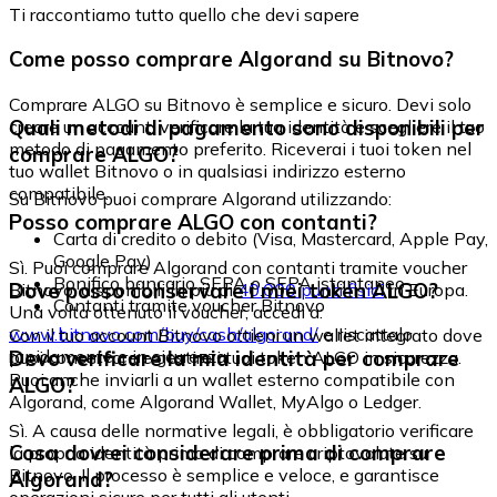
Ti raccontiamo tutto quello che devi sapere
Come posso comprare Algorand su Bitnovo?
Comprare ALGO su Bitnovo è semplice e sicuro. Devi solo
Quali metodi di pagamento sono disponibili per
creare un account, verificare la tua identità e scegliere il tuo
metodo di pagamento preferito. Riceverai i tuoi token nel
comprare ALGO?
tuo wallet Bitnovo o in qualsiasi indirizzo esterno
compatibile.
Su Bitnovo puoi comprare Algorand utilizzando:
Posso comprare ALGO con contanti?
Carta di credito o debito (Visa, Mastercard, Apple Pay,
Google Pay)
Sì. Puoi comprare Algorand con contanti tramite voucher
Bonifico bancario SEPA o SEPA istantaneo
Dove posso conservare i miei token ALGO?
Bitnovo, disponibili in più di
40.000 punti fisici
in Europa.
Contanti tramite voucher Bitnovo
Una volta ottenuto il voucher, accedi a:
www.bitnovo.com/buy/cash/algorand/
e riscattalo
Con il tuo account Bitnovo ottieni un wallet integrato dove
rapidamente e in sicurezza.
Devo verificare la mia identità per comprare
puoi conservare e gestire i tuoi token ALGO in sicurezza.
Puoi anche inviarli a un wallet esterno compatibile con
ALGO?
Algorand, come Algorand Wallet, MyAlgo o Ledger.
Sì. A causa delle normative legali, è obbligatorio verificare
Cosa dovrei considerare prima di comprare
la propria identità prima di comprare criptovalute su
Bitnovo. Il processo è semplice e veloce, e garantisce
Algorand?
operazioni sicure per tutti gli utenti.