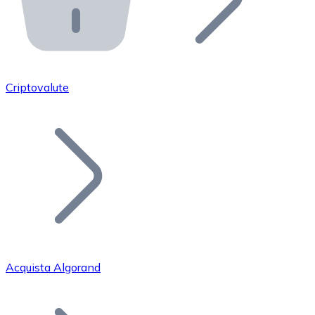
API Bitnovo
Integra la nostra API nel tuo ecosistema.
Diventa Rivenditore
Unisciti alla nostra rete di rivenditori e commercializza i
Criptovalute
Inserisci un Token
Aggiungi il token del tuo progetto al nostro servizio di
Acquista Algorand
Bitcoin