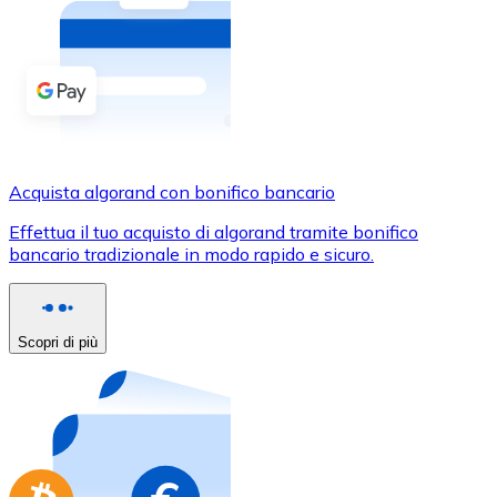
Acquista criptovalute in contanti e altri mezzi di pagam
Acquista con contanti
Bonifico SEPA
Aggiungi fondi al tuo conto Bitnovo o fai acquisti dirett
Acquista con bonifico bancario
Acquista algorand con bonifico bancario
Carta di credito / debito
Effettua il tuo acquisto di algorand tramite bonifico
Usa le carte Visa e Mastercard per acquistare criptovalut
bancario tradizionale in modo rapido e sicuro.
Acquista con carta
Negozio - Carte regalo
Scopri di più
Nuovo
Acquista gift card dei tuoi marchi preferiti con criptoval
Vai al negozio di carte regalo