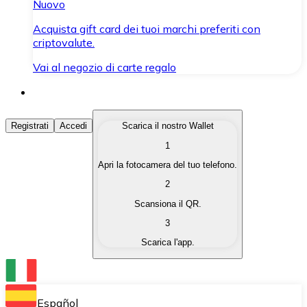
Nuovo
Acquista gift card dei tuoi marchi preferiti con
criptovalute.
Vai al negozio di carte regalo
Acquista Criptovalute
Registrati
Accedi
Scarica il nostro Wallet
1
Acquista le criptovalute che ti interessano in modo rapi
Apri la fotocamera del tuo telefono.
Vendi Criptovalute
2
Converti le tue criptovalute in valuta fiat quando ne ha
Scansiona il QR.
3
Scambia (Swap)
Scarica l'app.
Scambia una criptovaluta con un'altra istantaneamente
Wallet Bitnovo
Conserva le tue cripto in un Wallet self-custodial.
Español