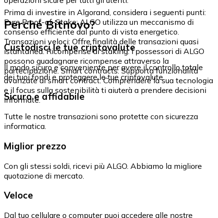
Prima di investire in Algorand, considera i seguenti punti:
Perché Bitnovo?
Pure Proof-of-Stake: ALGO utilizza un meccanismo di
consenso efficiente dal punto di vista energetico.
Transazioni veloci: Offre finalità delle transazioni quasi
Custodisci le tue criptovalute
istantanea. Ricompense di staking: I possessori di ALGO
possono guadagnare ricompense attraverso la
Il modo sicuro e conveniente per avere il controllo totale
partecipazione. Smart contracts: Supporta funzionalità
dei tuoi fondi e proteggere le tue criptovalute.
avanzate di smart contract. Comprendere la sua tecnologia
e il focus sulla sostenibilità ti aiuterà a prendere decisioni
Sicuro e affidabile
informate.
Tutte le nostre transazioni sono protette con sicurezza
informatica.
Miglior prezzo
Con gli stessi soldi, ricevi più ALGO. Abbiamo la migliore
quotazione di mercato.
Veloce
Dal tuo cellulare o computer puoi accedere alle nostre