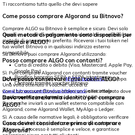
Ti raccontiamo tutto quello che devi sapere
Come posso comprare Algorand su Bitnovo?
Comprare ALGO su Bitnovo è semplice e sicuro. Devi solo
Quali metodi di pagamento sono disponibili per
creare un account, verificare la tua identità e scegliere il tuo
metodo di pagamento preferito. Riceverai i tuoi token nel
comprare ALGO?
tuo wallet Bitnovo o in qualsiasi indirizzo esterno
compatibile.
Su Bitnovo puoi comprare Algorand utilizzando:
Posso comprare ALGO con contanti?
Carta di credito o debito (Visa, Mastercard, Apple Pay,
Google Pay)
Sì. Puoi comprare Algorand con contanti tramite voucher
Bonifico bancario SEPA o SEPA istantaneo
Dove posso conservare i miei token ALGO?
Bitnovo, disponibili in più di
40.000 punti fisici
in Europa.
Contanti tramite voucher Bitnovo
Una volta ottenuto il voucher, accedi a:
www.bitnovo.com/buy/cash/algorand/
e riscattalo
Con il tuo account Bitnovo ottieni un wallet integrato dove
rapidamente e in sicurezza.
Devo verificare la mia identità per comprare
puoi conservare e gestire i tuoi token ALGO in sicurezza.
Puoi anche inviarli a un wallet esterno compatibile con
ALGO?
Algorand, come Algorand Wallet, MyAlgo o Ledger.
Sì. A causa delle normative legali, è obbligatorio verificare
Cosa dovrei considerare prima di comprare
la propria identità prima di comprare criptovalute su
Bitnovo. Il processo è semplice e veloce, e garantisce
Algorand?
operazioni sicure per tutti gli utenti.