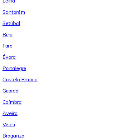
Leiría
Santarém
Setúbal
Beja
Faro
Évora
Portalegre
Castelo Branco
Guarda
Coímbra
Aveiro
Viseu
Braganza