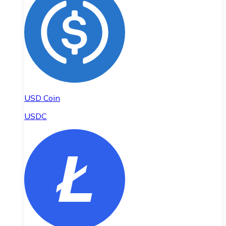
USD Coin
USDC