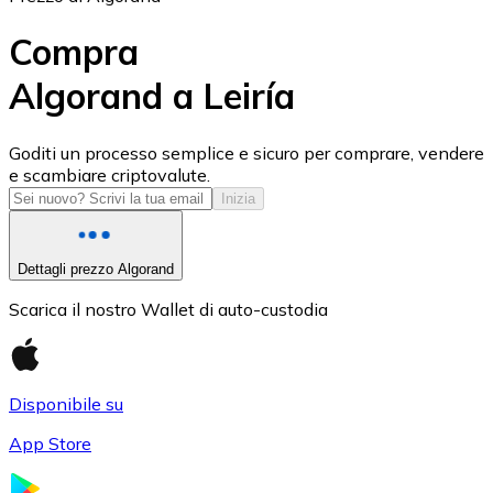
Compra
Algorand a Leiría
USD Coin
Goditi un processo semplice e sicuro per comprare, vendere
e scambiare criptovalute.
USDC
Inizia
Dettagli prezzo Algorand
Scarica il nostro Wallet di auto-custodia
Disponibile su
App Store
Litecoin