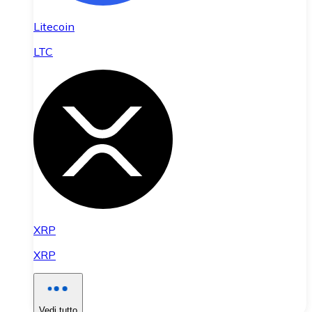
Litecoin
LTC
XRP
XRP
Vedi tutto