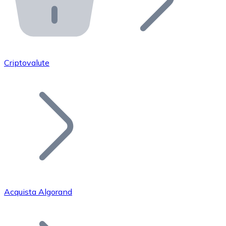
API Bitnovo
Integra la nostra API nel tuo ecosistema.
Diventa Rivenditore
Unisciti alla nostra rete di rivenditori e commercializza i
Criptovalute
Inserisci un Token
Aggiungi il token del tuo progetto al nostro servizio di
Acquista Algorand
Bitcoin