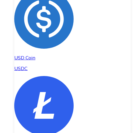
USD Coin
USDC