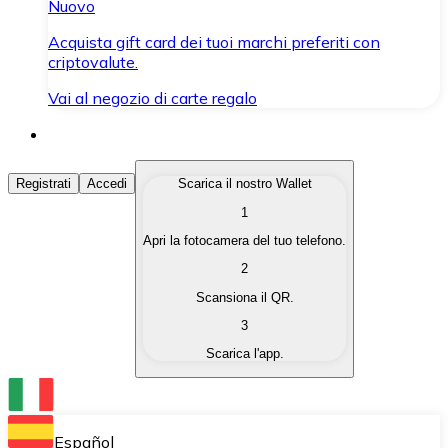
Nuovo
Acquista gift card dei tuoi marchi preferiti con
criptovalute.
Vai al negozio di carte regalo
Acquista Criptovalute
Registrati
Accedi
Scarica il nostro Wallet
1
Acquista le criptovalute che ti interessano in modo rapi
Apri la fotocamera del tuo telefono.
Vendi Criptovalute
2
Converti le tue criptovalute in valuta fiat quando ne ha
Scansiona il QR.
3
Scambia (Swap)
Scarica l'app.
Scambia una criptovaluta con un'altra istantaneamente
Wallet Bitnovo
Conserva le tue cripto in un Wallet self-custodial.
Español