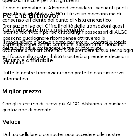
Prima di investire in Algorand, considera i seguenti punti:
Perché Bitnovo?
Pure Proof-of-Stake: ALGO utilizza un meccanismo di
consenso efficiente dal punto di vista energetico.
Transazioni veloci: Offre finalità delle transazioni quasi
Custodisci le tue criptovalute
istantanea. Ricompense di staking: I possessori di ALGO
possono guadagnare ricompense attraverso la
Il modo sicuro e conveniente per avere il controllo totale
partecipazione. Smart contracts: Supporta funzionalità
dei tuoi fondi e proteggere le tue criptovalute.
avanzate di smart contract. Comprendere la sua tecnologia
e il focus sulla sostenibilità ti aiuterà a prendere decisioni
Sicuro e affidabile
informate.
Tutte le nostre transazioni sono protette con sicurezza
informatica.
Miglior prezzo
Con gli stessi soldi, ricevi più ALGO. Abbiamo la migliore
quotazione di mercato.
Veloce
Dal tuo cellulare o computer puoi accedere alle nostre