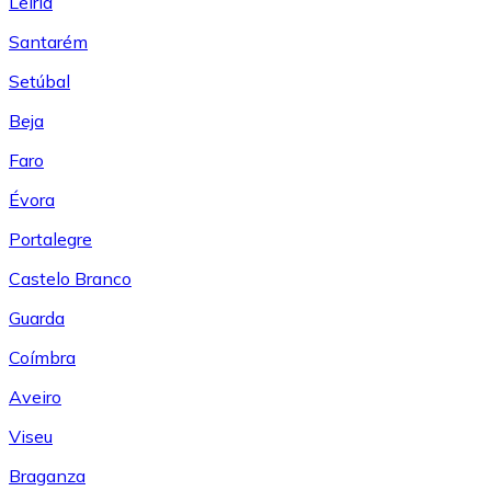
Leiría
Santarém
Setúbal
Beja
Faro
Évora
Portalegre
Castelo Branco
Guarda
Coímbra
Aveiro
Viseu
Braganza