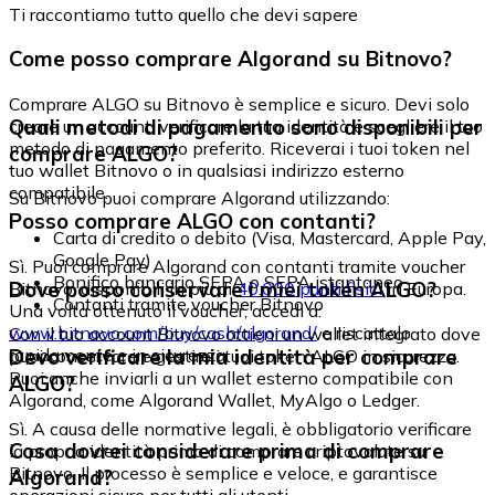
Ti raccontiamo tutto quello che devi sapere
Come posso comprare Algorand su Bitnovo?
Comprare ALGO su Bitnovo è semplice e sicuro. Devi solo
Quali metodi di pagamento sono disponibili per
creare un account, verificare la tua identità e scegliere il tuo
metodo di pagamento preferito. Riceverai i tuoi token nel
comprare ALGO?
tuo wallet Bitnovo o in qualsiasi indirizzo esterno
compatibile.
Su Bitnovo puoi comprare Algorand utilizzando:
Posso comprare ALGO con contanti?
Carta di credito o debito (Visa, Mastercard, Apple Pay,
Google Pay)
Sì. Puoi comprare Algorand con contanti tramite voucher
Bonifico bancario SEPA o SEPA istantaneo
Dove posso conservare i miei token ALGO?
Bitnovo, disponibili in più di
40.000 punti fisici
in Europa.
Contanti tramite voucher Bitnovo
Una volta ottenuto il voucher, accedi a:
www.bitnovo.com/buy/cash/algorand/
e riscattalo
Con il tuo account Bitnovo ottieni un wallet integrato dove
rapidamente e in sicurezza.
Devo verificare la mia identità per comprare
puoi conservare e gestire i tuoi token ALGO in sicurezza.
Puoi anche inviarli a un wallet esterno compatibile con
ALGO?
Algorand, come Algorand Wallet, MyAlgo o Ledger.
Sì. A causa delle normative legali, è obbligatorio verificare
Cosa dovrei considerare prima di comprare
la propria identità prima di comprare criptovalute su
Bitnovo. Il processo è semplice e veloce, e garantisce
Algorand?
operazioni sicure per tutti gli utenti.