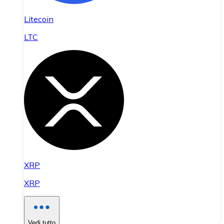
Litecoin
LTC
XRP
XRP
Vedi tutto