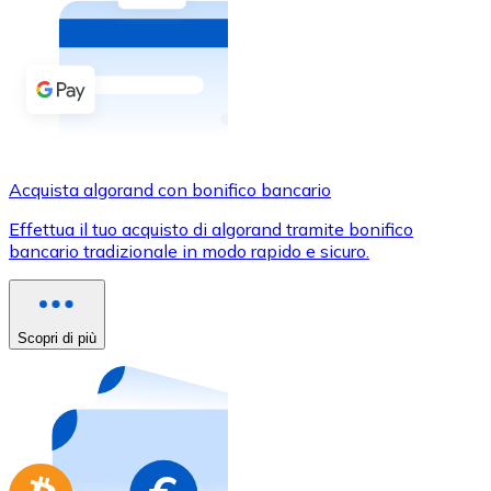
Acquista criptovalute in contanti e altri mezzi di pagam
Acquista con contanti
Bonifico SEPA
Aggiungi fondi al tuo conto Bitnovo o fai acquisti dirett
Acquista con bonifico bancario
Acquista algorand con bonifico bancario
Carta di credito / debito
Effettua il tuo acquisto di algorand tramite bonifico
Usa le carte Visa e Mastercard per acquistare criptovalut
bancario tradizionale in modo rapido e sicuro.
Acquista con carta
Negozio - Carte regalo
Scopri di più
Nuovo
Acquista gift card dei tuoi marchi preferiti con criptoval
Vai al negozio di carte regalo