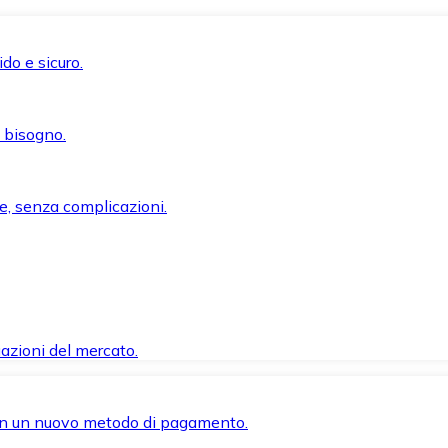
do e sicuro.
i bisogno.
e, senza complicazioni.
azioni del mercato.
 con un nuovo metodo di pagamento.