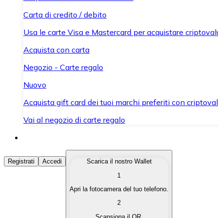
Carta di credito / debito
Usa le carte Visa e Mastercard per acquistare criptovalut
Acquista con carta
Negozio - Carte regalo
Nuovo
Acquista gift card dei tuoi marchi preferiti con criptoval
Vai al negozio di carte regalo
Acquista Criptovalute
Registrati
Accedi
Scarica il nostro Wallet
1
Acquista le criptovalute che ti interessano in modo rapi
Apri la fotocamera del tuo telefono.
Vendi Criptovalute
2
Converti le tue criptovalute in valuta fiat quando ne ha
Scansiona il QR.