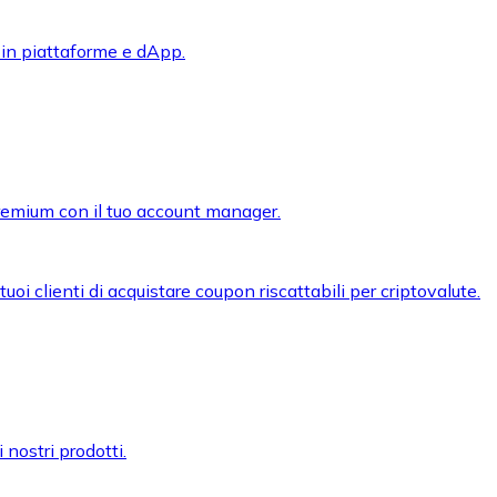
 in piattaforme e dApp.
premium con il tuo account manager.
oi clienti di acquistare coupon riscattabili per criptovalute.
 nostri prodotti.