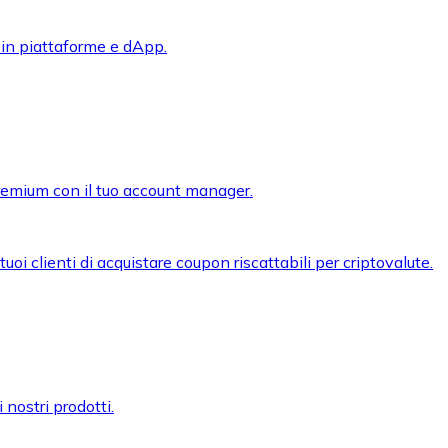
 in piattaforme e dApp.
premium con il tuo account manager.
oi clienti di acquistare coupon riscattabili per criptovalute.
 nostri prodotti.