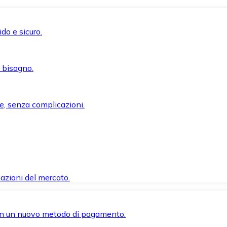
do e sicuro.
i bisogno.
e, senza complicazioni.
azioni del mercato.
 con un nuovo metodo di pagamento.