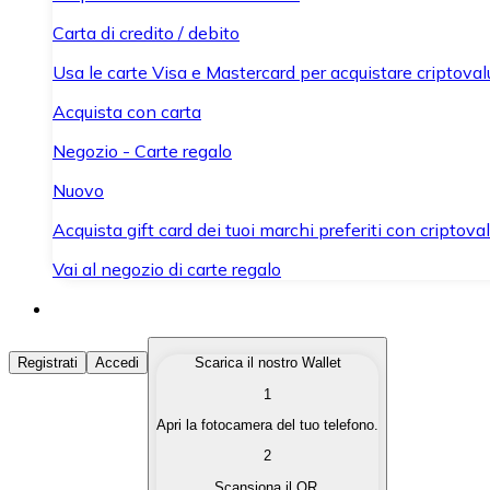
Carta di credito / debito
Usa le carte Visa e Mastercard per acquistare criptovalut
Acquista con carta
Negozio - Carte regalo
Nuovo
Acquista gift card dei tuoi marchi preferiti con criptoval
Vai al negozio di carte regalo
Acquista Criptovalute
Registrati
Accedi
Scarica il nostro Wallet
1
Acquista le criptovalute che ti interessano in modo rapi
Apri la fotocamera del tuo telefono.
Vendi Criptovalute
2
Converti le tue criptovalute in valuta fiat quando ne ha
Scansiona il QR.