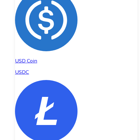
USD Coin
USDC