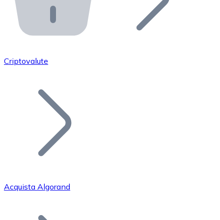
API Bitnovo
Integra la nostra API nel tuo ecosistema.
Diventa Rivenditore
Unisciti alla nostra rete di rivenditori e commercializza i
Criptovalute
Inserisci un Token
Aggiungi il token del tuo progetto al nostro servizio di
Acquista Algorand
Bitcoin