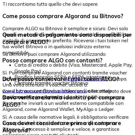
Ti raccontiamo tutto quello che devi sapere
Come posso comprare Algorand su Bitnovo?
Comprare ALGO su Bitnovo è semplice e sicuro. Devi solo
Quali metodi di pagamento sono disponibili per
creare un account, verificare la tua identità e scegliere il tuo
metodo di pagamento preferito. Riceverai i tuoi token nel
comprare ALGO?
tuo wallet Bitnovo o in qualsiasi indirizzo esterno
compatibile.
Su Bitnovo puoi comprare Algorand utilizzando:
Posso comprare ALGO con contanti?
Carta di credito o debito (Visa, Mastercard, Apple Pay,
Google Pay)
Sì. Puoi comprare Algorand con contanti tramite voucher
Bonifico bancario SEPA o SEPA istantaneo
Dove posso conservare i miei token ALGO?
Bitnovo, disponibili in più di
40.000 punti fisici
in Europa.
Contanti tramite voucher Bitnovo
Una volta ottenuto il voucher, accedi a:
www.bitnovo.com/buy/cash/algorand/
e riscattalo
Con il tuo account Bitnovo ottieni un wallet integrato dove
rapidamente e in sicurezza.
Devo verificare la mia identità per comprare
puoi conservare e gestire i tuoi token ALGO in sicurezza.
Puoi anche inviarli a un wallet esterno compatibile con
ALGO?
Algorand, come Algorand Wallet, MyAlgo o Ledger.
Sì. A causa delle normative legali, è obbligatorio verificare
Cosa dovrei considerare prima di comprare
la propria identità prima di comprare criptovalute su
Bitnovo. Il processo è semplice e veloce, e garantisce
Algorand?
operazioni sicure per tutti gli utenti.