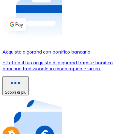
Acquista criptovalute in contanti e altri mezzi di pagam
Acquista con contanti
Bonifico SEPA
Aggiungi fondi al tuo conto Bitnovo o fai acquisti dirett
Acquista con bonifico bancario
Acquista algorand con bonifico bancario
Carta di credito / debito
Effettua il tuo acquisto di algorand tramite bonifico
Usa le carte Visa e Mastercard per acquistare criptovalut
bancario tradizionale in modo rapido e sicuro.
Acquista con carta
Negozio - Carte regalo
Scopri di più
Nuovo
Acquista gift card dei tuoi marchi preferiti con criptoval
Vai al negozio di carte regalo