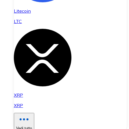
Litecoin
LTC
XRP
XRP
Vedi tutto