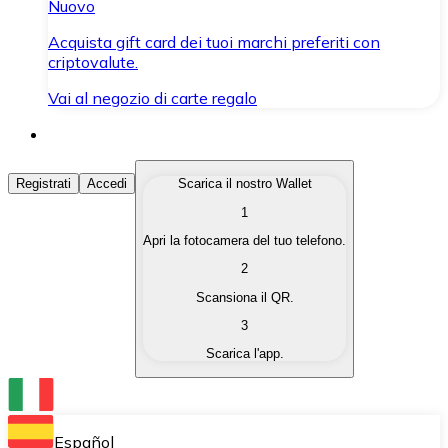
Nuovo
Acquista gift card dei tuoi marchi preferiti con
criptovalute.
Vai al negozio di carte regalo
Acquista Criptovalute
Registrati
Accedi
Scarica il nostro Wallet
1
Acquista le criptovalute che ti interessano in modo rapi
Apri la fotocamera del tuo telefono.
Vendi Criptovalute
2
Converti le tue criptovalute in valuta fiat quando ne ha
Scansiona il QR.
3
Scambia (Swap)
Scarica l'app.
Scambia una criptovaluta con un'altra istantaneamente
Wallet Bitnovo
Conserva le tue cripto in un Wallet self-custodial.
Español