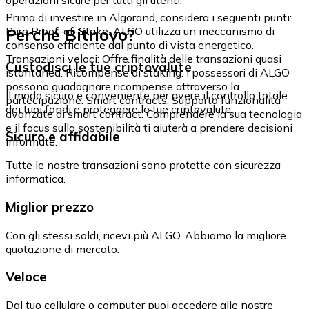
Prima di investire in Algorand, considera i seguenti punti:
Perché Bitnovo?
Pure Proof-of-Stake: ALGO utilizza un meccanismo di
consenso efficiente dal punto di vista energetico.
Transazioni veloci: Offre finalità delle transazioni quasi
Custodisci le tue criptovalute
istantanea. Ricompense di staking: I possessori di ALGO
possono guadagnare ricompense attraverso la
Il modo sicuro e conveniente per avere il controllo totale
partecipazione. Smart contracts: Supporta funzionalità
dei tuoi fondi e proteggere le tue criptovalute.
avanzate di smart contract. Comprendere la sua tecnologia
e il focus sulla sostenibilità ti aiuterà a prendere decisioni
Sicuro e affidabile
informate.
Tutte le nostre transazioni sono protette con sicurezza
informatica.
Miglior prezzo
Con gli stessi soldi, ricevi più ALGO. Abbiamo la migliore
quotazione di mercato.
Veloce
Dal tuo cellulare o computer puoi accedere alle nostre