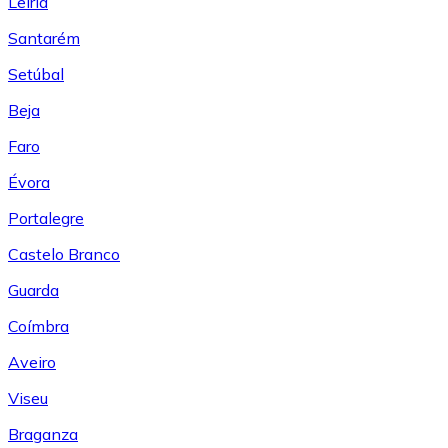
Leiría
Santarém
Setúbal
Beja
Faro
Évora
Portalegre
Castelo Branco
Guarda
Coímbra
Aveiro
Viseu
Braganza