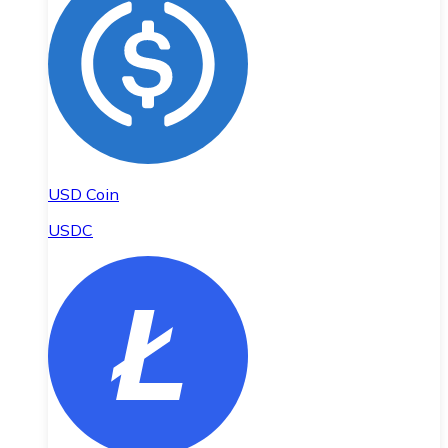
USD Coin
USDC