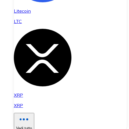
Litecoin
LTC
XRP
XRP
Vedi tutto