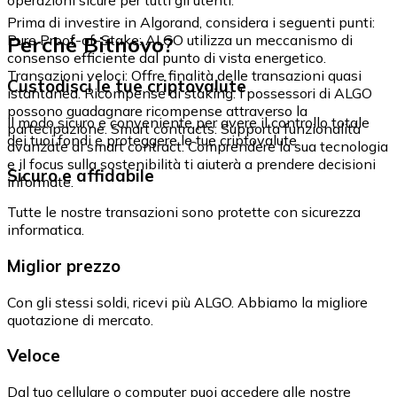
Prima di investire in Algorand, considera i seguenti punti:
Perché Bitnovo?
Pure Proof-of-Stake: ALGO utilizza un meccanismo di
consenso efficiente dal punto di vista energetico.
Transazioni veloci: Offre finalità delle transazioni quasi
Custodisci le tue criptovalute
istantanea. Ricompense di staking: I possessori di ALGO
possono guadagnare ricompense attraverso la
Il modo sicuro e conveniente per avere il controllo totale
partecipazione. Smart contracts: Supporta funzionalità
dei tuoi fondi e proteggere le tue criptovalute.
avanzate di smart contract. Comprendere la sua tecnologia
e il focus sulla sostenibilità ti aiuterà a prendere decisioni
Sicuro e affidabile
informate.
Tutte le nostre transazioni sono protette con sicurezza
informatica.
Miglior prezzo
Con gli stessi soldi, ricevi più ALGO. Abbiamo la migliore
quotazione di mercato.
Veloce
Dal tuo cellulare o computer puoi accedere alle nostre