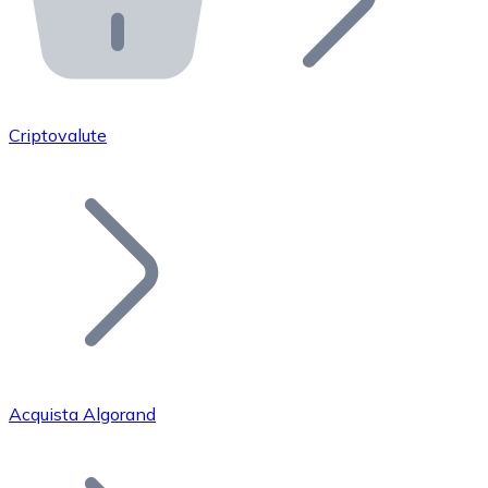
API Bitnovo
Integra la nostra API nel tuo ecosistema.
Diventa Rivenditore
Unisciti alla nostra rete di rivenditori e commercializza i
Criptovalute
Inserisci un Token
Aggiungi il token del tuo progetto al nostro servizio di
Acquista Algorand
Bitcoin