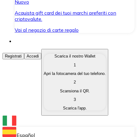
Nuovo
Acquista gift card dei tuoi marchi preferiti con
criptovalute.
Vai al negozio di carte regalo
Acquista Criptovalute
Registrati
Accedi
Scarica il nostro Wallet
1
Acquista le criptovalute che ti interessano in modo rapi
Apri la fotocamera del tuo telefono.
Vendi Criptovalute
2
Converti le tue criptovalute in valuta fiat quando ne ha
Scansiona il QR.
3
Scambia (Swap)
Scarica l'app.
Scambia una criptovaluta con un'altra istantaneamente
Wallet Bitnovo
Conserva le tue cripto in un Wallet self-custodial.
Español