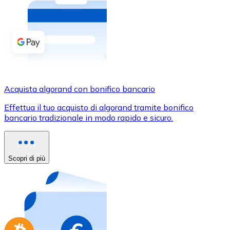
Acquista criptovalute in contanti e altri mezzi di pagam
Acquista con contanti
Bonifico SEPA
Aggiungi fondi al tuo conto Bitnovo o fai acquisti dirett
Acquista con bonifico bancario
Acquista algorand con bonifico bancario
Carta di credito / debito
Effettua il tuo acquisto di algorand tramite bonifico
Usa le carte Visa e Mastercard per acquistare criptovalut
bancario tradizionale in modo rapido e sicuro.
Acquista con carta
Negozio - Carte regalo
Scopri di più
Nuovo
Acquista gift card dei tuoi marchi preferiti con criptoval
Vai al negozio di carte regalo