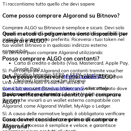
Ti raccontiamo tutto quello che devi sapere
Come posso comprare Algorand su Bitnovo?
Comprare ALGO su Bitnovo è semplice e sicuro. Devi solo
Quali metodi di pagamento sono disponibili per
creare un account, verificare la tua identità e scegliere il tuo
metodo di pagamento preferito. Riceverai i tuoi token nel
comprare ALGO?
tuo wallet Bitnovo o in qualsiasi indirizzo esterno
compatibile.
Su Bitnovo puoi comprare Algorand utilizzando:
Posso comprare ALGO con contanti?
Carta di credito o debito (Visa, Mastercard, Apple Pay,
Google Pay)
Sì. Puoi comprare Algorand con contanti tramite voucher
Bonifico bancario SEPA o SEPA istantaneo
Dove posso conservare i miei token ALGO?
Bitnovo, disponibili in più di
40.000 punti fisici
in Europa.
Contanti tramite voucher Bitnovo
Una volta ottenuto il voucher, accedi a:
www.bitnovo.com/buy/cash/algorand/
e riscattalo
Con il tuo account Bitnovo ottieni un wallet integrato dove
rapidamente e in sicurezza.
Devo verificare la mia identità per comprare
puoi conservare e gestire i tuoi token ALGO in sicurezza.
Puoi anche inviarli a un wallet esterno compatibile con
ALGO?
Algorand, come Algorand Wallet, MyAlgo o Ledger.
Sì. A causa delle normative legali, è obbligatorio verificare
Cosa dovrei considerare prima di comprare
la propria identità prima di comprare criptovalute su
Bitnovo. Il processo è semplice e veloce, e garantisce
Algorand?
operazioni sicure per tutti gli utenti.