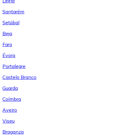
Leiría
Santarém
Setúbal
Beja
Faro
Évora
Portalegre
Castelo Branco
Guarda
Coímbra
Aveiro
Viseu
Braganza