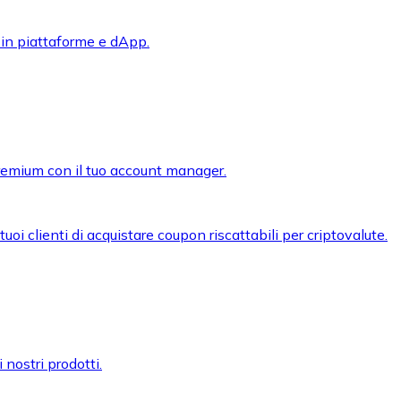
 in piattaforme e dApp.
premium con il tuo account manager.
oi clienti di acquistare coupon riscattabili per criptovalute.
 nostri prodotti.