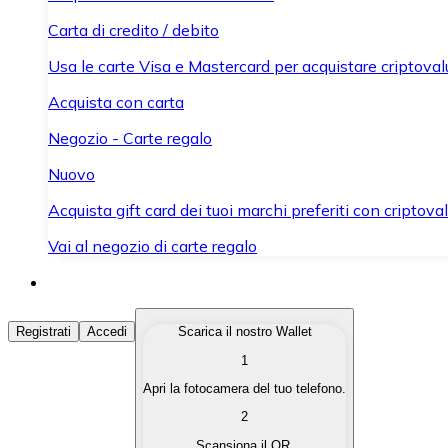
Carta di credito / debito
Usa le carte Visa e Mastercard per acquistare criptovalut
Acquista con carta
Negozio - Carte regalo
Nuovo
Acquista gift card dei tuoi marchi preferiti con criptoval
Vai al negozio di carte regalo
Acquista Criptovalute
Registrati
Accedi
Scarica il nostro Wallet
1
Acquista le criptovalute che ti interessano in modo rapi
Apri la fotocamera del tuo telefono.
Vendi Criptovalute
2
Converti le tue criptovalute in valuta fiat quando ne ha
Scansiona il QR.