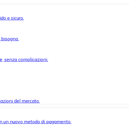
do e sicuro.
i bisogno.
e, senza complicazioni.
azioni del mercato.
 con un nuovo metodo di pagamento.