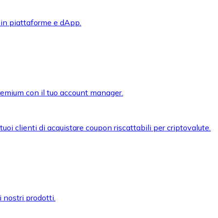
 in piattaforme e dApp.
premium con il tuo account manager.
oi clienti di acquistare coupon riscattabili per criptovalute.
 nostri prodotti.