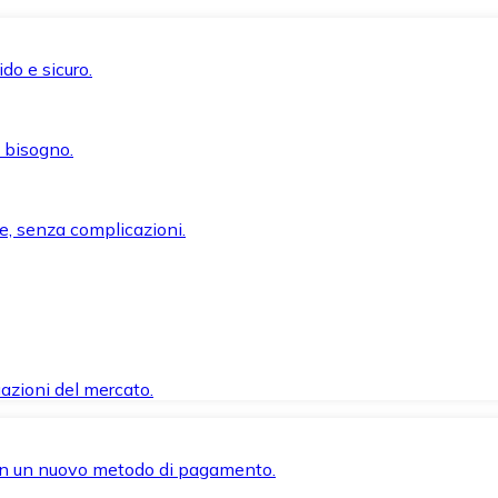
do e sicuro.
i bisogno.
e, senza complicazioni.
azioni del mercato.
 con un nuovo metodo di pagamento.