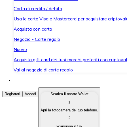
Carta di credito / debito
Usa le carte Visa e Mastercard per acquistare criptovalut
Acquista con carta
Negozio - Carte regalo
Nuovo
Acquista gift card dei tuoi marchi preferiti con criptoval
Vai al negozio di carte regalo
Acquista Criptovalute
Registrati
Accedi
Scarica il nostro Wallet
1
Acquista le criptovalute che ti interessano in modo rapi
Apri la fotocamera del tuo telefono.
Vendi Criptovalute
2
Converti le tue criptovalute in valuta fiat quando ne ha
Scansiona il QR.