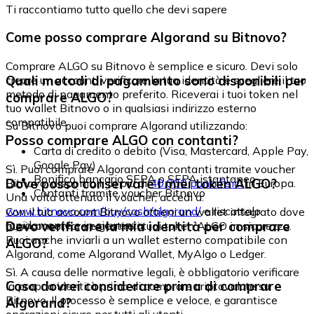
Ti raccontiamo tutto quello che devi sapere
Come posso comprare Algorand su Bitnovo?
Comprare ALGO su Bitnovo è semplice e sicuro. Devi solo
Quali metodi di pagamento sono disponibili per
creare un account, verificare la tua identità e scegliere il tuo
metodo di pagamento preferito. Riceverai i tuoi token nel
comprare ALGO?
tuo wallet Bitnovo o in qualsiasi indirizzo esterno
compatibile.
Su Bitnovo puoi comprare Algorand utilizzando:
Posso comprare ALGO con contanti?
Carta di credito o debito (Visa, Mastercard, Apple Pay,
Google Pay)
Sì. Puoi comprare Algorand con contanti tramite voucher
Bonifico bancario SEPA o SEPA istantaneo
Dove posso conservare i miei token ALGO?
Bitnovo, disponibili in più di
40.000 punti fisici
in Europa.
Contanti tramite voucher Bitnovo
Una volta ottenuto il voucher, accedi a:
www.bitnovo.com/buy/cash/algorand/
e riscattalo
Con il tuo account Bitnovo ottieni un wallet integrato dove
rapidamente e in sicurezza.
Devo verificare la mia identità per comprare
puoi conservare e gestire i tuoi token ALGO in sicurezza.
Puoi anche inviarli a un wallet esterno compatibile con
ALGO?
Algorand, come Algorand Wallet, MyAlgo o Ledger.
Sì. A causa delle normative legali, è obbligatorio verificare
Cosa dovrei considerare prima di comprare
la propria identità prima di comprare criptovalute su
Bitnovo. Il processo è semplice e veloce, e garantisce
Algorand?
operazioni sicure per tutti gli utenti.