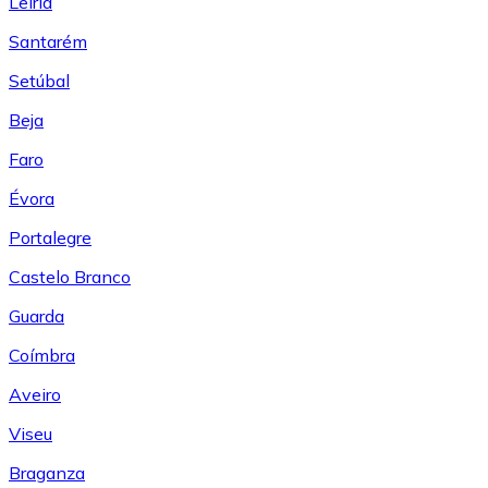
Leiría
Santarém
Setúbal
Beja
Faro
Évora
Portalegre
Castelo Branco
Guarda
Coímbra
Aveiro
Viseu
Braganza