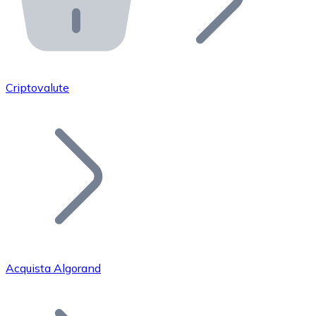
API Bitnovo
Integra la nostra API nel tuo ecosistema.
Diventa Rivenditore
Unisciti alla nostra rete di rivenditori e commercializza i
Criptovalute
Inserisci un Token
Aggiungi il token del tuo progetto al nostro servizio di
Acquista Algorand
Bitcoin