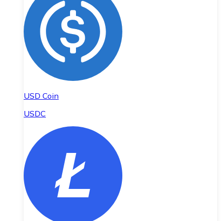
USD Coin
USDC