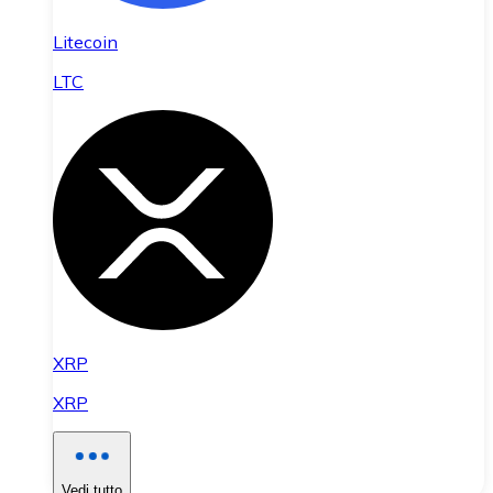
Litecoin
LTC
XRP
XRP
Vedi tutto