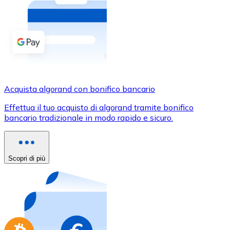
Acquista criptovalute in contanti e altri mezzi di pagam
Acquista con contanti
Bonifico SEPA
Aggiungi fondi al tuo conto Bitnovo o fai acquisti dirett
Acquista con bonifico bancario
Acquista algorand con bonifico bancario
Carta di credito / debito
Effettua il tuo acquisto di algorand tramite bonifico
Usa le carte Visa e Mastercard per acquistare criptovalut
bancario tradizionale in modo rapido e sicuro.
Acquista con carta
Negozio - Carte regalo
Scopri di più
Nuovo
Acquista gift card dei tuoi marchi preferiti con criptoval
Vai al negozio di carte regalo