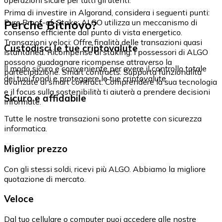
Prima di investire in Algorand, considera i seguenti punti:
Perché Bitnovo?
Pure Proof-of-Stake: ALGO utilizza un meccanismo di
consenso efficiente dal punto di vista energetico.
Transazioni veloci: Offre finalità delle transazioni quasi
Custodisci le tue criptovalute
istantanea. Ricompense di staking: I possessori di ALGO
possono guadagnare ricompense attraverso la
Il modo sicuro e conveniente per avere il controllo totale
partecipazione. Smart contracts: Supporta funzionalità
dei tuoi fondi e proteggere le tue criptovalute.
avanzate di smart contract. Comprendere la sua tecnologia
e il focus sulla sostenibilità ti aiuterà a prendere decisioni
Sicuro e affidabile
informate.
Tutte le nostre transazioni sono protette con sicurezza
informatica.
Miglior prezzo
Con gli stessi soldi, ricevi più ALGO. Abbiamo la migliore
quotazione di mercato.
Veloce
Dal tuo cellulare o computer puoi accedere alle nostre