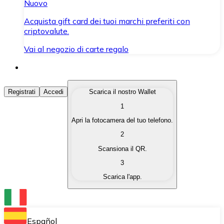
Nuovo
Acquista gift card dei tuoi marchi preferiti con
criptovalute.
Vai al negozio di carte regalo
Acquista Criptovalute
Registrati
Accedi
Scarica il nostro Wallet
1
Acquista le criptovalute che ti interessano in modo rapi
Apri la fotocamera del tuo telefono.
Vendi Criptovalute
2
Converti le tue criptovalute in valuta fiat quando ne ha
Scansiona il QR.
3
Scambia (Swap)
Scarica l'app.
Scambia una criptovaluta con un'altra istantaneamente
Wallet Bitnovo
Conserva le tue cripto in un Wallet self-custodial.
Español