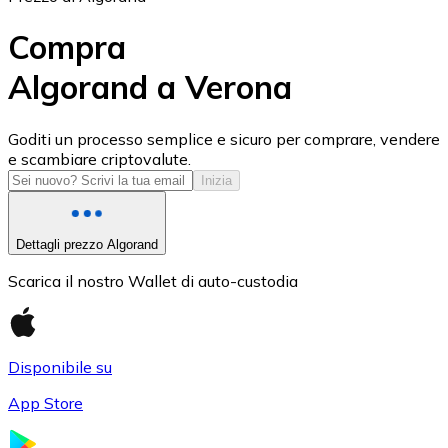
Compra
Algorand a Verona
USD Coin
Goditi un processo semplice e sicuro per comprare, vendere
e scambiare criptovalute.
USDC
Inizia
Dettagli prezzo Algorand
Scarica il nostro Wallet di auto-custodia
Disponibile su
App Store
Litecoin