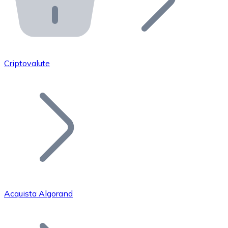
API Bitnovo
Integra la nostra API nel tuo ecosistema.
Diventa Rivenditore
Unisciti alla nostra rete di rivenditori e commercializza i
Criptovalute
Inserisci un Token
Aggiungi il token del tuo progetto al nostro servizio di
Acquista Algorand
Bitcoin