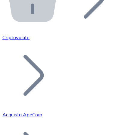
API Bitnovo
Integra la nostra API nel tuo ecosistema.
Diventa Rivenditore
Unisciti alla nostra rete di rivenditori e commercializza i
Criptovalute
Inserisci un Token
Aggiungi il token del tuo progetto al nostro servizio di
Acquista ApeCoin
Bitcoin