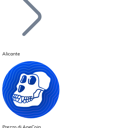
BTC
Alicante
Ethereum
ETH
Prezzo di ApeCoin