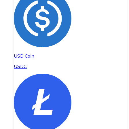
USD Coin
USDC