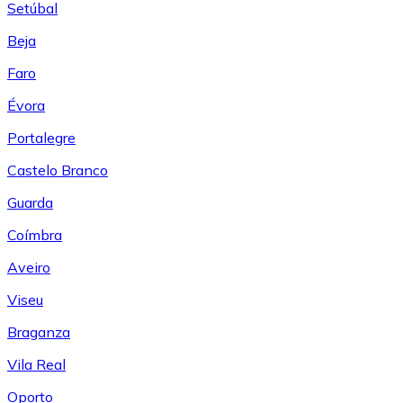
Setúbal
Beja
Faro
Évora
Portalegre
Castelo Branco
Guarda
Coímbra
Aveiro
Viseu
Braganza
Vila Real
Oporto