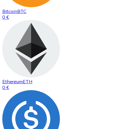
Bitcoin
BTC
0 €
Ethereum
ETH
0 €