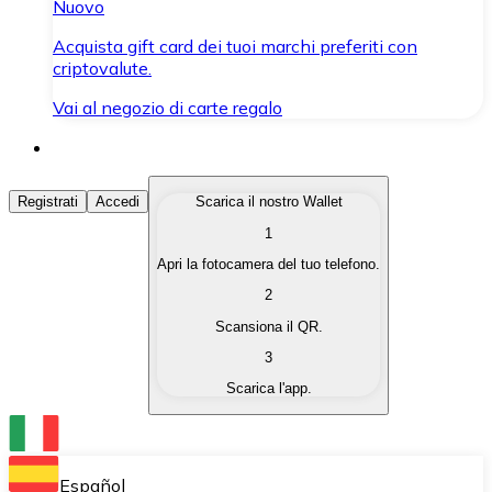
Nuovo
Acquista gift card dei tuoi marchi preferiti con
criptovalute.
Vai al negozio di carte regalo
Acquista Criptovalute
Registrati
Accedi
Scarica il nostro Wallet
1
Acquista le criptovalute che ti interessano in modo rapi
Apri la fotocamera del tuo telefono.
Vendi Criptovalute
2
Converti le tue criptovalute in valuta fiat quando ne ha
Scansiona il QR.
3
Scambia (Swap)
Scarica l'app.
Scambia una criptovaluta con un'altra istantaneamente
Wallet Bitnovo
Conserva le tue cripto in un Wallet self-custodial.
Español