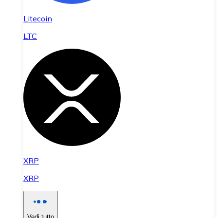
Litecoin
LTC
XRP
XRP
Vedi tutto