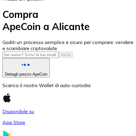
Compra
ApeCoin a Alicante
USD Coin
Goditi un processo semplice e sicuro per comprare, vendere
e scambiare criptovalute.
USDC
Inizia
Dettagli prezzo ApeCoin
Scarica il nostro Wallet di auto-custodia
Disponibile su
App Store
Litecoin