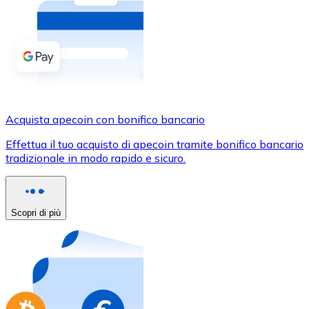
Acquista criptovalute in contanti e altri mezzi di pagam
Acquista con contanti
Bonifico SEPA
Aggiungi fondi al tuo conto Bitnovo o fai acquisti dirett
Acquista con bonifico bancario
Acquista apecoin con bonifico bancario
Carta di credito / debito
Effettua il tuo acquisto di apecoin tramite bonifico bancario
Usa le carte Visa e Mastercard per acquistare criptovalut
tradizionale in modo rapido e sicuro.
Acquista con carta
Negozio - Carte regalo
Scopri di più
Nuovo
Acquista gift card dei tuoi marchi preferiti con criptoval
Vai al negozio di carte regalo