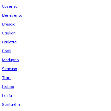
Cosenza
Benevento
Brescia
Cagliari
Barletta
Eboli
Modugno
Siracusa
Trani
Lisboa
Leiría
Santarém