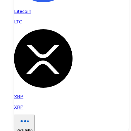
Litecoin
LTC
XRP
XRP
Vedi tutto