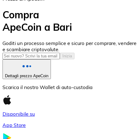
Compra
ApeCoin a Bari
USD Coin
Goditi un processo semplice e sicuro per comprare, vendere
e scambiare criptovalute.
USDC
Inizia
Dettagli prezzo ApeCoin
Scarica il nostro Wallet di auto-custodia
Disponibile su
App Store
Litecoin