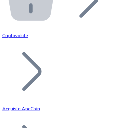
API Bitnovo
Integra la nostra API nel tuo ecosistema.
Diventa Rivenditore
Unisciti alla nostra rete di rivenditori e commercializza i
Criptovalute
Inserisci un Token
Aggiungi il token del tuo progetto al nostro servizio di
Acquista ApeCoin
Bitcoin