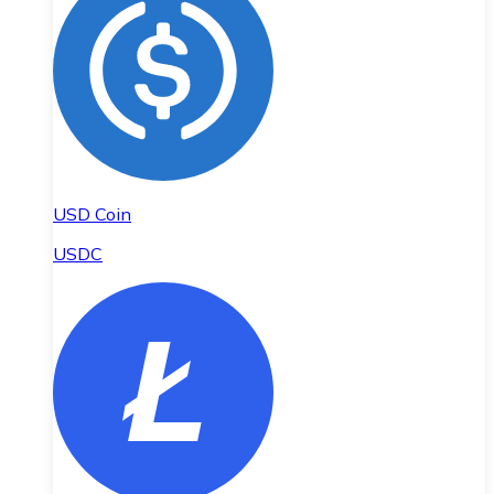
USD Coin
USDC