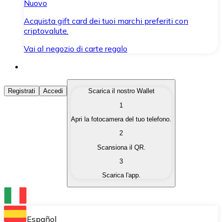
Nuovo
Acquista gift card dei tuoi marchi preferiti con
criptovalute.
Vai al negozio di carte regalo
Acquista Criptovalute
Registrati
Accedi
Scarica il nostro Wallet
1
Acquista le criptovalute che ti interessano in modo rapi
Apri la fotocamera del tuo telefono.
Vendi Criptovalute
2
Converti le tue criptovalute in valuta fiat quando ne ha
Scansiona il QR.
3
Scambia (Swap)
Scarica l'app.
Scambia una criptovaluta con un'altra istantaneamente
Wallet Bitnovo
Conserva le tue cripto in un Wallet self-custodial.
Español