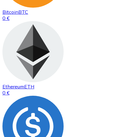
Bitcoin
BTC
0 €
Ethereum
ETH
0 €