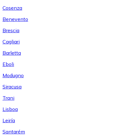
Cosenza
Benevento
Brescia
Cagliari
Barletta
Eboli
Modugno
Siracusa
Trani
Lisboa
Leiría
Santarém