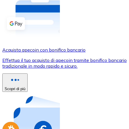
Acquista criptovalute in contanti e altri mezzi di pagam
Acquista con contanti
Bonifico SEPA
Aggiungi fondi al tuo conto Bitnovo o fai acquisti dirett
Acquista con bonifico bancario
Acquista apecoin con bonifico bancario
Carta di credito / debito
Effettua il tuo acquisto di apecoin tramite bonifico bancario
Usa le carte Visa e Mastercard per acquistare criptovalut
tradizionale in modo rapido e sicuro.
Acquista con carta
Negozio - Carte regalo
Scopri di più
Nuovo
Acquista gift card dei tuoi marchi preferiti con criptoval
Vai al negozio di carte regalo