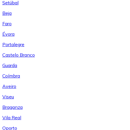
Setúbal
Beja
Faro
Évora
Portalegre
Castelo Branco
Guarda
Coímbra
Aveiro
Viseu
Braganza
Vila Real
Oporto