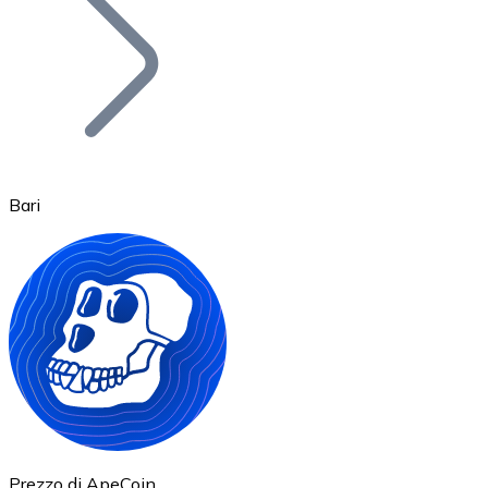
BTC
Bari
Ethereum
ETH
Prezzo di ApeCoin